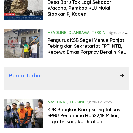
Desa Baru Tak Lagi Sekadar
Wacana, Pemkab KLU Mulai
Siapkan Pj Kades
HEADLINE
,
OLAHRAGA
,
TERKINI
Agustus 7,
2026
Pengurus KSB Segel Venue Panjat
Tebing dan Sekretariat FPTI NTB,
Kecewa Emas Porprov Beralih Ke
Dompu
Berita Terbaru
NASIONAL
,
TERKINI
Agustus 7, 2026
KPK Bongkar Korupsi Digitalisasi
SPBU Pertamina Rp322,18 Miliar,
Tiga Tersangka Ditahan