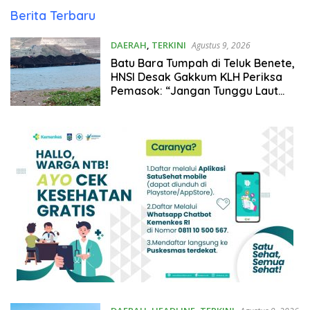
Siarpost
Berita Terbaru
DAERAH
,
TERKINI
Agustus 9, 2026
Batu Bara Tumpah di Teluk Benete,
HNSI Desak Gakkum KLH Periksa
Pemasok: “Jangan Tunggu Laut
Rusak!”