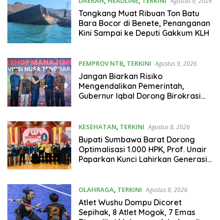
DAERAH
,
HEADLINE
,
TERKINI
Agustus 9, 2026
Tongkang Muat Ribuan Ton Batu
Bara Bocor di Benete, Penanganan
Kini Sampai ke Deputi Gakkum KLH
PEMPROV NTB
,
TERKINI
Agustus 9, 2026
Jangan Biarkan Risiko
Mengendalikan Pemerintah,
Gubernur Iqbal Dorong Birokrasi
Berani Ambil Keputusan
KESEHATAN
,
TERKINI
Agustus 8, 2026
Bupati Sumbawa Barat Dorong
Optimalisasi 1.000 HPK, Prof. Unair
Paparkan Kunci Lahirkan Generasi
Emas 2045
OLAHRAGA
,
TERKINI
Agustus 8, 2026
Atlet Wushu Dompu Dicoret
Sepihak, 8 Atlet Mogok, 7 Emas