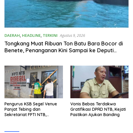
DAERAH
,
HEADLINE
,
TERKINI
Agustus 9, 2026
Tongkang Muat Ribuan Ton Batu Bara Bocor di
Benete, Penanganan Kini Sampai ke Deputi
Gakkum KLH
Pengurus KSB Segel Venue
Vonis Bebas Terdakwa
Panjat Tebing dan
Gratifikasi DPRD NTB, Kejati
Sekretariat FPTI NTB,
Pastikan Ajukan Banding
Kecewa Emas Porprov
Beralih Ke Dompu