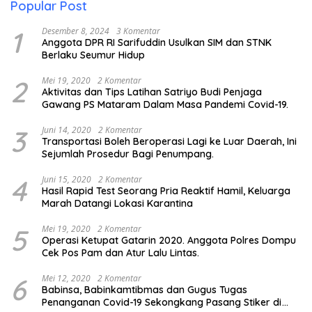
Popular Post
1
Desember 8, 2024
3 Komentar
Anggota DPR RI Sarifuddin Usulkan SIM dan STNK
Berlaku Seumur Hidup
2
Mei 19, 2020
2 Komentar
Aktivitas dan Tips Latihan Satriyo Budi Penjaga
Gawang PS Mataram Dalam Masa Pandemi Covid-19.
3
Juni 14, 2020
2 Komentar
Transportasi Boleh Beroperasi Lagi ke Luar Daerah, Ini
Sejumlah Prosedur Bagi Penumpang.
4
Juni 15, 2020
2 Komentar
Hasil Rapid Test Seorang Pria Reaktif Hamil, Keluarga
Marah Datangi Lokasi Karantina
5
Mei 19, 2020
2 Komentar
Operasi Ketupat Gatarin 2020. Anggota Polres Dompu
Cek Pos Pam dan Atur Lalu Lintas.
6
Mei 12, 2020
2 Komentar
Babinsa, Babinkamtibmas dan Gugus Tugas
Penanganan Covid-19 Sekongkang Pasang Stiker di