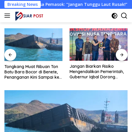
Langsung
riksa Pemasok: “Jangan Tunggu Laut Rusak!”
Breaking News
Tongkang
ke
konten
Jangan Biarkan Risiko
Tongkang Muat Ribuan Ton
Mengendalikan Pemerintah,
Batu Bara Bocor di Benete,
Gubernur Iqbal Dorong
Penanganan Kini Sampai ke
Birokrasi Berani Ambil
Deputi Gakkum KLH
Keputusan