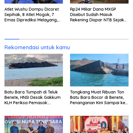
Atlet Wushu Dompu Dicoret
Rp24 Miliar Dana MXGP
Sepihak, 8 Atlet Mogok, 7
Disebut Sudah Masuk
Emas Diprediksi Melayang,
Rekening Dispar NTB Sejak
Ada Apa di Porprov NTB
2024, Mengapa Utang Rp11
2026
Miliar Belum Dibayar?
Rekomendasi untuk kamu
Batu Bara Tumpah di Teluk
Tongkang Muat Ribuan Ton
Benete, HNSI Desak Gakkum
Batu Bara Bocor di Benete,
KLH Periksa Pemasok:
Penanganan Kini Sampai ke
“Jangan Tunggu Laut
Deputi Gakkum KLH
Rusak!”