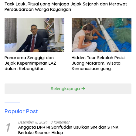
Taek Lauk, Ritual yang Menjaga Jejak Sejarah dan Merawat
Persaudaraan Warga Kayangan
Panorama Senggigi dan
Hidden Tour Sekolah Pesisi
Jejak Kepemimpinan LAZ
Juang Mataram, Wisata
dalam Kebangkitan
Kemanusiaan yang
Pariwisata
Membuka Mata tentang
Pendidikan Anak Pesisir
Selengkapnya
Popular Post
1
Desember 8, 2024
3 Komentar
Anggota DPR RI Sarifuddin Usulkan SIM dan STNK
Berlaku Seumur Hidup