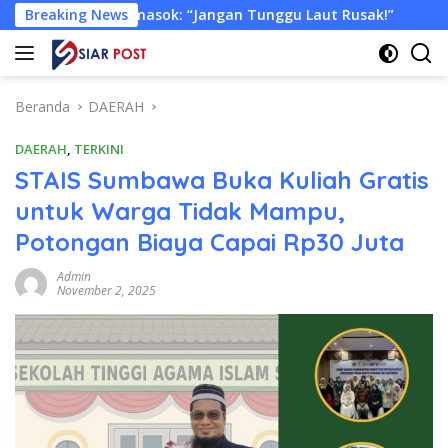
Langsung
masok: “Jangan Tunggu Laut Rusak!”
Breaking News
Tongkang Muat Ri
ke
konten
Beranda
DAERAH
DAERAH
,
TERKINI
STAIS Sumbawa Buka Kuliah Gratis
untuk Warga Tidak Mampu,
Potongan Biaya Capai Rp30 Juta
Admin
November 2, 2025