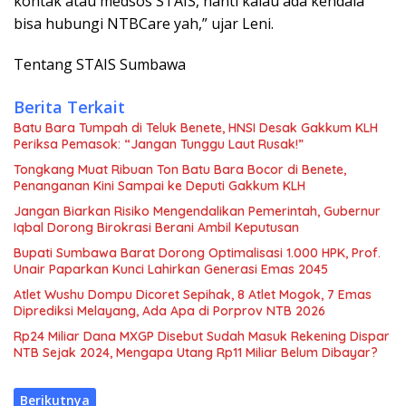
kontak atau medsos STAIS, nanti kalau ada kendala
bisa hubungi NTBCare yah,” ujar Leni.
Tentang STAIS Sumbawa
Berita Terkait
Batu Bara Tumpah di Teluk Benete, HNSI Desak Gakkum KLH
Periksa Pemasok: “Jangan Tunggu Laut Rusak!”
Tongkang Muat Ribuan Ton Batu Bara Bocor di Benete,
Penanganan Kini Sampai ke Deputi Gakkum KLH
Jangan Biarkan Risiko Mengendalikan Pemerintah, Gubernur
Iqbal Dorong Birokrasi Berani Ambil Keputusan
Bupati Sumbawa Barat Dorong Optimalisasi 1.000 HPK, Prof.
Unair Paparkan Kunci Lahirkan Generasi Emas 2045
Atlet Wushu Dompu Dicoret Sepihak, 8 Atlet Mogok, 7 Emas
Diprediksi Melayang, Ada Apa di Porprov NTB 2026
Rp24 Miliar Dana MXGP Disebut Sudah Masuk Rekening Dispar
NTB Sejak 2024, Mengapa Utang Rp11 Miliar Belum Dibayar?
Berikutnya