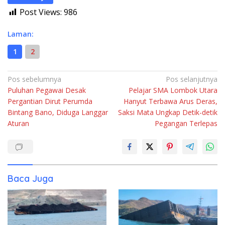
Post Views:
986
Laman:
1
2
Navigasi
Pos sebelumnya
Pos selanjutnya
Puluhan Pegawai Desak
Pelajar SMA Lombok Utara
pos
Pergantian Dirut Perumda
Hanyut Terbawa Arus Deras,
Bintang Bano, Diduga Langgar
Saksi Mata Ungkap Detik-detik
Aturan
Pegangan Terlepas
Baca Juga