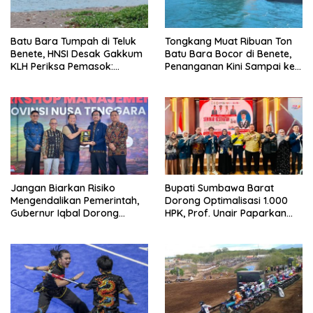
Batu Bara Tumpah di Teluk
Tongkang Muat Ribuan Ton
Benete, HNSI Desak Gakkum
Batu Bara Bocor di Benete,
KLH Periksa Pemasok:
Penanganan Kini Sampai ke
“Jangan Tunggu Laut
Deputi Gakkum KLH
Rusak!”
Jangan Biarkan Risiko
Bupati Sumbawa Barat
Mengendalikan Pemerintah,
Dorong Optimalisasi 1.000
Gubernur Iqbal Dorong
HPK, Prof. Unair Paparkan
Birokrasi Berani Ambil
Kunci Lahirkan Generasi
Keputusan
Emas 2045