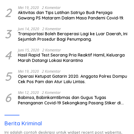
2
Mei 19, 2020
2 Komentar
Aktivitas dan Tips Latihan Satriyo Budi Penjaga
Gawang PS Mataram Dalam Masa Pandemi Covid-19.
3
Juni 14, 2020
2 Komentar
Transportasi Boleh Beroperasi Lagi ke Luar Daerah, Ini
Sejumlah Prosedur Bagi Penumpang.
4
Juni 15, 2020
2 Komentar
Hasil Rapid Test Seorang Pria Reaktif Hamil, Keluarga
Marah Datangi Lokasi Karantina
5
Mei 19, 2020
2 Komentar
Operasi Ketupat Gatarin 2020. Anggota Polres Dompu
Cek Pos Pam dan Atur Lalu Lintas.
6
Mei 12, 2020
2 Komentar
Babinsa, Babinkamtibmas dan Gugus Tugas
Penanganan Covid-19 Sekongkang Pasang Stiker di
Rumah Warga Berstatus ODP.
Berita Kriminal
Ini adalah contoh deskripsi untuk widget recent post wpberita,