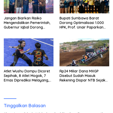
Jangan Biarkan Risiko
Bupati Sumbawa Barat
Mengendalikan Pemerintah,
Dorong Optimalisasi 1.000
Gubernur Iqbal Dorong
HPK, Prof. Unair Paparkan
Birokrasi Berani Ambil
Kunci Lahirkan Generasi
Keputusan
Emas 2045
Atlet Wushu Dompu Dicoret
Rp24 Miliar Dana MXGP
Sepihak, 8 Atlet Mogok, 7
Disebut Sudah Masuk
Emas Diprediksi Melayang,
Rekening Dispar NTB Sejak
Ada Apa di Porprov NTB
2024, Mengapa Utang Rp11
2026
Miliar Belum Dibayar?
Tinggalkan Balasan