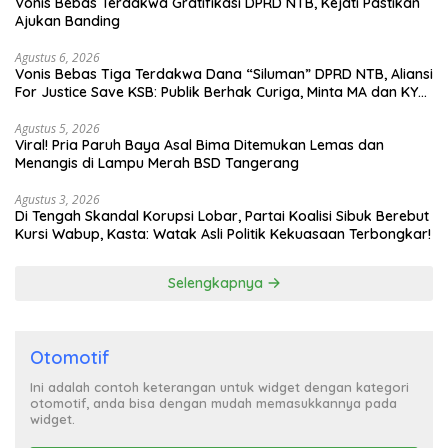
Vonis Bebas Terdakwa Gratifikasi DPRD NTB, Kejati Pastikan
Ajukan Banding
Agustus 6, 2026
Vonis Bebas Tiga Terdakwa Dana “Siluman” DPRD NTB, Aliansi
For Justice Save KSB: Publik Berhak Curiga, Minta MA dan KY
Turun Tangan
Agustus 5, 2026
Viral! Pria Paruh Baya Asal Bima Ditemukan Lemas dan
Menangis di Lampu Merah BSD Tangerang
Agustus 3, 2026
Di Tengah Skandal Korupsi Lobar, Partai Koalisi Sibuk Berebut
Kursi Wabup, Kasta: Watak Asli Politik Kekuasaan Terbongkar!
Selengkapnya
Otomotif
Ini adalah contoh keterangan untuk widget dengan kategori
otomotif, anda bisa dengan mudah memasukkannya pada
widget.