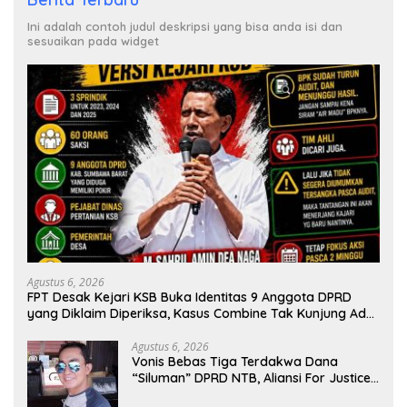
Ini adalah contoh judul deskripsi yang bisa anda isi dan
sesuaikan pada widget
Agustus 6, 2026
FPT Desak Kejari KSB Buka Identitas 9 Anggota DPRD
yang Diklaim Diperiksa, Kasus Combine Tak Kunjung Ada
Tersangka
Agustus 6, 2026
Vonis Bebas Tiga Terdakwa Dana
“Siluman” DPRD NTB, Aliansi For Justice
Save KSB: Publik Berhak Curiga, Minta