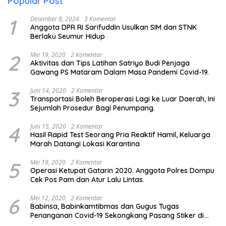
Popular Post
1
Desember 8, 2024
3 Komentar
Anggota DPR RI Sarifuddin Usulkan SIM dan STNK
Berlaku Seumur Hidup
2
Mei 19, 2020
2 Komentar
Aktivitas dan Tips Latihan Satriyo Budi Penjaga
Gawang PS Mataram Dalam Masa Pandemi Covid-19.
3
Juni 14, 2020
2 Komentar
Transportasi Boleh Beroperasi Lagi ke Luar Daerah, Ini
Sejumlah Prosedur Bagi Penumpang.
4
Juni 15, 2020
2 Komentar
Hasil Rapid Test Seorang Pria Reaktif Hamil, Keluarga
Marah Datangi Lokasi Karantina
5
Mei 19, 2020
2 Komentar
Operasi Ketupat Gatarin 2020. Anggota Polres Dompu
Cek Pos Pam dan Atur Lalu Lintas.
6
Mei 12, 2020
2 Komentar
Babinsa, Babinkamtibmas dan Gugus Tugas
Penanganan Covid-19 Sekongkang Pasang Stiker di
Rumah Warga Berstatus ODP.