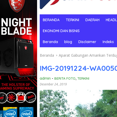
BERANDA
TERKINI
DAERAH
HEADL
EKONOMI DAN BISNIS
Beranda
blog
Disclaimer
Indeks
Beranda
Aparat Gabungan Amankan Terduga 
IMG-20191224-WA005
admin
-
BERITA FOTO
,
TERKINI
Desember 24, 2019