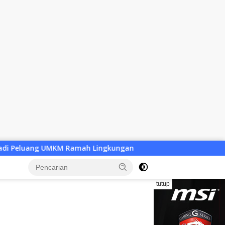
h Lingkungan
Desa Baru Tak Lagi Sekadar Wacana, Pem
tutup