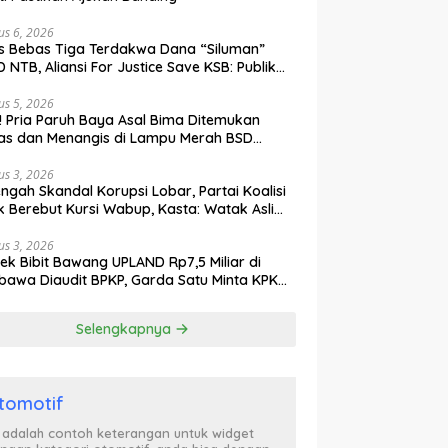
us 6, 2026
s Bebas Tiga Terdakwa Dana “Siluman”
 NTB, Aliansi For Justice Save KSB: Publik
ak Curiga, Minta MA dan KY Turun Tangan
us 5, 2026
l! Pria Paruh Baya Asal Bima Ditemukan
as dan Menangis di Lampu Merah BSD
gerang
us 3, 2026
engah Skandal Korupsi Lobar, Partai Koalisi
k Berebut Kursi Wabup, Kasta: Watak Asli
tik Kekuasaan Terbongkar!
us 3, 2026
ek Bibit Bawang UPLAND Rp7,5 Miliar di
awa Diaudit BPKP, Garda Satu Minta KPK
n Awasi Dugaan Kejanggalan
Selengkapnya
tomotif
i adalah contoh keterangan untuk widget