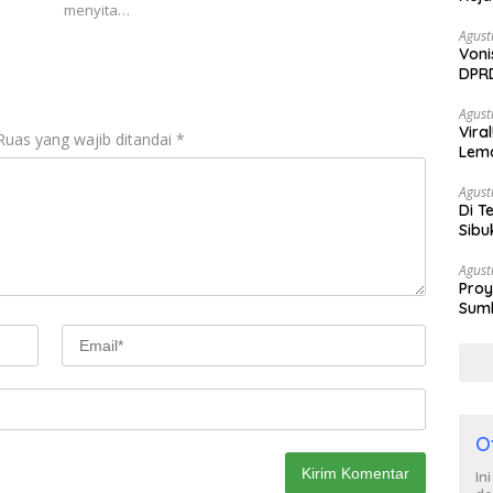
menyita…
Agust
Voni
DPRD
Berh
Agust
Vira
Ruas yang wajib ditandai
*
Lem
Tan
Agust
Di T
Sibu
Poli
Agust
Proy
Sumb
Turu
O
In