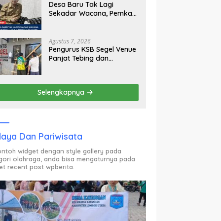
Desa Baru Tak Lagi
Sekadar Wacana, Pemkab
KLU Mulai Siapkan Pj
Kades
Agustus 7, 2026
Pengurus KSB Segel Venue
Panjat Tebing dan
Sekretariat FPTI NTB,
Kecewa Emas Porprov
Beralih Ke Dompu
Selengkapnya
aya Dan Pariwisata
contoh widget dengan style gallery pada
gori olahraga, anda bisa mengaturnya pada
et recent post wpberita.