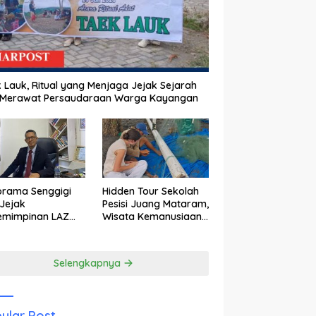
 Lauk, Ritual yang Menjaga Jejak Sejarah
 Merawat Persaudaraan Warga Kayangan
orama Senggigi
Hidden Tour Sekolah
Jejak
Pesisi Juang Mataram,
emimpinan LAZ
Wisata Kemanusiaan
am Kebangkitan
yang Membuka Mata
wisata
tentang Pendidikan
Anak Pesisir
Selengkapnya
ular Post