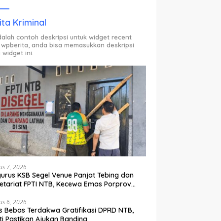
ODP.
ita Kriminal
adalah contoh deskripsi untuk widget recent
 wpberita, anda bisa memasukkan deskripsi
 widget ini.
us 7, 2026
urus KSB Segel Venue Panjat Tebing dan
etariat FPTI NTB, Kecewa Emas Porprov
lih Ke Dompu
us 6, 2026
s Bebas Terdakwa Gratifikasi DPRD NTB,
ti Pastikan Ajukan Banding