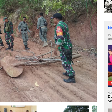
B
In
an
Ag
Da
Sa
R