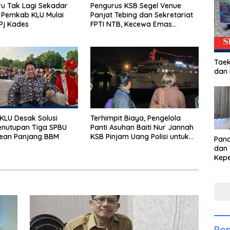
u Tak Lagi Sekadar
Pengurus KSB Segel Venue
 Pemkab KLU Mulai
Panjat Tebing dan Sekretariat
Pj Kades
FPTI NTB, Kecewa Emas
Porprov Beralih Ke Dompu
Taek
dan
LU Desak Solusi
Terhimpit Biaya, Pengelola
enutupan Tiga SPBU
Panti Asuhan Baiti Nur Jannah
rean Panjang BBM
KSB Pinjam Uang Polisi untuk
Pan
Menyeberang, Asesmen
dan 
Bantuan Tak Kunjung Tuntas
Kep
dal
Pari
Pop