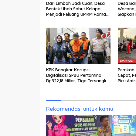
Dari Limbah Jadi Cuan, Desa
Desa Bar
Bentek Ubah Sabut Kelapa
Wacana,
Menjadi Peluang UMKM Ramah
Siapkan 
Lingkungan
KPK Bongkar Korupsi
Pemkab K
Digitalisasi SPBU Pertamina
Cepat, P
Rp322,18 Miliar, Tiga Tersangka
Picu Ant
Ditahan
Rekomendasi untuk kamu