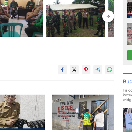
Bud
Ini 
kate
widg