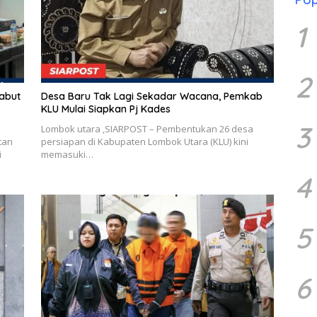
1
2
Sabut
Desa Baru Tak Lagi Sekadar Wacana, Pemkab
KLU Mulai Siapkan Pj Kades
3
Lombok utara ,SIARPOST – Pembentukan 26 desa
tan
persiapan di Kabupaten Lombok Utara (KLU) kini
i
memasuki…
4
5
6