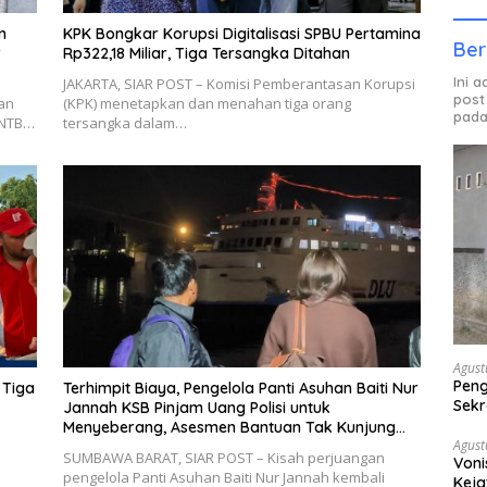
n
KPK Bongkar Korupsi Digitalisasi SPBU Pertamina
Ber
v
Rp322,18 Miliar, Tiga Tersangka Ditahan
Ini 
JAKARTA, SIAR POST – Komisi Pemberantasan Korupsi
post
an
(KPK) menetapkan dan menahan tiga orang
pada
 NTB…
tersangka dalam…
Agust
Peng
 Tiga
Terhimpit Biaya, Pengelola Panti Asuhan Baiti Nur
Sekr
Jannah KSB Pinjam Uang Polisi untuk
Bera
Menyeberang, Asesmen Bantuan Tak Kunjung
Agust
Tuntas
SUMBAWA BARAT, SIAR POST – Kisah perjuangan
Voni
pengelola Panti Asuhan Baiti Nur Jannah kembali
Keja