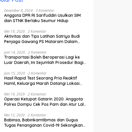
Desember 8, 2024
3 Komentar
Anggota DPR RI Sarifuddin Usulkan SIM
dan STNK Berlaku Seumur Hidup
Mei 19, 2020
2 Komentar
Aktivitas dan Tips Latihan Satriyo Budi
Penjaga Gawang PS Mataram Dalam
Masa Pandemi Covid-19.
Juni 14, 2020
2 Komentar
Transportasi Boleh Beroperasi Lagi ke
Luar Daerah, Ini Sejumlah Prosedur Bagi
Penumpang.
Juni 15, 2020
2 Komentar
Hasil Rapid Test Seorang Pria Reaktif
Hamil, Keluarga Marah Datangi Lokasi
Karantina
Mei 19, 2020
2 Komentar
Operasi Ketupat Gatarin 2020. Anggota
Polres Dompu Cek Pos Pam dan Atur Lalu
Lintas.
Mei 12, 2020
2 Komentar
Babinsa, Babinkamtibmas dan Gugus
Tugas Penanganan Covid-19 Sekongkang
Pasang Stiker di Rumah Warga Berstatus