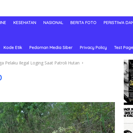
INE
KESEHATAN
NASIONAL
BERITA FOTO
PERISTIWA DA
Kode Etik
Pedoman Media Siber
Privacy Policy
Test Page
Pelaku Ilegal Loging Saat Patroli Hutan
0