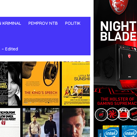
N KRIMINAL
PEMPROV NTB
POLITIK
 – Edited