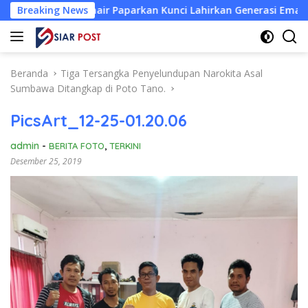
Langsung
 Unair Paparkan Kunci Lahirkan Generasi Emas 2045
Breaking News
Atl
ke
konten
Beranda
Tiga Tersangka Penyelundupan Narokita Asal
Sumbawa Ditangkap di Poto Tano.
PicsArt_12-25-01.20.06
admin
-
BERITA FOTO
,
TERKINI
Desember 25, 2019