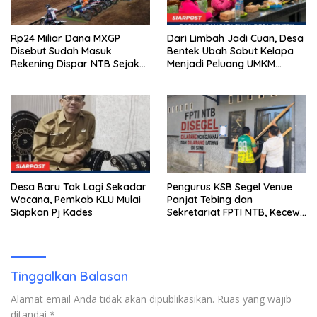
Rp24 Miliar Dana MXGP
Dari Limbah Jadi Cuan, Desa
Disebut Sudah Masuk
Bentek Ubah Sabut Kelapa
Rekening Dispar NTB Sejak
Menjadi Peluang UMKM
2024, Mengapa Utang Rp11
Ramah Lingkungan
Miliar Belum Dibayar?
Desa Baru Tak Lagi Sekadar
Pengurus KSB Segel Venue
Wacana, Pemkab KLU Mulai
Panjat Tebing dan
Siapkan Pj Kades
Sekretariat FPTI NTB, Kecewa
Emas Porprov Beralih Ke
Dompu
Tinggalkan Balasan
Alamat email Anda tidak akan dipublikasikan.
Ruas yang wajib
ditandai
*