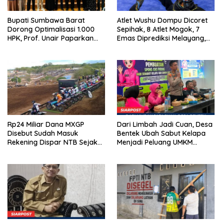
Bupati Sumbawa Barat
Atlet Wushu Dompu Dicoret
Dorong Optimalisasi 1.000
Sepihak, 8 Atlet Mogok, 7
HPK, Prof. Unair Paparkan
Emas Diprediksi Melayang,
Kunci Lahirkan Generasi
Ada Apa di Porprov NTB
Emas 2045
2026
Rp24 Miliar Dana MXGP
Dari Limbah Jadi Cuan, Desa
Disebut Sudah Masuk
Bentek Ubah Sabut Kelapa
Rekening Dispar NTB Sejak
Menjadi Peluang UMKM
2024, Mengapa Utang Rp11
Ramah Lingkungan
Miliar Belum Dibayar?