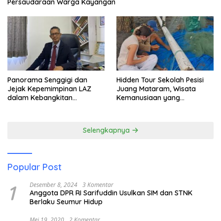
Persaudaraan Warga Kayangan
Panorama Senggigi dan
Hidden Tour Sekolah Pesisi
Jejak Kepemimpinan LAZ
Juang Mataram, Wisata
dalam Kebangkitan
Kemanusiaan yang
Pariwisata
Membuka Mata tentang
Pendidikan Anak Pesisir
Selengkapnya
Popular Post
1
Desember 8, 2024
3 Komentar
Anggota DPR RI Sarifuddin Usulkan SIM dan STNK
Berlaku Seumur Hidup
Mei 19, 2020
2 Komentar