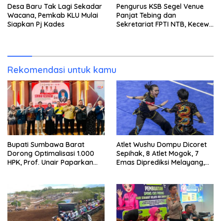
Desa Baru Tak Lagi Sekadar
Pengurus KSB Segel Venue
Wacana, Pemkab KLU Mulai
Panjat Tebing dan
Siapkan Pj Kades
Sekretariat FPTI NTB, Kecewa
Emas Porprov Beralih Ke
Dompu
Rekomendasi untuk kamu
Bupati Sumbawa Barat
Atlet Wushu Dompu Dicoret
Dorong Optimalisasi 1.000
Sepihak, 8 Atlet Mogok, 7
HPK, Prof. Unair Paparkan
Emas Diprediksi Melayang,
Kunci Lahirkan Generasi
Ada Apa di Porprov NTB
Emas 2045
2026