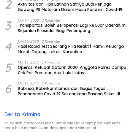
2
Aktivitas dan Tips Latihan Satriyo Budi Penjaga
Gawang PS Mataram Dalam Masa Pandemi Covid-19.
3
Juni 14, 2020
2 Komentar
Transportasi Boleh Beroperasi Lagi ke Luar Daerah, Ini
Sejumlah Prosedur Bagi Penumpang.
4
Juni 15, 2020
2 Komentar
Hasil Rapid Test Seorang Pria Reaktif Hamil, Keluarga
Marah Datangi Lokasi Karantina
5
Mei 19, 2020
2 Komentar
Operasi Ketupat Gatarin 2020. Anggota Polres Dompu
Cek Pos Pam dan Atur Lalu Lintas.
6
Mei 12, 2020
2 Komentar
Babinsa, Babinkamtibmas dan Gugus Tugas
Penanganan Covid-19 Sekongkang Pasang Stiker di
Rumah Warga Berstatus ODP.
Berita Kriminal
Ini adalah contoh deskripsi untuk widget recent post wpberita,
anda bisa memasukkan deskripsi pada widget ini.