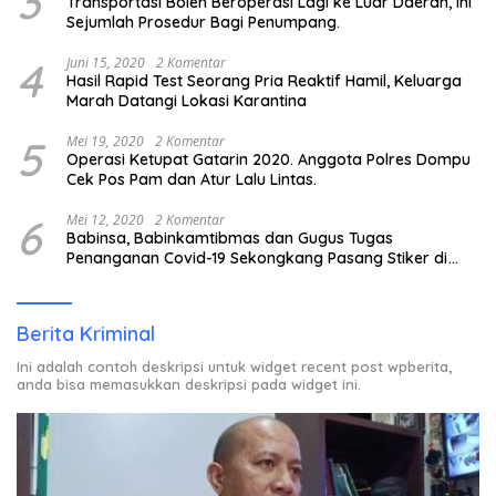
3
Transportasi Boleh Beroperasi Lagi ke Luar Daerah, Ini
Sejumlah Prosedur Bagi Penumpang.
4
Juni 15, 2020
2 Komentar
Hasil Rapid Test Seorang Pria Reaktif Hamil, Keluarga
Marah Datangi Lokasi Karantina
5
Mei 19, 2020
2 Komentar
Operasi Ketupat Gatarin 2020. Anggota Polres Dompu
Cek Pos Pam dan Atur Lalu Lintas.
6
Mei 12, 2020
2 Komentar
Babinsa, Babinkamtibmas dan Gugus Tugas
Penanganan Covid-19 Sekongkang Pasang Stiker di
Rumah Warga Berstatus ODP.
Berita Kriminal
Ini adalah contoh deskripsi untuk widget recent post wpberita,
anda bisa memasukkan deskripsi pada widget ini.