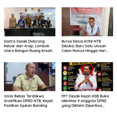
Polisi untuk Menyeberang,
Asesmen Bantuan Tak
Kunjung Tuntas
Sastra Sasak Didorong
Bursa Ketua KONI NTB
Keluar dari Arsip, Lombok
Dibuka, Baru Satu Utusan
Utara Bangun Ruang Kreatif
Calon Muncul Hingga Hari
bagi Generasi Muda
Kedua
Vonis Bebas Terdakwa
FPT Desak Kejari KSB Buka
Gratifikasi DPRD NTB, Kejati
Identitas 9 Anggota DPRD
Pastikan Ajukan Banding
yang Diklaim Diperiksa,
Kasus Combine Tak Kunjung
Ada Tersangka