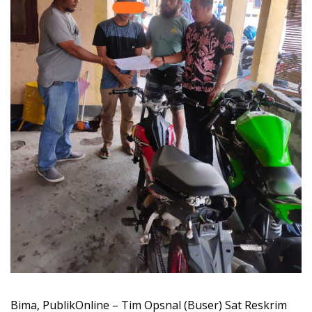
Bima, PublikOnline – Tim Opsnal (Buser) Sat Reskrim