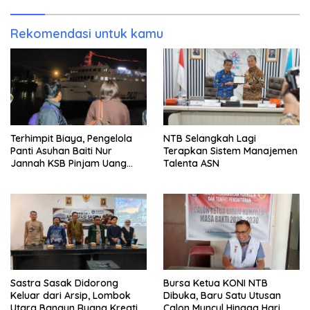
Rekomendasi untuk kamu
Terhimpit Biaya, Pengelola
NTB Selangkah Lagi
Panti Asuhan Baiti Nur
Terapkan Sistem Manajemen
Jannah KSB Pinjam Uang
Talenta ASN
Polisi untuk Menyeberang,
Asesmen Bantuan Tak
Kunjung Tuntas
Sastra Sasak Didorong
Bursa Ketua KONI NTB
Keluar dari Arsip, Lombok
Dibuka, Baru Satu Utusan
Utara Bangun Ruang Kreatif
Calon Muncul Hingga Hari