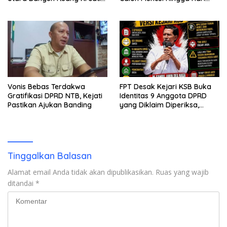
bagi Generasi Muda
Kedua
Vonis Bebas Terdakwa
FPT Desak Kejari KSB Buka
Gratifikasi DPRD NTB, Kejati
Identitas 9 Anggota DPRD
Pastikan Ajukan Banding
yang Diklaim Diperiksa,
Kasus Combine Tak Kunjung
Ada Tersangka
Tinggalkan Balasan
Alamat email Anda tidak akan dipublikasikan.
Ruas yang wajib
ditandai
*