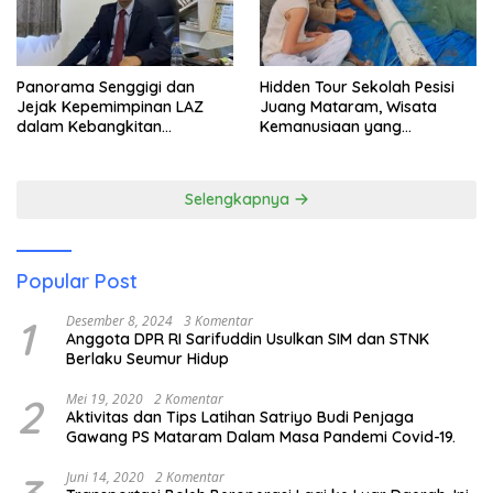
Panorama Senggigi dan
Hidden Tour Sekolah Pesisi
Jejak Kepemimpinan LAZ
Juang Mataram, Wisata
dalam Kebangkitan
Kemanusiaan yang
Pariwisata
Membuka Mata tentang
Pendidikan Anak Pesisir
Selengkapnya
Popular Post
1
Desember 8, 2024
3 Komentar
Anggota DPR RI Sarifuddin Usulkan SIM dan STNK
Berlaku Seumur Hidup
2
Mei 19, 2020
2 Komentar
Aktivitas dan Tips Latihan Satriyo Budi Penjaga
Gawang PS Mataram Dalam Masa Pandemi Covid-19.
Juni 14, 2020
2 Komentar