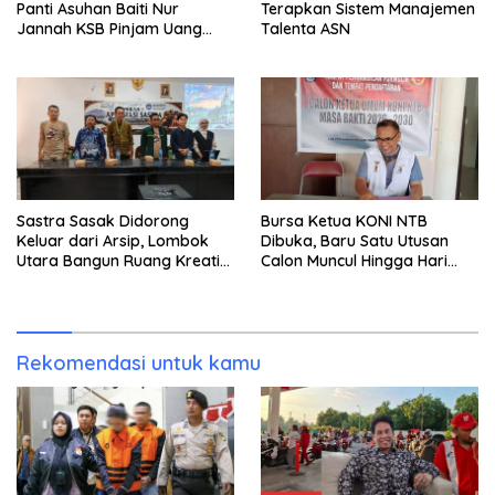
Panti Asuhan Baiti Nur
Terapkan Sistem Manajemen
Jannah KSB Pinjam Uang
Talenta ASN
Polisi untuk Menyeberang,
Asesmen Bantuan Tak
Kunjung Tuntas
Sastra Sasak Didorong
Bursa Ketua KONI NTB
Keluar dari Arsip, Lombok
Dibuka, Baru Satu Utusan
Utara Bangun Ruang Kreatif
Calon Muncul Hingga Hari
bagi Generasi Muda
Kedua
Rekomendasi untuk kamu