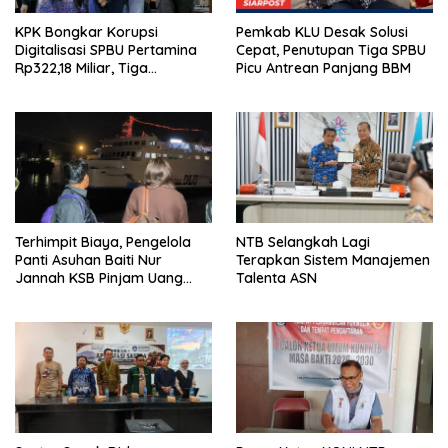
KPK Bongkar Korupsi
Pemkab KLU Desak Solusi
Digitalisasi SPBU Pertamina
Cepat, Penutupan Tiga SPBU
Rp322,18 Miliar, Tiga
Picu Antrean Panjang BBM
Tersangka Ditahan
Terhimpit Biaya, Pengelola
NTB Selangkah Lagi
Panti Asuhan Baiti Nur
Terapkan Sistem Manajemen
Jannah KSB Pinjam Uang
Talenta ASN
Polisi untuk Menyeberang,
Asesmen Bantuan Tak
Kunjung Tuntas