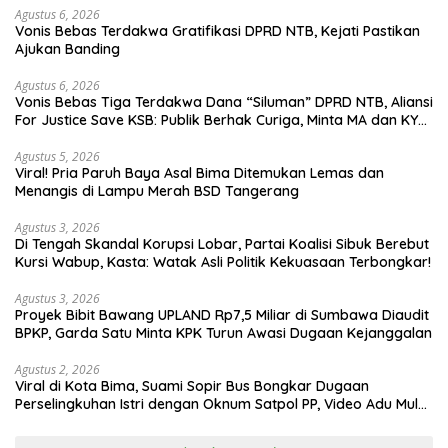
Agustus 6, 2026
Vonis Bebas Terdakwa Gratifikasi DPRD NTB, Kejati Pastikan
Ajukan Banding
Agustus 6, 2026
Vonis Bebas Tiga Terdakwa Dana “Siluman” DPRD NTB, Aliansi
For Justice Save KSB: Publik Berhak Curiga, Minta MA dan KY
Turun Tangan
Agustus 5, 2026
Viral! Pria Paruh Baya Asal Bima Ditemukan Lemas dan
Menangis di Lampu Merah BSD Tangerang
Agustus 3, 2026
Di Tengah Skandal Korupsi Lobar, Partai Koalisi Sibuk Berebut
Kursi Wabup, Kasta: Watak Asli Politik Kekuasaan Terbongkar!
Agustus 3, 2026
Proyek Bibit Bawang UPLAND Rp7,5 Miliar di Sumbawa Diaudit
BPKP, Garda Satu Minta KPK Turun Awasi Dugaan Kejanggalan
Agustus 2, 2026
Viral di Kota Bima, Suami Sopir Bus Bongkar Dugaan
Perselingkuhan Istri dengan Oknum Satpol PP, Video Adu Mulut
Heboh