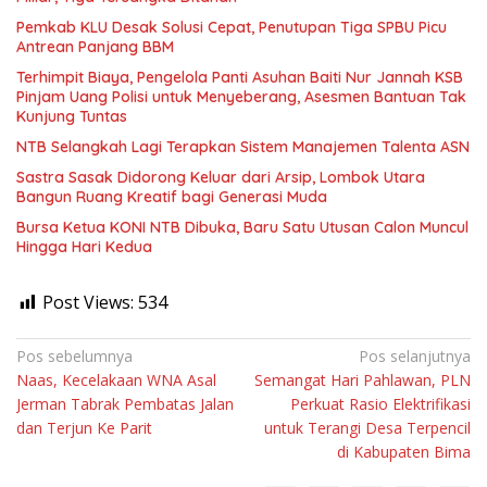
Pemkab KLU Desak Solusi Cepat, Penutupan Tiga SPBU Picu
Antrean Panjang BBM
Terhimpit Biaya, Pengelola Panti Asuhan Baiti Nur Jannah KSB
Pinjam Uang Polisi untuk Menyeberang, Asesmen Bantuan Tak
Kunjung Tuntas
NTB Selangkah Lagi Terapkan Sistem Manajemen Talenta ASN
Sastra Sasak Didorong Keluar dari Arsip, Lombok Utara
Bangun Ruang Kreatif bagi Generasi Muda
Bursa Ketua KONI NTB Dibuka, Baru Satu Utusan Calon Muncul
Hingga Hari Kedua
Post Views:
534
Navigasi
Pos sebelumnya
Pos selanjutnya
Naas, Kecelakaan WNA Asal
Semangat Hari Pahlawan, PLN
pos
Jerman Tabrak Pembatas Jalan
Perkuat Rasio Elektrifikasi
dan Terjun Ke Parit
untuk Terangi Desa Terpencil
di Kabupaten Bima