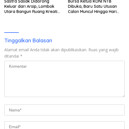
Sastra Sasak Didorong
Bursa Ketua KONI NTB
Keluar dari Arsip, Lombok
Dibuka, Baru Satu Utusan
Utara Bangun Ruang Kreatif
Calon Muncul Hingga Hari
bagi Generasi Muda
Kedua
Tinggalkan Balasan
Alamat email Anda tidak akan dipublikasikan.
Ruas yang wajib
ditandai
*