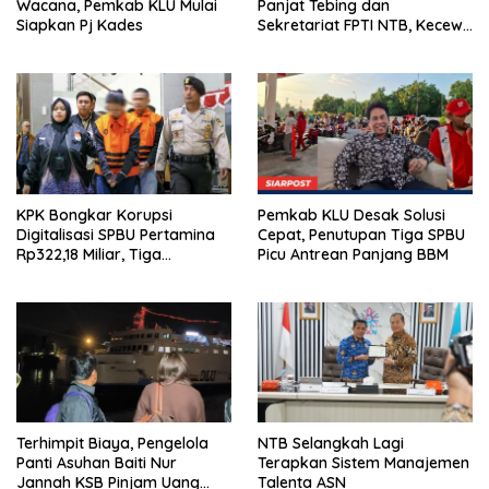
Wacana, Pemkab KLU Mulai
Panjat Tebing dan
Siapkan Pj Kades
Sekretariat FPTI NTB, Kecewa
Emas Porprov Beralih Ke
Dompu
KPK Bongkar Korupsi
Pemkab KLU Desak Solusi
Digitalisasi SPBU Pertamina
Cepat, Penutupan Tiga SPBU
Rp322,18 Miliar, Tiga
Picu Antrean Panjang BBM
Tersangka Ditahan
Terhimpit Biaya, Pengelola
NTB Selangkah Lagi
Panti Asuhan Baiti Nur
Terapkan Sistem Manajemen
Jannah KSB Pinjam Uang
Talenta ASN