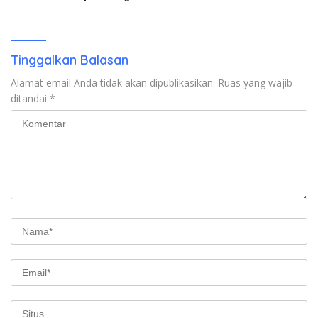
Polisi untuk Menyeberang,
Asesmen Bantuan Tak
Kunjung Tuntas
Tinggalkan Balasan
Alamat email Anda tidak akan dipublikasikan.
Ruas yang wajib
ditandai
*