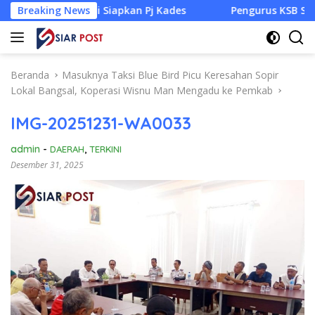
Langsung
Mulai Siapkan Pj Kades
Breaking News
Pengurus KSB Segel Venue Panj
ke
konten
Beranda
Masuknya Taksi Blue Bird Picu Keresahan Sopir
Lokal Bangsal, Koperasi Wisnu Man Mengadu ke Pemkab
IMG-20251231-WA0033
admin
-
DAERAH
,
TERKINI
Desember 31, 2025