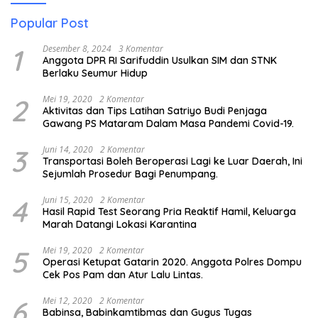
Popular Post
1
Desember 8, 2024
3 Komentar
Anggota DPR RI Sarifuddin Usulkan SIM dan STNK
Berlaku Seumur Hidup
2
Mei 19, 2020
2 Komentar
Aktivitas dan Tips Latihan Satriyo Budi Penjaga
Gawang PS Mataram Dalam Masa Pandemi Covid-19.
3
Juni 14, 2020
2 Komentar
Transportasi Boleh Beroperasi Lagi ke Luar Daerah, Ini
Sejumlah Prosedur Bagi Penumpang.
4
Juni 15, 2020
2 Komentar
Hasil Rapid Test Seorang Pria Reaktif Hamil, Keluarga
Marah Datangi Lokasi Karantina
5
Mei 19, 2020
2 Komentar
Operasi Ketupat Gatarin 2020. Anggota Polres Dompu
Cek Pos Pam dan Atur Lalu Lintas.
6
Mei 12, 2020
2 Komentar
Babinsa, Babinkamtibmas dan Gugus Tugas