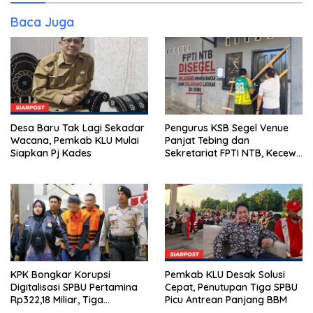
Baca Juga
Desa Baru Tak Lagi Sekadar
Pengurus KSB Segel Venue
Wacana, Pemkab KLU Mulai
Panjat Tebing dan
Siapkan Pj Kades
Sekretariat FPTI NTB, Kecewa
Emas Porprov Beralih Ke
Dompu
KPK Bongkar Korupsi
Pemkab KLU Desak Solusi
Digitalisasi SPBU Pertamina
Cepat, Penutupan Tiga SPBU
Rp322,18 Miliar, Tiga
Picu Antrean Panjang BBM
Tersangka Ditahan