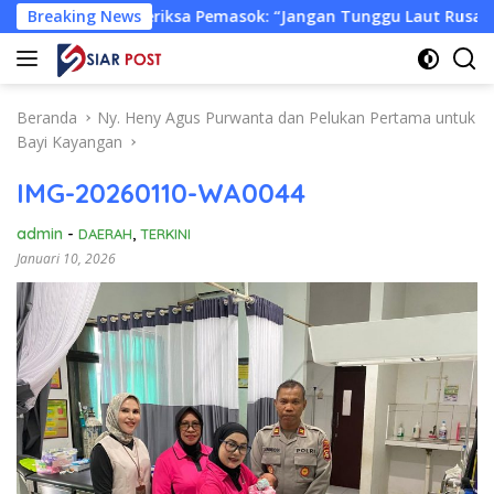
Langsung
H Periksa Pemasok: “Jangan Tunggu Laut Rusak!”
Breaking News
Tongk
ke
konten
Beranda
Ny. Heny Agus Purwanta dan Pelukan Pertama untuk
Bayi Kayangan
IMG-20260110-WA0044
admin
-
DAERAH
,
TERKINI
Januari 10, 2026