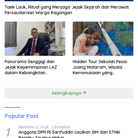
Taek Lauk, Ritual yang Menjaga Jejak Sejarah dan Merawat
Persaudaraan Warga Kayangan
Panorama Senggigi dan
Hidden Tour Sekolah Pesisi
Jejak Kepemimpinan LAZ
Juang Mataram, Wisata
dalam Kebangkitan
Kemanusiaan yang
Pariwisata
Membuka Mata tentang
Pendidikan Anak Pesisir
Selengkapnya
Popular Post
1
Desember 8, 2024
3 Komentar
Anggota DPR RI Sarifuddin Usulkan SIM dan STNK
Berlaku Seumur Hidup