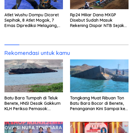
Atlet Wushu Dompu Dicoret
Rp24 Miliar Dana MXGP
Sepihak, 8 Atlet Mogok, 7
Disebut Sudah Masuk
Emas Diprediksi Melayang,
Rekening Dispar NTB Sejak
Ada Apa di Porprov NTB
2024, Mengapa Utang Rp11
2026
Miliar Belum Dibayar?
Rekomendasi untuk kamu
Batu Bara Tumpah di Teluk
Tongkang Muat Ribuan Ton
Benete, HNSI Desak Gakkum
Batu Bara Bocor di Benete,
KLH Periksa Pemasok:
Penanganan Kini Sampai ke
“Jangan Tunggu Laut
Deputi Gakkum KLH
Rusak!”