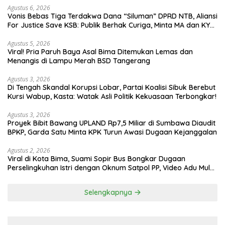
Agustus 6, 2026
Vonis Bebas Tiga Terdakwa Dana “Siluman” DPRD NTB, Aliansi
For Justice Save KSB: Publik Berhak Curiga, Minta MA dan KY
Turun Tangan
Agustus 5, 2026
Viral! Pria Paruh Baya Asal Bima Ditemukan Lemas dan
Menangis di Lampu Merah BSD Tangerang
Agustus 3, 2026
Di Tengah Skandal Korupsi Lobar, Partai Koalisi Sibuk Berebut
Kursi Wabup, Kasta: Watak Asli Politik Kekuasaan Terbongkar!
Agustus 3, 2026
Proyek Bibit Bawang UPLAND Rp7,5 Miliar di Sumbawa Diaudit
BPKP, Garda Satu Minta KPK Turun Awasi Dugaan Kejanggalan
Agustus 2, 2026
Viral di Kota Bima, Suami Sopir Bus Bongkar Dugaan
Perselingkuhan Istri dengan Oknum Satpol PP, Video Adu Mulut
Heboh
Selengkapnya