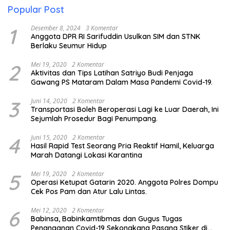
Popular Post
1
Desember 8, 2024
3 Komentar
Anggota DPR RI Sarifuddin Usulkan SIM dan STNK
Berlaku Seumur Hidup
2
Mei 19, 2020
2 Komentar
Aktivitas dan Tips Latihan Satriyo Budi Penjaga
Gawang PS Mataram Dalam Masa Pandemi Covid-19.
3
Juni 14, 2020
2 Komentar
Transportasi Boleh Beroperasi Lagi ke Luar Daerah, Ini
Sejumlah Prosedur Bagi Penumpang.
4
Juni 15, 2020
2 Komentar
Hasil Rapid Test Seorang Pria Reaktif Hamil, Keluarga
Marah Datangi Lokasi Karantina
5
Mei 19, 2020
2 Komentar
Operasi Ketupat Gatarin 2020. Anggota Polres Dompu
Cek Pos Pam dan Atur Lalu Lintas.
6
Mei 12, 2020
2 Komentar
Babinsa, Babinkamtibmas dan Gugus Tugas
Penanganan Covid-19 Sekongkang Pasang Stiker di