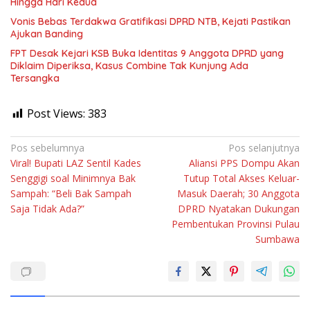
Hingga Hari Kedua
Vonis Bebas Terdakwa Gratifikasi DPRD NTB, Kejati Pastikan
Ajukan Banding
FPT Desak Kejari KSB Buka Identitas 9 Anggota DPRD yang
Diklaim Diperiksa, Kasus Combine Tak Kunjung Ada
Tersangka
Post Views:
383
Navigasi
Pos sebelumnya
Pos selanjutnya
Viral! Bupati LAZ Sentil Kades
Aliansi PPS Dompu Akan
pos
Senggigi soal Minimnya Bak
Tutup Total Akses Keluar-
Sampah: “Beli Bak Sampah
Masuk Daerah; 30 Anggota
Saja Tidak Ada?”
DPRD Nyatakan Dukungan
Pembentukan Provinsi Pulau
Sumbawa