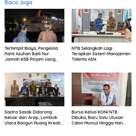
Baca Juga
Terhimpit Biaya, Pengelola
NTB Selangkah Lagi
Panti Asuhan Baiti Nur
Terapkan Sistem Manajemen
Jannah KSB Pinjam Uang
Talenta ASN
Polisi untuk Menyeberang,
Asesmen Bantuan Tak
Kunjung Tuntas
Sastra Sasak Didorong
Bursa Ketua KONI NTB
Keluar dari Arsip, Lombok
Dibuka, Baru Satu Utusan
Utara Bangun Ruang Kreatif
Calon Muncul Hingga Hari
bagi Generasi Muda
Kedua