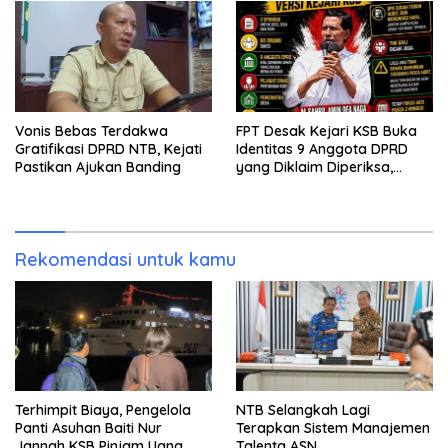
Vonis Bebas Terdakwa
FPT Desak Kejari KSB Buka
Gratifikasi DPRD NTB, Kejati
Identitas 9 Anggota DPRD
Pastikan Ajukan Banding
yang Diklaim Diperiksa,
Kasus Combine Tak Kunjung
Ada Tersangka
Rekomendasi untuk kamu
Terhimpit Biaya, Pengelola
NTB Selangkah Lagi
Panti Asuhan Baiti Nur
Terapkan Sistem Manajemen
Jannah KSB Pinjam Uang
Talenta ASN