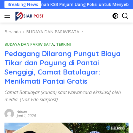
Langsung
Nur Jannah KSB Pinjam Uang Polisi untuk Menyeberang, Asesmen
Breaking News
ke
konten
Beranda
BUDAYA DAN PARIWISATA
BUDAYA DAN PARIWISATA
,
TERKINI
Pedagang Dilarang Pungut Biaya
Tikar dan Payung di Pantai
Senggigi, Camat Batulayar:
Menikmati Pantai Gratis
Camat Batulayar (kanan) saat wawancara eksklusif oleh
media. (Dok Edo siarpost)
Admin
Juni 1, 2026