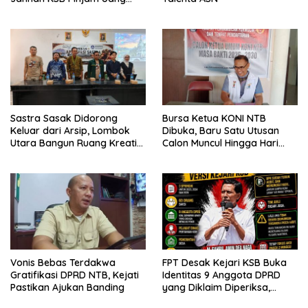
Polisi untuk Menyeberang,
Asesmen Bantuan Tak
Kunjung Tuntas
Sastra Sasak Didorong
Bursa Ketua KONI NTB
Keluar dari Arsip, Lombok
Dibuka, Baru Satu Utusan
Utara Bangun Ruang Kreatif
Calon Muncul Hingga Hari
bagi Generasi Muda
Kedua
Vonis Bebas Terdakwa
FPT Desak Kejari KSB Buka
Gratifikasi DPRD NTB, Kejati
Identitas 9 Anggota DPRD
Pastikan Ajukan Banding
yang Diklaim Diperiksa,
Kasus Combine Tak Kunjung