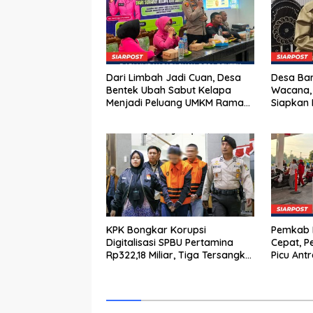
Dari Limbah Jadi Cuan, Desa
Desa Bar
Bentek Ubah Sabut Kelapa
Wacana,
Menjadi Peluang UMKM Ramah
Siapkan 
Lingkungan
KPK Bongkar Korupsi
Pemkab K
Digitalisasi SPBU Pertamina
Cepat, P
Rp322,18 Miliar, Tiga Tersangka
Picu Ant
Ditahan