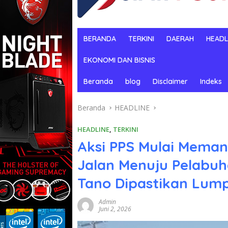
BERANDA
TERKINI
DAERAH
HEADL
EKONOMI DAN BISNIS
Beranda
blog
Disclaimer
Indeks
Beranda
HEADLINE
HEADLINE
,
TERKINI
Aksi PPS Mulai Meman
Jalan Menuju Pelabuha
Tano Dipastikan Lum
Admin
Juni 2, 2026