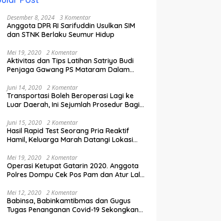
Desember 8, 2024
3 Komentar
Anggota DPR RI Sarifuddin Usulkan SIM
dan STNK Berlaku Seumur Hidup
Mei 19, 2020
2 Komentar
Aktivitas dan Tips Latihan Satriyo Budi
Penjaga Gawang PS Mataram Dalam
Masa Pandemi Covid-19.
Juni 14, 2020
2 Komentar
Transportasi Boleh Beroperasi Lagi ke
Luar Daerah, Ini Sejumlah Prosedur Bagi
Penumpang.
Juni 15, 2020
2 Komentar
Hasil Rapid Test Seorang Pria Reaktif
Hamil, Keluarga Marah Datangi Lokasi
Karantina
Mei 19, 2020
2 Komentar
Operasi Ketupat Gatarin 2020. Anggota
Polres Dompu Cek Pos Pam dan Atur Lalu
Lintas.
Mei 12, 2020
2 Komentar
Babinsa, Babinkamtibmas dan Gugus
Tugas Penanganan Covid-19 Sekongkang
Pasang Stiker di Rumah Warga Berstatus