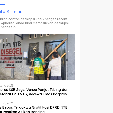
ODP.
ita Kriminal
adalah contoh deskripsi untuk widget recent
 wpberita, anda bisa memasukkan deskripsi
 widget ini.
us 7, 2026
urus KSB Segel Venue Panjat Tebing dan
etariat FPTI NTB, Kecewa Emas Porprov
lih Ke Dompu
us 6, 2026
s Bebas Terdakwa Gratifikasi DPRD NTB,
ti Pastikan Ajukan Banding