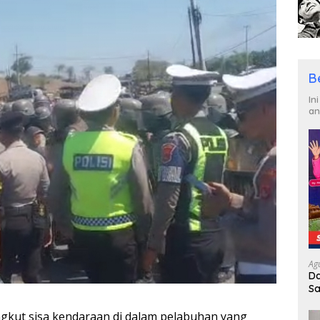
B
In
an
Ag
Da
Sa
R
gkut sisa kendaraan di dalam pelabuhan yang