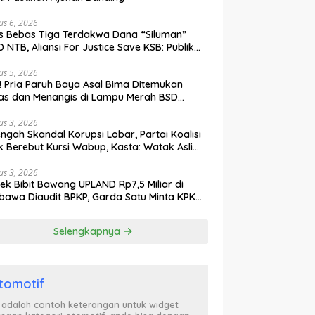
us 6, 2026
s Bebas Tiga Terdakwa Dana “Siluman”
 NTB, Aliansi For Justice Save KSB: Publik
ak Curiga, Minta MA dan KY Turun Tangan
us 5, 2026
l! Pria Paruh Baya Asal Bima Ditemukan
as dan Menangis di Lampu Merah BSD
gerang
us 3, 2026
engah Skandal Korupsi Lobar, Partai Koalisi
k Berebut Kursi Wabup, Kasta: Watak Asli
tik Kekuasaan Terbongkar!
us 3, 2026
ek Bibit Bawang UPLAND Rp7,5 Miliar di
awa Diaudit BPKP, Garda Satu Minta KPK
n Awasi Dugaan Kejanggalan
Selengkapnya
tomotif
i adalah contoh keterangan untuk widget