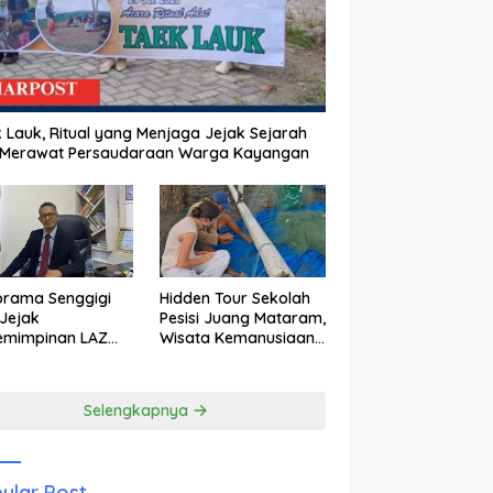
 Lauk, Ritual yang Menjaga Jejak Sejarah
 Merawat Persaudaraan Warga Kayangan
orama Senggigi
Hidden Tour Sekolah
Jejak
Pesisi Juang Mataram,
emimpinan LAZ
Wisata Kemanusiaan
am Kebangkitan
yang Membuka Mata
wisata
tentang Pendidikan
Anak Pesisir
Selengkapnya
ular Post