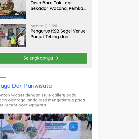
Desa Baru Tak Lagi
Sekadar Wacana, Pemkab
KLU Mulai Siapkan Pj
Kades
Agustus 7, 2026
Pengurus KSB Segel Venue
Panjat Tebing dan
Sekretariat FPTI NTB,
Kecewa Emas Porprov
Beralih Ke Dompu
Selengkapnya
aya Dan Pariwisata
contoh widget dengan style gallery pada
gori olahraga, anda bisa mengaturnya pada
et recent post wpberita.