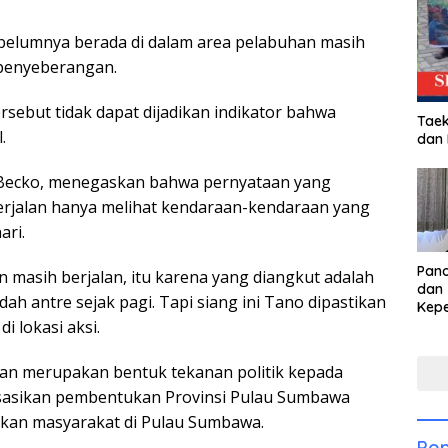
ebelumnya berada di dalam area pelabuhan masih
penyeberangan.
rsebut tidak dapat dijadikan indikator bahwa
Taek
.
dan
, Becko, menegaskan bahwa pernyataan yang
erjalan hanya melihat kendaraan-kendaraan yang
ari.
Pan
masih berjalan, itu karena yang diangkut adalah
dan 
ah antre sejak pagi. Tapi siang ini Tano dipastikan
Kep
i lokasi aksi.
dal
Pari
kan merupakan bentuk tekanan politik kepada
isasikan pembentukan Provinsi Pulau Sumbawa
gkan masyarakat di Pulau Sumbawa.
Pop