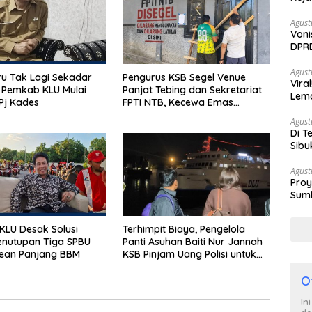
Agust
Voni
DPRD
Berh
Agust
u Tak Lagi Sekadar
Pengurus KSB Segel Venue
Vira
 Pemkab KLU Mulai
Panjat Tebing dan Sekretariat
Lem
Pj Kades
FPTI NTB, Kecewa Emas
Tan
Porprov Beralih Ke Dompu
Agust
Di T
Sibu
Poli
Agust
Proy
Sumb
Turu
LU Desak Solusi
Terhimpit Biaya, Pengelola
enutupan Tiga SPBU
Panti Asuhan Baiti Nur Jannah
rean Panjang BBM
KSB Pinjam Uang Polisi untuk
Menyeberang, Asesmen
O
Bantuan Tak Kunjung Tuntas
In