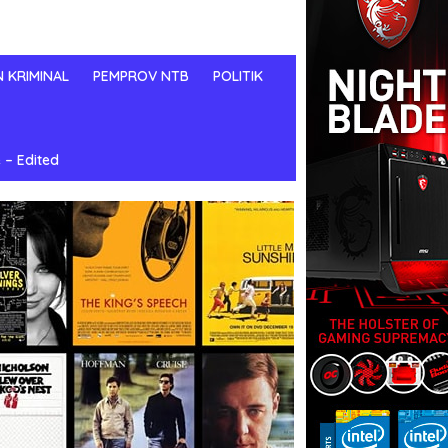
N KRIMINAL
PEMPROV NTB
POLITIK
 – Edited