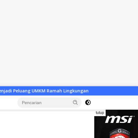
amah Lingkungan
Desa Baru Tak Lagi Sekadar Wacana, 
tutup