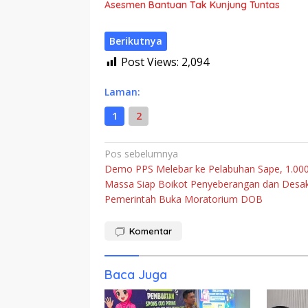
Asesmen Bantuan Tak Kunjung Tuntas
Berikutnya
Post Views:
2,094
Laman:
1
2
Navigasi
Pos sebelumnya
Demo PPS Melebar ke Pelabuhan Sape, 1.00
pos
Massa Siap Boikot Penyeberangan dan Desa
Pemerintah Buka Moratorium DOB
Komentar
Baca Juga