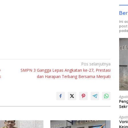
Ber
Ini 
post
pada
Pos selanjutnya
0
SMPN 3 Gangga Lepas Angkatan ke-27, Prestasi
k
dan Harapan Terbang Bersama Merpati
Agust
Peng
Sekr
Bera
Agust
Voni
Keja