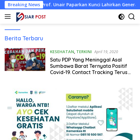
Langsung
 HPK, Prof. Unair Paparkan Kunci Lahirkan Generasi Emas 2045
Breaking News
ke
konten
Siarpost
Berita Terbaru
KESEHATAN
,
TERKINI
April 19, 2020
Satu PDP Yang Meninggal Asal
Sumbawa Barat Ternyata Positif
Covid-19. Contact Tracking Terus
Ditelusuri.