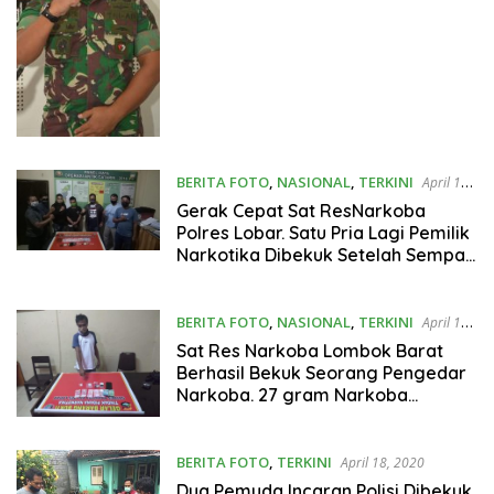
BERITA FOTO
,
NASIONAL
,
TERKINI
April 18,
2020
Gerak Cepat Sat ResNarkoba
Polres Lobar. Satu Pria Lagi Pemilik
Narkotika Dibekuk Setelah Sempat
Melarikan Diri.
BERITA FOTO
,
NASIONAL
,
TERKINI
April 18,
2020
Sat Res Narkoba Lombok Barat
Berhasil Bekuk Seorang Pengedar
Narkoba. 27 gram Narkoba
Berhasil Diamankan Polisi.
BERITA FOTO
,
TERKINI
April 18, 2020
Dua Pemuda Incaran Polisi Dibekuk