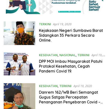
TERKINI
April 19, 2020
Kejaksaan Negeri Sumbawa Barat
Sidangkan 35 Perkara Secara
Online.
KESEHATAN
,
NASIONAL
,
TERKINI
April 19,
2020
DPP MOI Imbau Masyarakat Patuhi
Protokol Kesehatan, Cegah
Pandemi Covid 19.
KESEHATAN
,
TERKINI
April 19, 2020
Danrem 162/WB Beri Semangat
Gugus Satgas Percepatan
Penanganan Penyebaran Covid –
19.