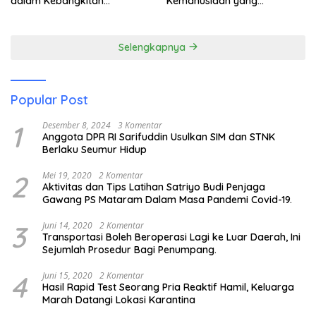
dalam Kebangkitan
Kemanusiaan yang
Pariwisata
Membuka Mata tentang
Pendidikan Anak Pesisir
Selengkapnya
Popular Post
1
Desember 8, 2024
3 Komentar
Anggota DPR RI Sarifuddin Usulkan SIM dan STNK
Berlaku Seumur Hidup
2
Mei 19, 2020
2 Komentar
Aktivitas dan Tips Latihan Satriyo Budi Penjaga
Gawang PS Mataram Dalam Masa Pandemi Covid-19.
3
Juni 14, 2020
2 Komentar
Transportasi Boleh Beroperasi Lagi ke Luar Daerah, Ini
Sejumlah Prosedur Bagi Penumpang.
4
Juni 15, 2020
2 Komentar
Hasil Rapid Test Seorang Pria Reaktif Hamil, Keluarga
Marah Datangi Lokasi Karantina