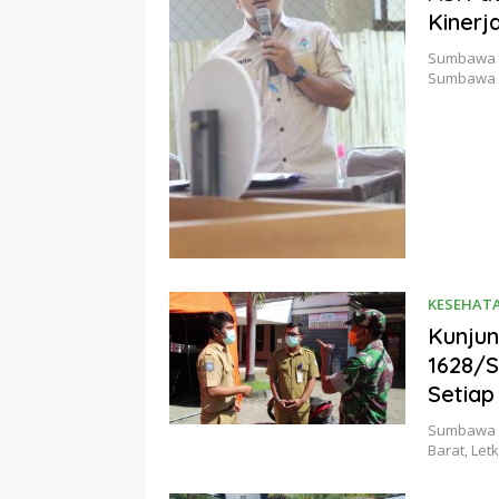
Kinerj
Sumbawa B
Sumbawa B
KESEHAT
Kunjun
1628/S
Setiap
Sumbawa B
Barat, Le