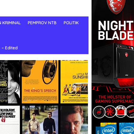
N KRIMINAL
PEMPROV NTB
POLITIK
 – Edited