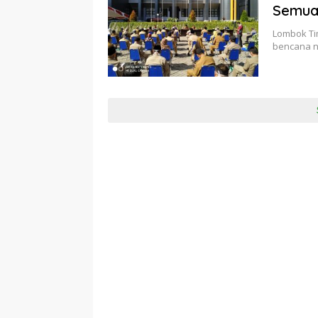
Semua
Lombok Ti
bencana n