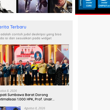
erita Terbaru
i adalah contoh judul deskripsi yang bisa
da isi dan sesuaikan pada widget
ustus 8, 2026
pati Sumbawa Barat Dorong
timalisasi 1.000 HPK, Prof. Unair
parkan Kunci Lahirkan Generasi Emas
045
Agustus 8, 2026