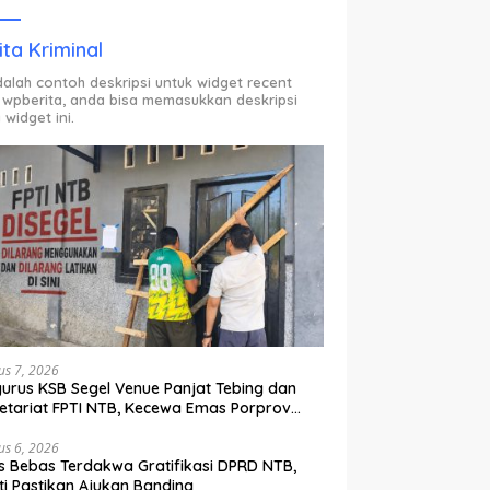
ODP.
ita Kriminal
adalah contoh deskripsi untuk widget recent
 wpberita, anda bisa memasukkan deskripsi
 widget ini.
us 7, 2026
urus KSB Segel Venue Panjat Tebing dan
etariat FPTI NTB, Kecewa Emas Porprov
lih Ke Dompu
us 6, 2026
s Bebas Terdakwa Gratifikasi DPRD NTB,
ti Pastikan Ajukan Banding