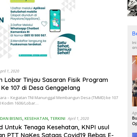
B
In
an
pril 1, 2020
 Lobar Tinjau Sasaran Fisik Program
Ke 107 di Desa Genggelang
ara – Kegiatan TNI Manunggal Membangun Desa (TMMD) ke 107
0 Kodim 1606/Lobar…
Ag
Bu
DAN BISNIS
,
KESEHATAN
,
TERKINI
April 1, 2020
Op
 Untuk Tenaga Kesehatan, KNPI usul
Pa
n PTT NaKes Satgas Covid19 Bebas E-
2