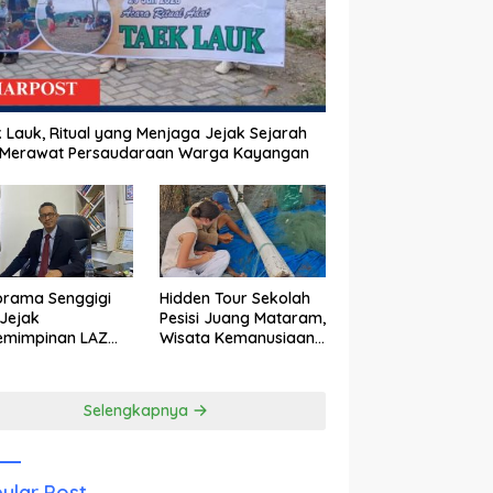
 Lauk, Ritual yang Menjaga Jejak Sejarah
 Merawat Persaudaraan Warga Kayangan
orama Senggigi
Hidden Tour Sekolah
Jejak
Pesisi Juang Mataram,
emimpinan LAZ
Wisata Kemanusiaan
am Kebangkitan
yang Membuka Mata
wisata
tentang Pendidikan
Anak Pesisir
Selengkapnya
ular Post