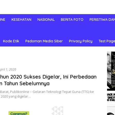
INE
KESEHATAN
NASIONAL
BERITA FOTO
PERISTIWA DA
Kode Etik
Pedoman Media Siber
Privacy Policy
Test Page
pril 1, 2020
hun 2020 Sukses Digelar, Ini Perbedaan
n Tahun Sebelumnya
arat, Publikonline – Gelaran Teknologi Tepat Guna (TTG) ke
n 2020 yang digelar…