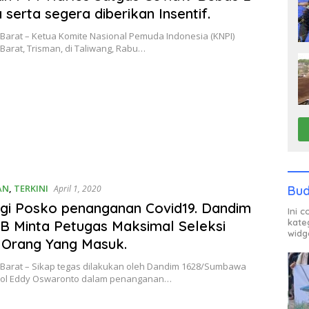
a serta segera diberikan Insentif.
arat – Ketua Komite Nasional Pemuda Indonesia (KNPI)
arat, Trisman, di Taliwang, Rabu…
AN
,
TERKINI
Bud
April 1, 2020
gi Posko penanganan Covid19. Dandim
Ini 
kate
B Minta Petugas Maksimal Seleksi
widg
 Orang Yang Masuk.
arat – Sikap tegas dilakukan oleh Dandim 1628/Sumbawa
tkol Eddy Oswaronto dalam penanganan…