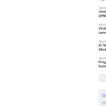
Agust
Voni
DPRD
Berh
Agust
Vira
Lem
Tan
Agust
Di T
Sibu
Poli
Agust
Proy
Sumb
Turu
O
In