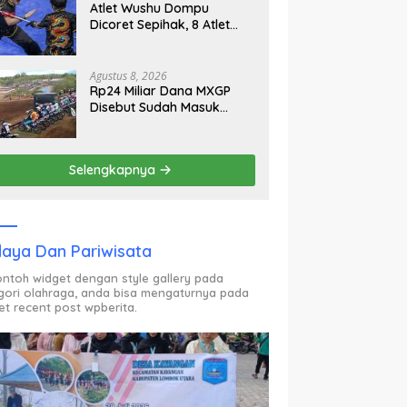
Atlet Wushu Dompu
Dicoret Sepihak, 8 Atlet
Mogok, 7 Emas Diprediksi
Melayang, Ada Apa di
Porprov NTB 2026
Agustus 8, 2026
Rp24 Miliar Dana MXGP
Disebut Sudah Masuk
Rekening Dispar NTB
Sejak 2024, Mengapa
Utang Rp11 Miliar Belum
Selengkapnya
Dibayar?
aya Dan Pariwisata
contoh widget dengan style gallery pada
gori olahraga, anda bisa mengaturnya pada
et recent post wpberita.