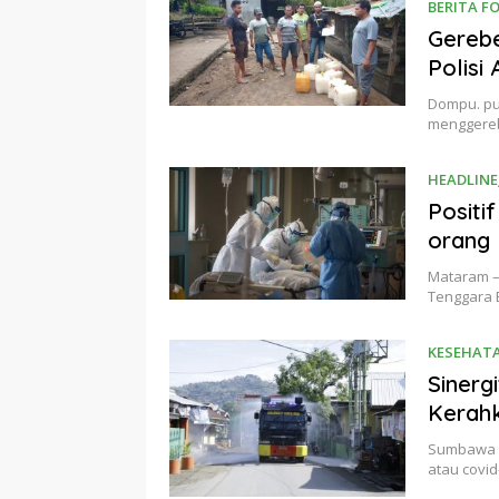
BERITA F
Gerebe
Polisi
Dompu. pu
menggereb
HEADLINE
Positi
orang
Mataram – 
Tenggara 
KESEHAT
Sinerg
Kerah
Sumbawa B
atau covi