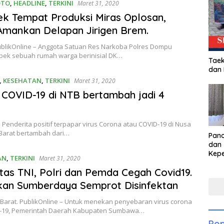
OTO
,
HEADLINE
,
TERKINI
Maret 31, 2020
k Tempat Produksi Miras Oplosan,
 Amankan Delapan Jirigen Brem.
blikOnline – Anggota Satuan Res Narkoba Polres Dompu
ek sebuah rumah warga berinisial DK…
Taek
dan
,
KESEHATAN
,
TERKINI
Maret 31, 2020
f COVID-19 di NTB bertambah jadi 4
Penderita positif terpapar virus Corona atau COVID-19 di Nusa
Barat bertambah dari…
Pan
dan 
Kep
AN
,
TERKINI
Maret 31, 2020
dal
itas TNI, Polri dan Pemda Cegah Covid19.
Pari
kan Sumberdaya Semprot Disinfektan
arat. PublikOnline – Untuk menekan penyebaran virus corona
d-19, Pemerintah Daerah Kabupaten Sumbawa…
Pop