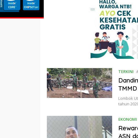
TERKINI
A
Dandim
TMMD 
Lombok Ut
tahun 202
EKONOMI 
Reward
ASN da