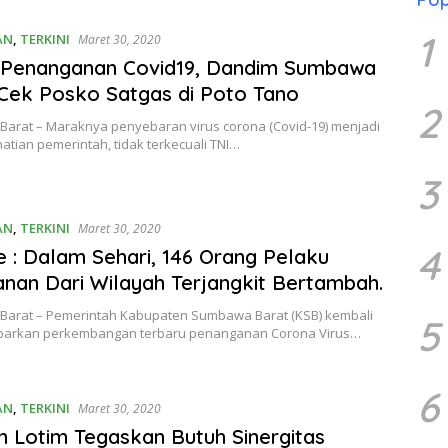
1
AN
,
TERKINI
Maret 30, 2020
 Penanganan Covid19, Dandim Sumbawa
Cek Posko Satgas di Poto Tano
2
arat – Maraknya penyebaran virus corona (Covid-19) menjadi
atian pemerintah, tidak terkecuali TNI…
3
AN
,
TERKINI
Maret 30, 2020
4
 : Dalam Sehari, 146 Orang Pelaku
anan Dari Wilayah Terjangkit Bertambah.
arat – Pemerintah Kabupaten Sumbawa Barat (KSB) kembali
5
arkan perkembangan terbaru penanganan Corona Virus…
6
AN
,
TERKINI
Maret 30, 2020
 Lotim Tegaskan Butuh Sinergitas