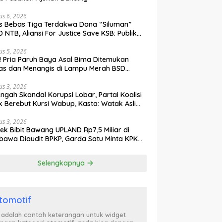
us 6, 2026
s Bebas Tiga Terdakwa Dana “Siluman”
 NTB, Aliansi For Justice Save KSB: Publik
ak Curiga, Minta MA dan KY Turun Tangan
us 5, 2026
l! Pria Paruh Baya Asal Bima Ditemukan
as dan Menangis di Lampu Merah BSD
gerang
us 3, 2026
engah Skandal Korupsi Lobar, Partai Koalisi
k Berebut Kursi Wabup, Kasta: Watak Asli
tik Kekuasaan Terbongkar!
us 3, 2026
ek Bibit Bawang UPLAND Rp7,5 Miliar di
awa Diaudit BPKP, Garda Satu Minta KPK
n Awasi Dugaan Kejanggalan
Selengkapnya
tomotif
i adalah contoh keterangan untuk widget