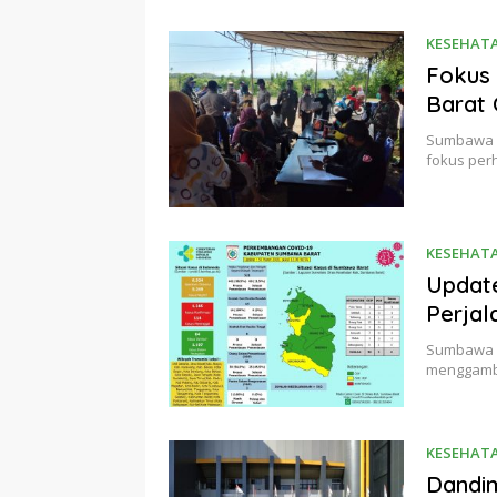
KESEHAT
Fokus
Barat 
Sumbawa B
fokus perh
KESEHAT
Update
Perjal
Sumbawa B
menggamb
KESEHAT
Dandim