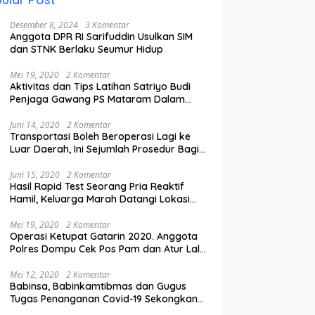
Desember 8, 2024
3 Komentar
Anggota DPR RI Sarifuddin Usulkan SIM
dan STNK Berlaku Seumur Hidup
Mei 19, 2020
2 Komentar
Aktivitas dan Tips Latihan Satriyo Budi
Penjaga Gawang PS Mataram Dalam
Masa Pandemi Covid-19.
Juni 14, 2020
2 Komentar
Transportasi Boleh Beroperasi Lagi ke
Luar Daerah, Ini Sejumlah Prosedur Bagi
Penumpang.
Juni 15, 2020
2 Komentar
Hasil Rapid Test Seorang Pria Reaktif
Hamil, Keluarga Marah Datangi Lokasi
Karantina
Mei 19, 2020
2 Komentar
Operasi Ketupat Gatarin 2020. Anggota
Polres Dompu Cek Pos Pam dan Atur Lalu
Lintas.
Mei 12, 2020
2 Komentar
Babinsa, Babinkamtibmas dan Gugus
Tugas Penanganan Covid-19 Sekongkang
Pasang Stiker di Rumah Warga Berstatus