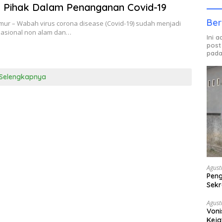
 Pihak Dalam Penanganan Covid-19
Ber
mur – Wabah virus corona disease (Covid-19) sudah menjadi
asional non alam dan…
Ini 
post
pada
Selengkapnya
Agust
Peng
Sekr
Bera
Agust
Voni
Keja