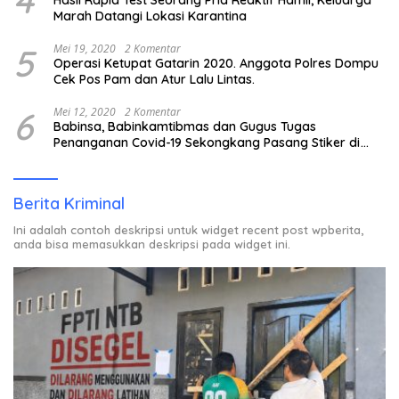
4
Hasil Rapid Test Seorang Pria Reaktif Hamil, Keluarga
Marah Datangi Lokasi Karantina
5
Mei 19, 2020
2 Komentar
Operasi Ketupat Gatarin 2020. Anggota Polres Dompu
Cek Pos Pam dan Atur Lalu Lintas.
6
Mei 12, 2020
2 Komentar
Babinsa, Babinkamtibmas dan Gugus Tugas
Penanganan Covid-19 Sekongkang Pasang Stiker di
Rumah Warga Berstatus ODP.
Berita Kriminal
Ini adalah contoh deskripsi untuk widget recent post wpberita,
anda bisa memasukkan deskripsi pada widget ini.