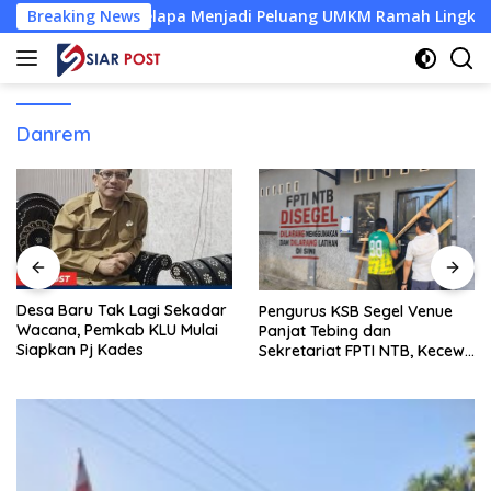
Langsung
Sabut Kelapa Menjadi Peluang UMKM Ramah Lingkungan
Breaking News
ke
konten
Danrem
Desa Baru Tak Lagi Sekadar
Pengurus KSB Segel Venue
Wacana, Pemkab KLU Mulai
Panjat Tebing dan
Siapkan Pj Kades
Sekretariat FPTI NTB, Kecewa
Emas Porprov Beralih Ke
Dompu