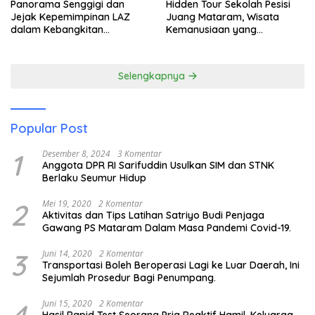
Panorama Senggigi dan
Hidden Tour Sekolah Pesisi
Jejak Kepemimpinan LAZ
Juang Mataram, Wisata
dalam Kebangkitan
Kemanusiaan yang
Pariwisata
Membuka Mata tentang
Pendidikan Anak Pesisir
Selengkapnya
Popular Post
1
Desember 8, 2024
3 Komentar
Anggota DPR RI Sarifuddin Usulkan SIM dan STNK
Berlaku Seumur Hidup
2
Mei 19, 2020
2 Komentar
Aktivitas dan Tips Latihan Satriyo Budi Penjaga
Gawang PS Mataram Dalam Masa Pandemi Covid-19.
3
Juni 14, 2020
2 Komentar
Transportasi Boleh Beroperasi Lagi ke Luar Daerah, Ini
Sejumlah Prosedur Bagi Penumpang.
Juni 15, 2020
2 Komentar