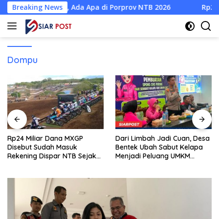
Langsung
ayang, Ada Apa di Porprov NTB 2026
Breaking News
Rp24 Miliar Dana 
ke
konten
Dompu
Rp24 Miliar Dana MXGP
Dari Limbah Jadi Cuan, Desa
Disebut Sudah Masuk
Bentek Ubah Sabut Kelapa
Rekening Dispar NTB Sejak
Menjadi Peluang UMKM
2024, Mengapa Utang Rp11
Ramah Lingkungan
Miliar Belum Dibayar?