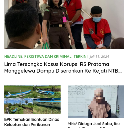
HEADLINE
,
PERISTIWA DAN KRIMINAL
,
TERKINI
Juli 11, 2024
Lima Tersangka Kasus Korupsi RS Pratama
Manggelewa Dompu Diserahkan Ke Kejati NTB,
Salah Satunya Kadis Kesehatan
BPK Temukan Bantuan Dinas
Miris! Diduga Jual Sabu, Ibu
Kelautan dan Perikanan