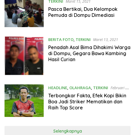
TERKINI
Maret 15, 2021
Pasca Bertikai, Dua Kelompok
Pemuda di Dompu Dimediasi
BERITA FOTO
,
TERKINI
Maret 13, 2021
Penadah Asal Bima Dihakimi Warga
di Dompu, Gegara Bawa Kambing
Hasil Curian
HEADLINE
,
OLAHRAGA
,
TERKINI
Februari 26,
2021
Terbongkar Fakta, Efek Kopi Bikin
Boa Jadi Striker Mematikan dan
Raih Top Score
Selengkapnya