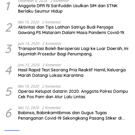
1
Desember 8, 2024
3 Komentar
Anggota DPR RI Sarifuddin Usulkan SIM dan STNK
Berlaku Seumur Hidup
2
Mei 19, 2020
2 Komentar
Aktivitas dan Tips Latihan Satriyo Budi Penjaga
Gawang PS Mataram Dalam Masa Pandemi Covid-19.
3
Juni 14, 2020
2 Komentar
Transportasi Boleh Beroperasi Lagi ke Luar Daerah, Ini
Sejumlah Prosedur Bagi Penumpang.
4
Juni 15, 2020
2 Komentar
Hasil Rapid Test Seorang Pria Reaktif Hamil, Keluarga
Marah Datangi Lokasi Karantina
5
Mei 19, 2020
2 Komentar
Operasi Ketupat Gatarin 2020. Anggota Polres Dompu
Cek Pos Pam dan Atur Lalu Lintas.
6
Mei 12, 2020
2 Komentar
Babinsa, Babinkamtibmas dan Gugus Tugas
Penanganan Covid-19 Sekongkang Pasang Stiker di
Rumah Warga Berstatus ODP.