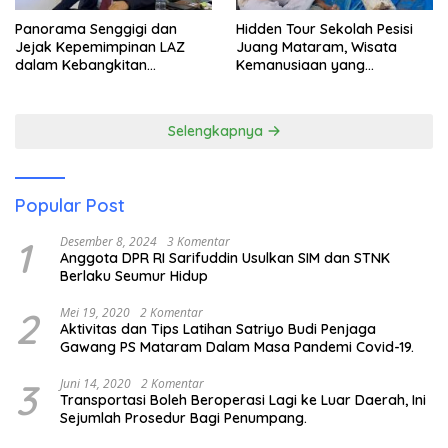
Panorama Senggigi dan
Hidden Tour Sekolah Pesisi
Jejak Kepemimpinan LAZ
Juang Mataram, Wisata
dalam Kebangkitan
Kemanusiaan yang
Pariwisata
Membuka Mata tentang
Pendidikan Anak Pesisir
Selengkapnya
Popular Post
1
Desember 8, 2024
3 Komentar
Anggota DPR RI Sarifuddin Usulkan SIM dan STNK
Berlaku Seumur Hidup
2
Mei 19, 2020
2 Komentar
Aktivitas dan Tips Latihan Satriyo Budi Penjaga
Gawang PS Mataram Dalam Masa Pandemi Covid-19.
3
Juni 14, 2020
2 Komentar
Transportasi Boleh Beroperasi Lagi ke Luar Daerah, Ini
Sejumlah Prosedur Bagi Penumpang.