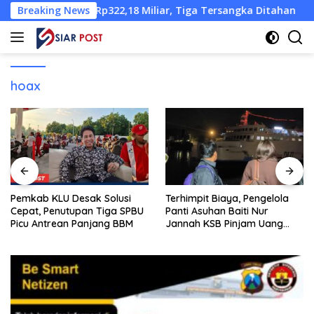
Langsung
rtamina Rp322,18 Miliar, Tiga Tersangka Ditahan
Breaking News
Pemka
ke
konten
hoax
Pemkab KLU Desak Solusi
Terhimpit Biaya, Pengelola
Cepat, Penutupan Tiga SPBU
Panti Asuhan Baiti Nur
Picu Antrean Panjang BBM
Jannah KSB Pinjam Uang
Polisi untuk Menyeberang,
Asesmen Bantuan Tak
Kunjung Tuntas