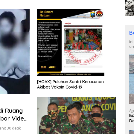
i Berani Ambil
Generasi Emas 2045
di P
an
B
In
an
[HOAX] Puluhan Santri Keracunan
Akibat Vaksin Covid-19
di Ruang
Ag
Ba
bar Video
De
“J
it 30 detik