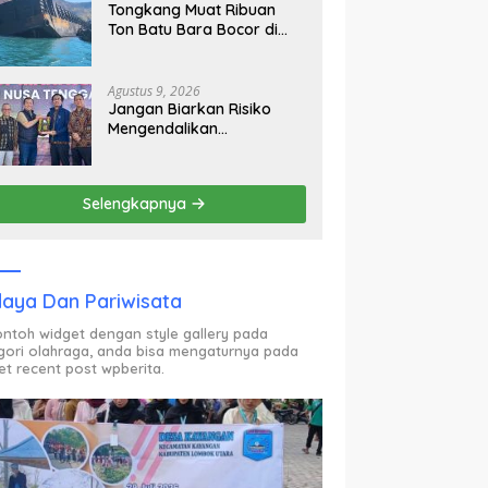
Tongkang Muat Ribuan
Ton Batu Bara Bocor di
Benete, Penanganan Kini
Sampai ke Deputi Gakkum
KLH
Agustus 9, 2026
Jangan Biarkan Risiko
Mengendalikan
Pemerintah, Gubernur
Iqbal Dorong Birokrasi
Berani Ambil Keputusan
Selengkapnya
aya Dan Pariwisata
contoh widget dengan style gallery pada
gori olahraga, anda bisa mengaturnya pada
et recent post wpberita.