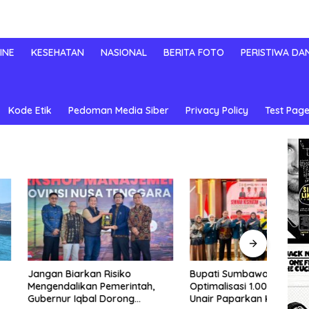
INE
KESEHATAN
NASIONAL
BERITA FOTO
PERISTIWA DA
Kode Etik
Pedoman Media Siber
Privacy Policy
Test Page
iarkan Risiko
Bupati Sumbawa Barat Dorong
Atlet
likan Pemerintah,
Optimalisasi 1.000 HPK, Prof.
Sepih
 Iqbal Dorong
Unair Paparkan Kunci Lahirkan
Dipre