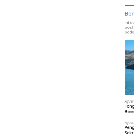
Ber
Ini 
post
pada
Agust
Tong
Bene
Gak
Agust
Peng
Sekr