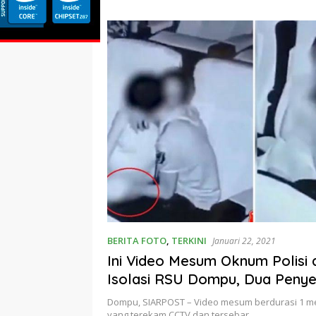
Birokras
 Rusak!”
Deputi Gakkum KLH
Keputus
BERITA FOTO
,
TERKINI
Januari 22, 2021
Ini Video Mesum Oknum Polisi 
Isolasi RSU Dompu, Dua Penye
Diamankan
Dompu, SIARPOST – Video mesum berdurasi 1 men
yang terekam CCTV dan tersebar…