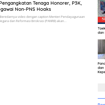
Pengangkatan Tenaga Honorer, P3K,
egawai Non-PNS Hoaks
 Beredarnya video dengan caption Menteri Pendayagunaan
Negara dan Reformasi Birokrasi (PANRB) akan…
Taek
dan
Pan
dan 
Kep
dal
Pari
Pop