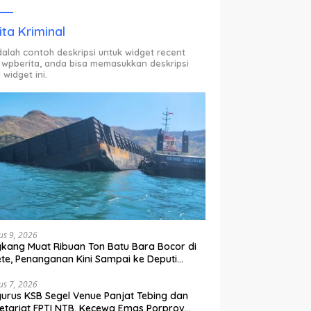
ODP.
ita Kriminal
adalah contoh deskripsi untuk widget recent
 wpberita, anda bisa memasukkan deskripsi
 widget ini.
us 9, 2026
kang Muat Ribuan Ton Batu Bara Bocor di
te, Penanganan Kini Sampai ke Deputi
kum KLH
us 7, 2026
urus KSB Segel Venue Panjat Tebing dan
etariat FPTI NTB, Kecewa Emas Porprov