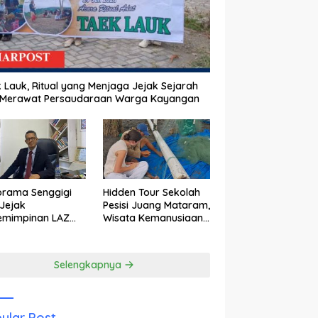
 Lauk, Ritual yang Menjaga Jejak Sejarah
 Merawat Persaudaraan Warga Kayangan
orama Senggigi
Hidden Tour Sekolah
Jejak
Pesisi Juang Mataram,
emimpinan LAZ
Wisata Kemanusiaan
am Kebangkitan
yang Membuka Mata
wisata
tentang Pendidikan
Anak Pesisir
Selengkapnya
ular Post