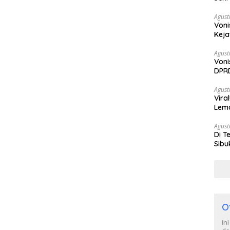
Bera
Agust
Voni
Keja
Agust
Voni
DPRD
Berh
Agust
Vira
Lem
Tan
Agust
Di T
Sibu
Poli
O
In