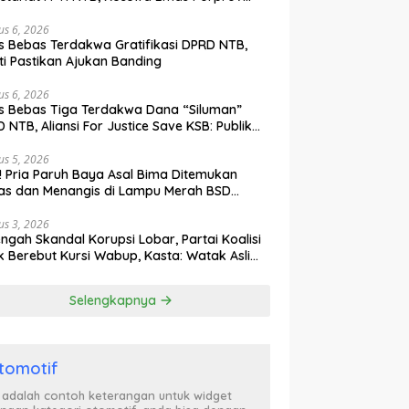
lih Ke Dompu
us 6, 2026
s Bebas Terdakwa Gratifikasi DPRD NTB,
ti Pastikan Ajukan Banding
us 6, 2026
s Bebas Tiga Terdakwa Dana “Siluman”
 NTB, Aliansi For Justice Save KSB: Publik
ak Curiga, Minta MA dan KY Turun Tangan
us 5, 2026
l! Pria Paruh Baya Asal Bima Ditemukan
as dan Menangis di Lampu Merah BSD
gerang
us 3, 2026
engah Skandal Korupsi Lobar, Partai Koalisi
k Berebut Kursi Wabup, Kasta: Watak Asli
tik Kekuasaan Terbongkar!
Selengkapnya
tomotif
i adalah contoh keterangan untuk widget