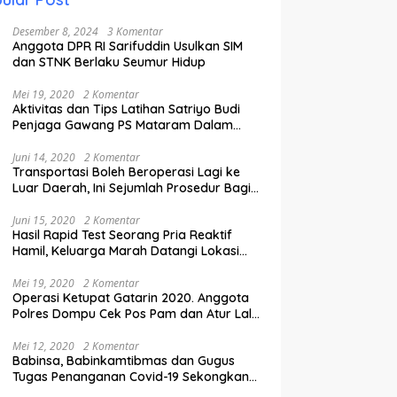
Desember 8, 2024
3 Komentar
Anggota DPR RI Sarifuddin Usulkan SIM
dan STNK Berlaku Seumur Hidup
Mei 19, 2020
2 Komentar
Aktivitas dan Tips Latihan Satriyo Budi
Penjaga Gawang PS Mataram Dalam
Masa Pandemi Covid-19.
Juni 14, 2020
2 Komentar
Transportasi Boleh Beroperasi Lagi ke
Luar Daerah, Ini Sejumlah Prosedur Bagi
Penumpang.
Juni 15, 2020
2 Komentar
Hasil Rapid Test Seorang Pria Reaktif
Hamil, Keluarga Marah Datangi Lokasi
Karantina
Mei 19, 2020
2 Komentar
Operasi Ketupat Gatarin 2020. Anggota
Polres Dompu Cek Pos Pam dan Atur Lalu
Lintas.
Mei 12, 2020
2 Komentar
Babinsa, Babinkamtibmas dan Gugus
Tugas Penanganan Covid-19 Sekongkang
Pasang Stiker di Rumah Warga Berstatus