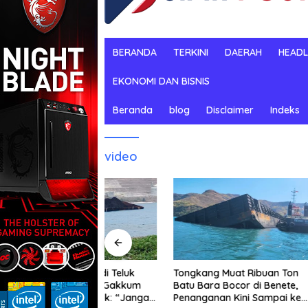
BERANDA
TERKINI
DAERAH
HEADL
EKONOMI DAN BISNIS
Beranda
blog
Disclaimer
Indeks
video
Jangan B
umpah di Teluk
Tongkang Muat Ribuan Ton
Mengenda
I Desak Gakkum
Batu Bara Bocor di Benete,
Gubernur
 Pemasok: “Jangan
Penanganan Kini Sampai ke