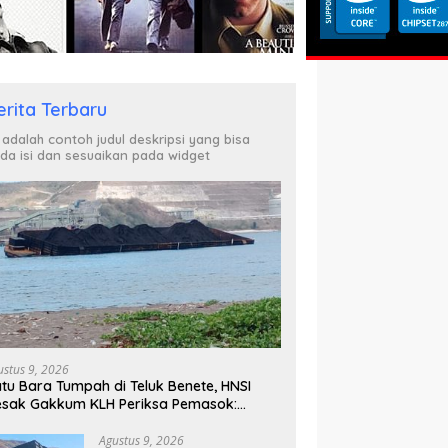
orprov NTB 2026
Utang Rp11 Miliar Belum
L
Dibayar?
erita Terbaru
i adalah contoh judul deskripsi yang bisa
da isi dan sesuaikan pada widget
ustus 9, 2026
tu Bara Tumpah di Teluk Benete, HNSI
sak Gakkum KLH Periksa Pemasok:
angan Tunggu Laut Rusak!”
Agustus 9, 2026