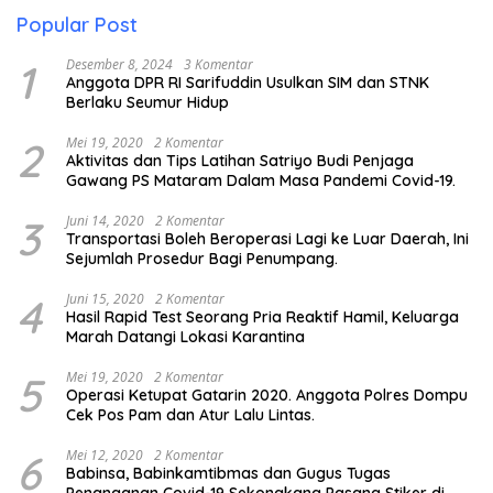
Popular Post
1
Desember 8, 2024
3 Komentar
Anggota DPR RI Sarifuddin Usulkan SIM dan STNK
Berlaku Seumur Hidup
2
Mei 19, 2020
2 Komentar
Aktivitas dan Tips Latihan Satriyo Budi Penjaga
Gawang PS Mataram Dalam Masa Pandemi Covid-19.
3
Juni 14, 2020
2 Komentar
Transportasi Boleh Beroperasi Lagi ke Luar Daerah, Ini
Sejumlah Prosedur Bagi Penumpang.
4
Juni 15, 2020
2 Komentar
Hasil Rapid Test Seorang Pria Reaktif Hamil, Keluarga
Marah Datangi Lokasi Karantina
5
Mei 19, 2020
2 Komentar
Operasi Ketupat Gatarin 2020. Anggota Polres Dompu
Cek Pos Pam dan Atur Lalu Lintas.
6
Mei 12, 2020
2 Komentar
Babinsa, Babinkamtibmas dan Gugus Tugas
Penanganan Covid-19 Sekongkang Pasang Stiker di