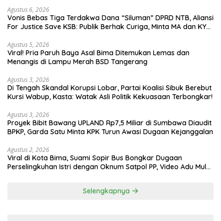
Agustus 6, 2026
Vonis Bebas Tiga Terdakwa Dana “Siluman” DPRD NTB, Aliansi
For Justice Save KSB: Publik Berhak Curiga, Minta MA dan KY
Turun Tangan
Agustus 5, 2026
Viral! Pria Paruh Baya Asal Bima Ditemukan Lemas dan
Menangis di Lampu Merah BSD Tangerang
Agustus 3, 2026
Di Tengah Skandal Korupsi Lobar, Partai Koalisi Sibuk Berebut
Kursi Wabup, Kasta: Watak Asli Politik Kekuasaan Terbongkar!
Agustus 3, 2026
Proyek Bibit Bawang UPLAND Rp7,5 Miliar di Sumbawa Diaudit
BPKP, Garda Satu Minta KPK Turun Awasi Dugaan Kejanggalan
Agustus 2, 2026
Viral di Kota Bima, Suami Sopir Bus Bongkar Dugaan
Perselingkuhan Istri dengan Oknum Satpol PP, Video Adu Mulut
Heboh
Selengkapnya