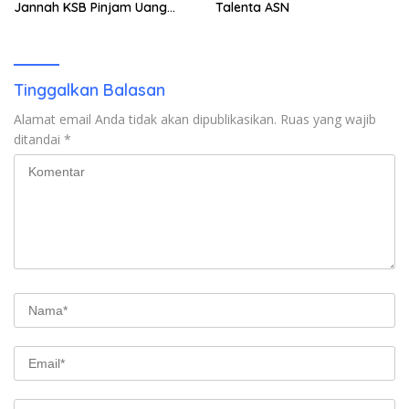
Jannah KSB Pinjam Uang
Talenta ASN
Polisi untuk Menyeberang,
Asesmen Bantuan Tak
Kunjung Tuntas
Tinggalkan Balasan
Alamat email Anda tidak akan dipublikasikan.
Ruas yang wajib
ditandai
*