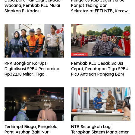
Desa Baru Tak Lagi Sekadar
Pengurus KSB Segel Venue
Wacana, Pemkab KLU Mulai
Panjat Tebing dan
Siapkan Pj Kades
Sekretariat FPTI NTB, Kecewa
Emas Porprov Beralih Ke
Dompu
KPK Bongkar Korupsi
Pemkab KLU Desak Solusi
Digitalisasi SPBU Pertamina
Cepat, Penutupan Tiga SPBU
Rp322,18 Miliar, Tiga
Picu Antrean Panjang BBM
Tersangka Ditahan
Terhimpit Biaya, Pengelola
NTB Selangkah Lagi
Panti Asuhan Baiti Nur
Terapkan Sistem Manajemen