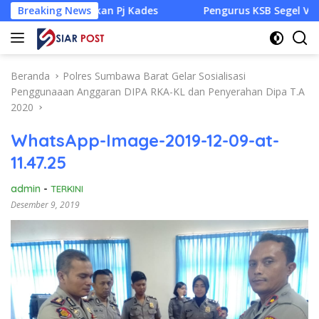
Langsung
Siapkan Pj Kades
Breaking News
Pengurus KSB Segel Venue Panjat Teb
ke
konten
Beranda
Polres Sumbawa Barat Gelar Sosialisasi
Penggunaaan Anggaran DIPA RKA-KL dan Penyerahan Dipa T.A
2020
WhatsApp-Image-2019-12-09-at-
11.47.25
admin
-
TERKINI
Desember 9, 2019