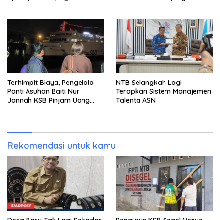
Tersangka Ditahan
Terhimpit Biaya, Pengelola
NTB Selangkah Lagi
Panti Asuhan Baiti Nur
Terapkan Sistem Manajemen
Jannah KSB Pinjam Uang
Talenta ASN
Polisi untuk Menyeberang,
Asesmen Bantuan Tak
Kunjung Tuntas
Rekomendasi untuk kamu