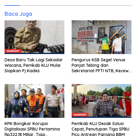
Baca Juga
Desa Baru Tak Lagi Sekadar
Pengurus KSB Segel Venue
Wacana, Pemkab KLU Mulai
Panjat Tebing dan
Siapkan Pj Kades
Sekretariat FPTI NTB, Kecewa
Emas Porprov Beralih Ke
Dompu
KPK Bongkar Korupsi
Pemkab KLU Desak Solusi
Digitalisasi SPBU Pertamina
Cepat, Penutupan Tiga SPBU
Rp322,18 Miliar, Tiga
Picu Antrean Panjang BBM