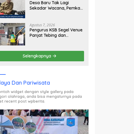
Desa Baru Tak Lagi
Sekadar Wacana, Pemkab
KLU Mulai Siapkan Pj
Kades
Agustus 7, 2026
Pengurus KSB Segel Venue
Panjat Tebing dan
Sekretariat FPTI NTB,
Kecewa Emas Porprov
Beralih Ke Dompu
Selengkapnya
aya Dan Pariwisata
contoh widget dengan style gallery pada
gori olahraga, anda bisa mengaturnya pada
et recent post wpberita.