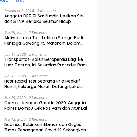
Desember 8, 2024
3 Komentar
Anggota DPR RI Sarifuddin Usulkan SIM
dan STNK Berlaku Seumur Hidup
Mei 19, 2020
2 Komentar
Aktivitas dan Tips Latihan Satriyo Budi
Penjaga Gawang PS Mataram Dalam
Masa Pandemi Covid-19.
Juni 14, 2020
2 Komentar
Transportasi Boleh Beroperasi Lagi ke
Luar Daerah, Ini Sejumlah Prosedur Bagi
Penumpang.
Juni 15, 2020
2 Komentar
Hasil Rapid Test Seorang Pria Reaktif
Hamil, Keluarga Marah Datangi Lokasi
Karantina
Mei 19, 2020
2 Komentar
Operasi Ketupat Gatarin 2020. Anggota
Polres Dompu Cek Pos Pam dan Atur Lalu
Lintas.
Mei 12, 2020
2 Komentar
Babinsa, Babinkamtibmas dan Gugus
Tugas Penanganan Covid-19 Sekongkang
Pasang Stiker di Rumah Warga Berstatus