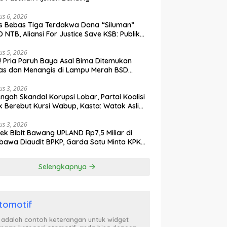
us 6, 2026
s Bebas Tiga Terdakwa Dana “Siluman”
 NTB, Aliansi For Justice Save KSB: Publik
ak Curiga, Minta MA dan KY Turun Tangan
us 5, 2026
l! Pria Paruh Baya Asal Bima Ditemukan
as dan Menangis di Lampu Merah BSD
gerang
us 3, 2026
engah Skandal Korupsi Lobar, Partai Koalisi
k Berebut Kursi Wabup, Kasta: Watak Asli
tik Kekuasaan Terbongkar!
us 3, 2026
ek Bibit Bawang UPLAND Rp7,5 Miliar di
awa Diaudit BPKP, Garda Satu Minta KPK
n Awasi Dugaan Kejanggalan
Selengkapnya
tomotif
i adalah contoh keterangan untuk widget