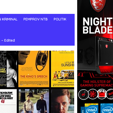
N KRIMINAL
PEMPROV NTB
POLITIK
 – Edited