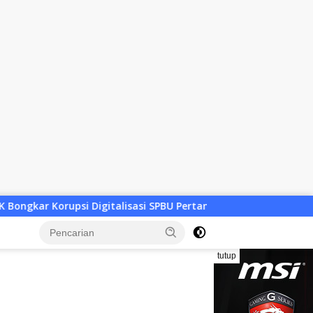
si SPBU Pertamina Rp322,18 Miliar, Tiga Tersangka Ditahan
tutup