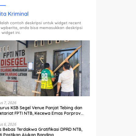
ODP.
ita Kriminal
adalah contoh deskripsi untuk widget recent
 wpberita, anda bisa memasukkan deskripsi
 widget ini.
us 7, 2026
urus KSB Segel Venue Panjat Tebing dan
etariat FPTI NTB, Kecewa Emas Porprov
lih Ke Dompu
us 6, 2026
s Bebas Terdakwa Gratifikasi DPRD NTB,
ti Pastikan Ajukan Banding