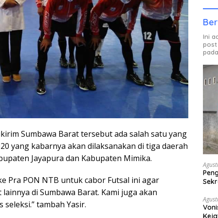
Ber
Ini 
post
pada
dikirim Sumbawa Barat tersebut ada salah satu yang
20 yang kabarnya akan dilaksanakan di tiga daerah
abupaten Jayapura dan Kabupaten Mimika.
Agust
Peng
ke Pra PON NTB untuk cabor Futsal ini agar
Sekr
Bera
t lainnya di Sumbawa Barat. Kami juga akan
Agust
 seleksi.” tambah Yasir.
Voni
Keja