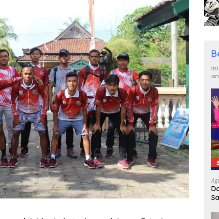
B
In
an
Ag
Da
Sa
R