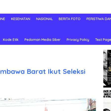
INE
KESEHATAN
NASIONAL
BERITA FOTO
PERISTIWA DA
Kode Etik
Pedoman Media Siber
Privacy Policy
Test Page
umbawa Barat Ikut Seleksi