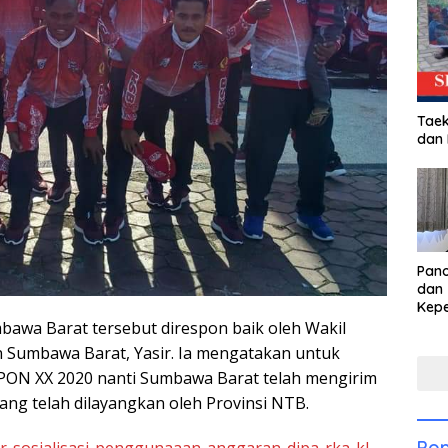
Taek
dan
Pan
dan 
Kep
dal
mbawa Barat tersebut direspon baik oleh Wakil
Pari
 Sumbawa Barat, Yasir. Ia mengatakan untuk
PON XX 2020 nanti Sumbawa Barat telah mengirim
ang telah dilayangkan oleh Provinsi NTB.
Pop