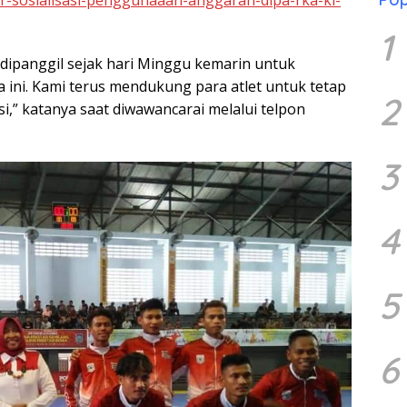
r-sosialisasi-penggunaaan-anggaran-dipa-rka-kl-
1
 dipanggil sejak hari Minggu kemarin untuk
a ini. Kami terus mendukung para atlet untuk tetap
2
,” katanya saat diwawancarai melalui telpon
3
4
5
6