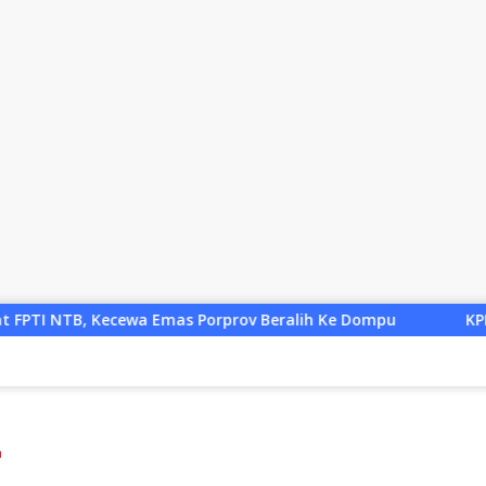
rprov Beralih Ke Dompu
KPK Bongkar Korupsi Digitalisa