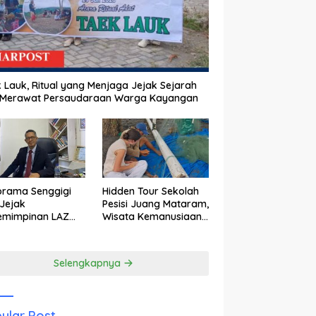
 Lauk, Ritual yang Menjaga Jejak Sejarah
 Merawat Persaudaraan Warga Kayangan
orama Senggigi
Hidden Tour Sekolah
Jejak
Pesisi Juang Mataram,
emimpinan LAZ
Wisata Kemanusiaan
am Kebangkitan
yang Membuka Mata
wisata
tentang Pendidikan
Anak Pesisir
Selengkapnya
ular Post