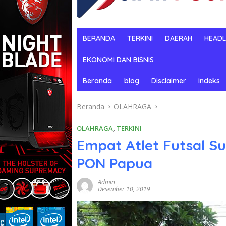
BERANDA
TERKINI
DAERAH
HEADL
EKONOMI DAN BISNIS
Beranda
blog
Disclaimer
Indeks
Beranda
OLAHRAGA
OLAHRAGA
,
TERKINI
Empat Atlet Futsal S
PON Papua
Admin
Desember 10, 2019