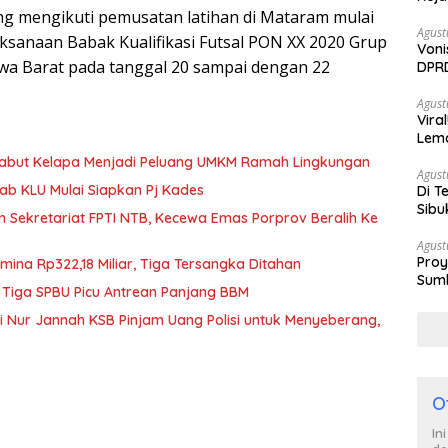
ung mengikuti pemusatan latihan di Mataram mulai
Agust
ksanaan Babak Kualifikasi Futsal PON XX 2020 Grup
Voni
awa Barat pada tanggal 20 sampai dengan 22
DPRD
Berh
Agust
Vira
Lem
Tan
Sabut Kelapa Menjadi Peluang UMKM Ramah Lingkungan
Agust
b KLU Mulai Siapkan Pj Kades
Di T
Sibu
n Sekretariat FPTI NTB, Kecewa Emas Porprov Beralih Ke
Poli
Agust
Proy
mina Rp322,18 Miliar, Tiga Tersangka Ditahan
Sumb
 Tiga SPBU Picu Antrean Panjang BBM
Turu
iti Nur Jannah KSB Pinjam Uang Polisi untuk Menyeberang,
O
In