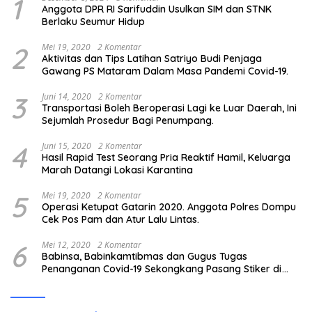
1
Anggota DPR RI Sarifuddin Usulkan SIM dan STNK
Berlaku Seumur Hidup
2
Mei 19, 2020
2 Komentar
Aktivitas dan Tips Latihan Satriyo Budi Penjaga
Gawang PS Mataram Dalam Masa Pandemi Covid-19.
3
Juni 14, 2020
2 Komentar
Transportasi Boleh Beroperasi Lagi ke Luar Daerah, Ini
Sejumlah Prosedur Bagi Penumpang.
4
Juni 15, 2020
2 Komentar
Hasil Rapid Test Seorang Pria Reaktif Hamil, Keluarga
Marah Datangi Lokasi Karantina
5
Mei 19, 2020
2 Komentar
Operasi Ketupat Gatarin 2020. Anggota Polres Dompu
Cek Pos Pam dan Atur Lalu Lintas.
6
Mei 12, 2020
2 Komentar
Babinsa, Babinkamtibmas dan Gugus Tugas
Penanganan Covid-19 Sekongkang Pasang Stiker di
Rumah Warga Berstatus ODP.