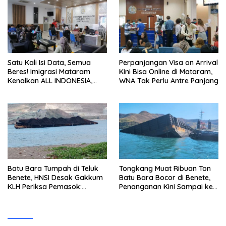
Satu Kali Isi Data, Semua
Perpanjangan Visa on Arrival
Beres! Imigrasi Mataram
Kini Bisa Online di Mataram,
Kenalkan ALL INDONESIA,
WNA Tak Perlu Antre Panjang
Layanan Digital Satu Pintu
untuk Pelancong
Internasional
Batu Bara Tumpah di Teluk
Tongkang Muat Ribuan Ton
Benete, HNSI Desak Gakkum
Batu Bara Bocor di Benete,
KLH Periksa Pemasok:
Penanganan Kini Sampai ke
“Jangan Tunggu Laut
Deputi Gakkum KLH
Rusak!”