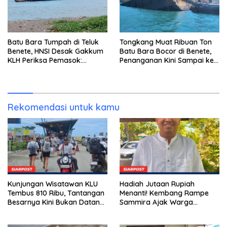
Batu Bara Tumpah di Teluk
Tongkang Muat Ribuan Ton
Benete, HNSI Desak Gakkum
Batu Bara Bocor di Benete,
KLH Periksa Pemasok:
Penanganan Kini Sampai ke
“Jangan Tunggu Laut
Deputi Gakkum KLH
Rusak!”
Rekomendasi untuk kamu
Kunjungan Wisatawan KLU
Hadiah Jutaan Rupiah
Tembus 810 Ribu, Tantangan
Menanti! Kembang Rampe
Besarnya Kini Bukan Datang,
Sammira Ajak Warga
Tapi Bertahan Lebih Lama
Lombok Utara Ikut Lomba
Sastra