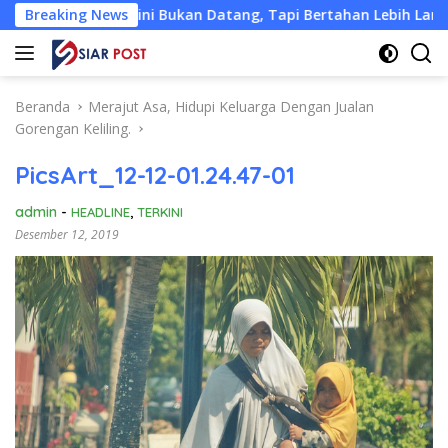
Langsung
 Kini Bukan Datang, Tapi Bertahan Lebih Lama
Breaking News
Hadia
ke
konten
Beranda
Merajut Asa, Hidupi Keluarga Dengan Jualan
Gorengan Keliling.
PicsArt_12-12-01.24.47-01
admin
-
HEADLINE
,
TERKINI
Desember 12, 2019