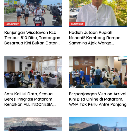
Kunjungan Wisatawan KLU
Hadiah Jutaan Rupiah
Tembus 810 Ribu, Tantangan
Menanti! Kembang Rampe
Besarnya Kini Bukan Datang,
Sammira Ajak Warga
Tapi Bertahan Lebih Lama
Lombok Utara Ikut Lomba
Sastra
Satu Kali Isi Data, Semua
Perpanjangan Visa on Arrival
Beres! Imigrasi Mataram
Kini Bisa Online di Mataram,
Kenalkan ALL INDONESIA,
WNA Tak Perlu Antre Panjang
Layanan Digital Satu Pintu
untuk Pelancong
Internasional