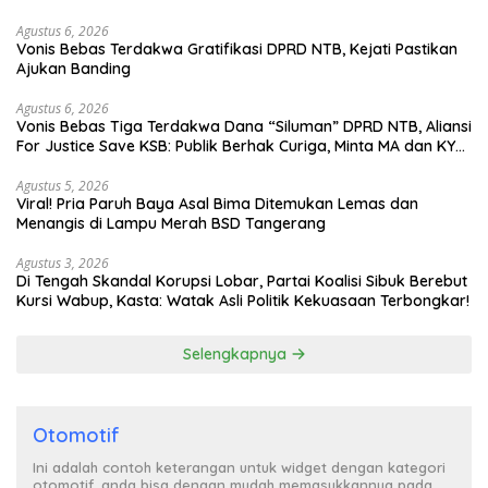
Agustus 6, 2026
Vonis Bebas Terdakwa Gratifikasi DPRD NTB, Kejati Pastikan
Ajukan Banding
Agustus 6, 2026
Vonis Bebas Tiga Terdakwa Dana “Siluman” DPRD NTB, Aliansi
For Justice Save KSB: Publik Berhak Curiga, Minta MA dan KY
Turun Tangan
Agustus 5, 2026
Viral! Pria Paruh Baya Asal Bima Ditemukan Lemas dan
Menangis di Lampu Merah BSD Tangerang
Agustus 3, 2026
Di Tengah Skandal Korupsi Lobar, Partai Koalisi Sibuk Berebut
Kursi Wabup, Kasta: Watak Asli Politik Kekuasaan Terbongkar!
Selengkapnya
Otomotif
Ini adalah contoh keterangan untuk widget dengan kategori
otomotif, anda bisa dengan mudah memasukkannya pada