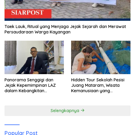
Taek Lauk, Ritual yang Menjaga Jejak Sejarah dan Merawat
Persaudaraan Warga Kayangan
Panorama Senggigi dan
Hidden Tour Sekolah Pesisi
Jejak Kepemimpinan LAZ
Juang Mataram, Wisata
dalam Kebangkitan
Kemanusiaan yang
Pariwisata
Membuka Mata tentang
Pendidikan Anak Pesisir
Selengkapnya
Popular Post