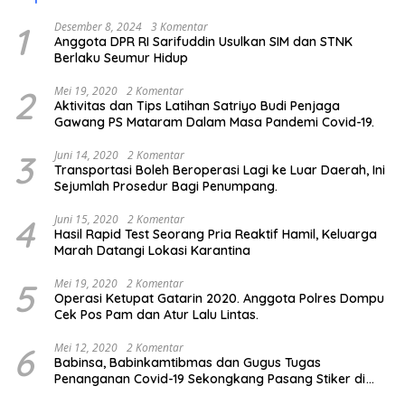
1
Desember 8, 2024
3 Komentar
Anggota DPR RI Sarifuddin Usulkan SIM dan STNK
Berlaku Seumur Hidup
2
Mei 19, 2020
2 Komentar
Aktivitas dan Tips Latihan Satriyo Budi Penjaga
Gawang PS Mataram Dalam Masa Pandemi Covid-19.
3
Juni 14, 2020
2 Komentar
Transportasi Boleh Beroperasi Lagi ke Luar Daerah, Ini
Sejumlah Prosedur Bagi Penumpang.
4
Juni 15, 2020
2 Komentar
Hasil Rapid Test Seorang Pria Reaktif Hamil, Keluarga
Marah Datangi Lokasi Karantina
5
Mei 19, 2020
2 Komentar
Operasi Ketupat Gatarin 2020. Anggota Polres Dompu
Cek Pos Pam dan Atur Lalu Lintas.
6
Mei 12, 2020
2 Komentar
Babinsa, Babinkamtibmas dan Gugus Tugas
Penanganan Covid-19 Sekongkang Pasang Stiker di
Rumah Warga Berstatus ODP.