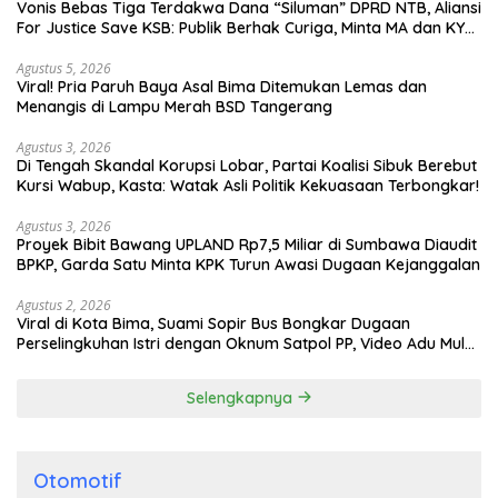
Vonis Bebas Tiga Terdakwa Dana “Siluman” DPRD NTB, Aliansi
For Justice Save KSB: Publik Berhak Curiga, Minta MA dan KY
Turun Tangan
Agustus 5, 2026
Viral! Pria Paruh Baya Asal Bima Ditemukan Lemas dan
Menangis di Lampu Merah BSD Tangerang
Agustus 3, 2026
Di Tengah Skandal Korupsi Lobar, Partai Koalisi Sibuk Berebut
Kursi Wabup, Kasta: Watak Asli Politik Kekuasaan Terbongkar!
Agustus 3, 2026
Proyek Bibit Bawang UPLAND Rp7,5 Miliar di Sumbawa Diaudit
BPKP, Garda Satu Minta KPK Turun Awasi Dugaan Kejanggalan
Agustus 2, 2026
Viral di Kota Bima, Suami Sopir Bus Bongkar Dugaan
Perselingkuhan Istri dengan Oknum Satpol PP, Video Adu Mulut
Heboh
Selengkapnya
Otomotif