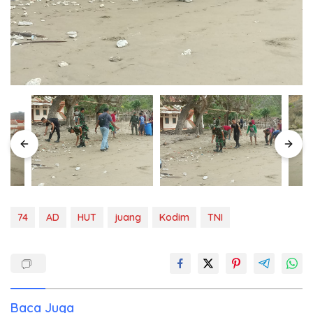
74
AD
HUT
juang
Kodim
TNI
Baca Juga