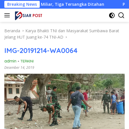
Langsung
322,18 Miliar, Tiga Tersangka Ditahan
Breaking News
Pemkab KLU Desa
ke
konten
Beranda
Karya Bhakti TNI dan Masyarakat Sumbawa Barat
Jelang HUT Juang ke-74 TNI-AD
IMG-20191214-WA0064
admin
-
TERKINI
Desember 14, 2019