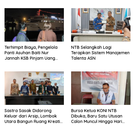
Tersangka Ditahan
Terhimpit Biaya, Pengelola
NTB Selangkah Lagi
Panti Asuhan Baiti Nur
Terapkan Sistem Manajemen
Jannah KSB Pinjam Uang
Talenta ASN
Polisi untuk Menyeberang,
Asesmen Bantuan Tak
Kunjung Tuntas
Sastra Sasak Didorong
Bursa Ketua KONI NTB
Keluar dari Arsip, Lombok
Dibuka, Baru Satu Utusan
Utara Bangun Ruang Kreatif
Calon Muncul Hingga Hari
bagi Generasi Muda
Kedua