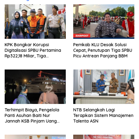
KPK Bongkar Korupsi
Pemkab KLU Desak Solusi
Digitalisasi SPBU Pertamina
Cepat, Penutupan Tiga SPBU
Rp322,18 Miliar, Tiga
Picu Antrean Panjang BBM
Tersangka Ditahan
Terhimpit Biaya, Pengelola
NTB Selangkah Lagi
Panti Asuhan Baiti Nur
Terapkan Sistem Manajemen
Jannah KSB Pinjam Uang
Talenta ASN
Polisi untuk Menyeberang,
Asesmen Bantuan Tak
Kunjung Tuntas