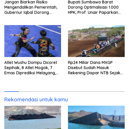
Jangan Biarkan Risiko
Bupati Sumbawa Barat
Mengendalikan Pemerintah,
Dorong Optimalisasi 1.000
Gubernur Iqbal Dorong
HPK, Prof. Unair Paparkan
Birokrasi Berani Ambil
Kunci Lahirkan Generasi
Keputusan
Emas 2045
Atlet Wushu Dompu Dicoret
Rp24 Miliar Dana MXGP
Sepihak, 8 Atlet Mogok, 7
Disebut Sudah Masuk
Emas Diprediksi Melayang,
Rekening Dispar NTB Sejak
Ada Apa di Porprov NTB
2024, Mengapa Utang Rp11
2026
Miliar Belum Dibayar?
Rekomendasi untuk kamu