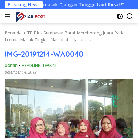
Langsung
a Pemasok: “Jangan Tunggu Laut Rusak!”
Breaking News
Tongkang Mua
ke
konten
Beranda
TP PKK Sumbawa Barat Memborong Juara Pada
Lomba Masak Tingkat Nasional di Jakarta
IMG-20191214-WA0040
admin
-
HEADLINE
,
TERKINI
Desember 14, 2019