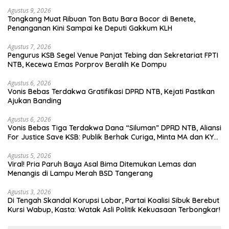
Agustus 9, 2026
Tongkang Muat Ribuan Ton Batu Bara Bocor di Benete,
Penanganan Kini Sampai ke Deputi Gakkum KLH
Agustus 7, 2026
Pengurus KSB Segel Venue Panjat Tebing dan Sekretariat FPTI
NTB, Kecewa Emas Porprov Beralih Ke Dompu
Agustus 6, 2026
Vonis Bebas Terdakwa Gratifikasi DPRD NTB, Kejati Pastikan
Ajukan Banding
Agustus 6, 2026
Vonis Bebas Tiga Terdakwa Dana “Siluman” DPRD NTB, Aliansi
For Justice Save KSB: Publik Berhak Curiga, Minta MA dan KY
Turun Tangan
Agustus 5, 2026
Viral! Pria Paruh Baya Asal Bima Ditemukan Lemas dan
Menangis di Lampu Merah BSD Tangerang
Agustus 3, 2026
Di Tengah Skandal Korupsi Lobar, Partai Koalisi Sibuk Berebut
Kursi Wabup, Kasta: Watak Asli Politik Kekuasaan Terbongkar!