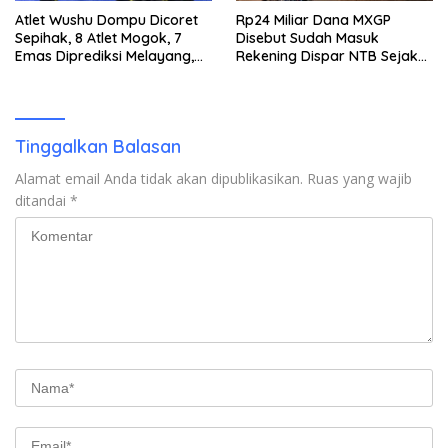
Atlet Wushu Dompu Dicoret
Rp24 Miliar Dana MXGP
Sepihak, 8 Atlet Mogok, 7
Disebut Sudah Masuk
Emas Diprediksi Melayang,
Rekening Dispar NTB Sejak
Ada Apa di Porprov NTB
2024, Mengapa Utang Rp11
2026
Miliar Belum Dibayar?
Tinggalkan Balasan
Alamat email Anda tidak akan dipublikasikan.
Ruas yang wajib
ditandai
*