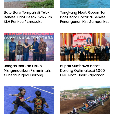
Batu Bara Tumpah di Teluk
Tongkang Muat Ribuan Ton
Benete, HNSI Desak Gakkum
Batu Bara Bocor di Benete,
KLH Periksa Pemasok:
Penanganan Kini Sampai ke
“Jangan Tunggu Laut
Deputi Gakkum KLH
Rusak!”
Jangan Biarkan Risiko
Bupati Sumbawa Barat
Mengendalikan Pemerintah,
Dorong Optimalisasi 1.000
Gubernur Iqbal Dorong
HPK, Prof. Unair Paparkan
Birokrasi Berani Ambil
Kunci Lahirkan Generasi
Keputusan
Emas 2045