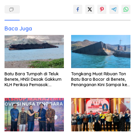
Baca Juga
Batu Bara Tumpah di Teluk
Tongkang Muat Ribuan Ton
Benete, HNSI Desak Gakkum
Batu Bara Bocor di Benete,
KLH Periksa Pemasok:
Penanganan Kini Sampai ke
“Jangan Tunggu Laut
Deputi Gakkum KLH
Rusak!”