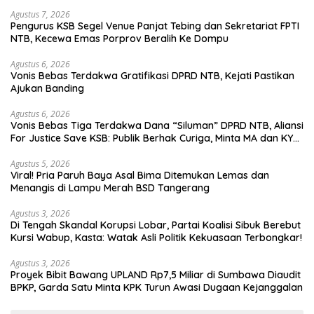
Agustus 7, 2026
Pengurus KSB Segel Venue Panjat Tebing dan Sekretariat FPTI
NTB, Kecewa Emas Porprov Beralih Ke Dompu
Agustus 6, 2026
Vonis Bebas Terdakwa Gratifikasi DPRD NTB, Kejati Pastikan
Ajukan Banding
Agustus 6, 2026
Vonis Bebas Tiga Terdakwa Dana “Siluman” DPRD NTB, Aliansi
For Justice Save KSB: Publik Berhak Curiga, Minta MA dan KY
Turun Tangan
Agustus 5, 2026
Viral! Pria Paruh Baya Asal Bima Ditemukan Lemas dan
Menangis di Lampu Merah BSD Tangerang
Agustus 3, 2026
Di Tengah Skandal Korupsi Lobar, Partai Koalisi Sibuk Berebut
Kursi Wabup, Kasta: Watak Asli Politik Kekuasaan Terbongkar!
Agustus 3, 2026
Proyek Bibit Bawang UPLAND Rp7,5 Miliar di Sumbawa Diaudit
BPKP, Garda Satu Minta KPK Turun Awasi Dugaan Kejanggalan