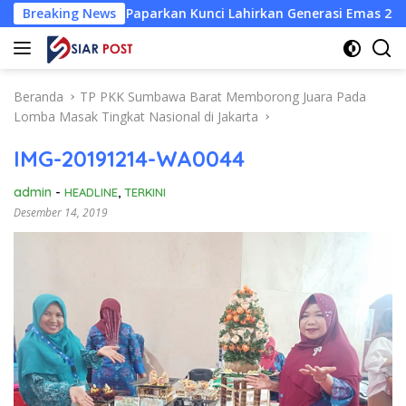
Langsung
nair Paparkan Kunci Lahirkan Generasi Emas 2045
Breaking News
Atlet
ke
konten
Beranda
TP PKK Sumbawa Barat Memborong Juara Pada
Lomba Masak Tingkat Nasional di Jakarta
IMG-20191214-WA0044
admin
-
HEADLINE
,
TERKINI
Desember 14, 2019