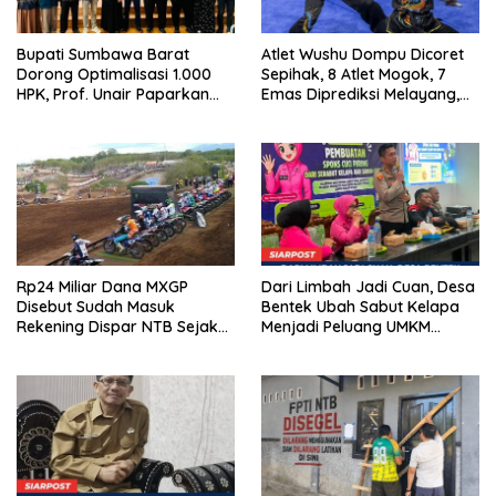
Bupati Sumbawa Barat
Atlet Wushu Dompu Dicoret
Dorong Optimalisasi 1.000
Sepihak, 8 Atlet Mogok, 7
HPK, Prof. Unair Paparkan
Emas Diprediksi Melayang,
Kunci Lahirkan Generasi
Ada Apa di Porprov NTB
Emas 2045
2026
Rp24 Miliar Dana MXGP
Dari Limbah Jadi Cuan, Desa
Disebut Sudah Masuk
Bentek Ubah Sabut Kelapa
Rekening Dispar NTB Sejak
Menjadi Peluang UMKM
2024, Mengapa Utang Rp11
Ramah Lingkungan
Miliar Belum Dibayar?