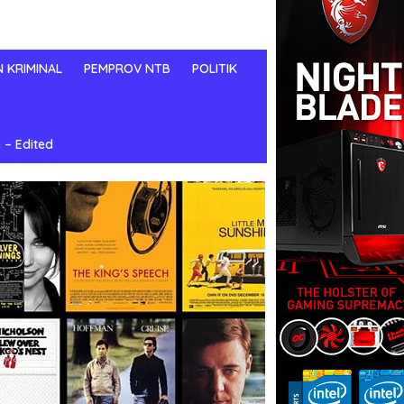
N KRIMINAL
PEMPROV NTB
POLITIK
 – Edited