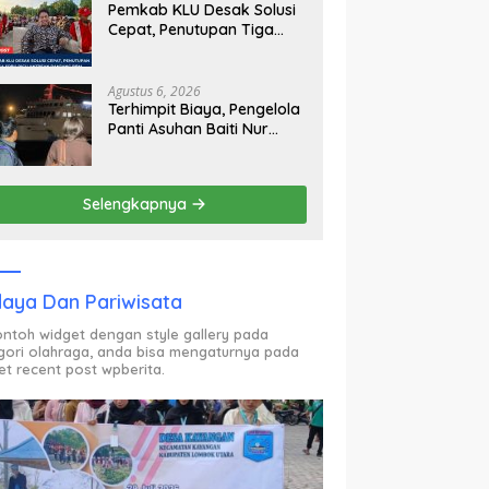
Pemkab KLU Desak Solusi
Cepat, Penutupan Tiga
SPBU Picu Antrean Panjang
BBM
Agustus 6, 2026
Terhimpit Biaya, Pengelola
Panti Asuhan Baiti Nur
Jannah KSB Pinjam Uang
Polisi untuk Menyeberang,
Asesmen Bantuan Tak
Selengkapnya
Kunjung Tuntas
aya Dan Pariwisata
contoh widget dengan style gallery pada
gori olahraga, anda bisa mengaturnya pada
et recent post wpberita.