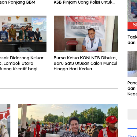
rean Panjang BBM
KSB Pinjam Uang Polisi untuk
Menyeberang, Asesmen
Bantuan Tak Kunjung Tuntas
Taek
dan
asak Didorong Keluar
Bursa Ketua KONI NTB Dibuka,
ip, Lombok Utara
Baru Satu Utusan Calon Muncul
uang Kreatif bagi
Hingga Hari Kedua
i Muda
Pan
dan 
Kep
dal
Pari
Pop