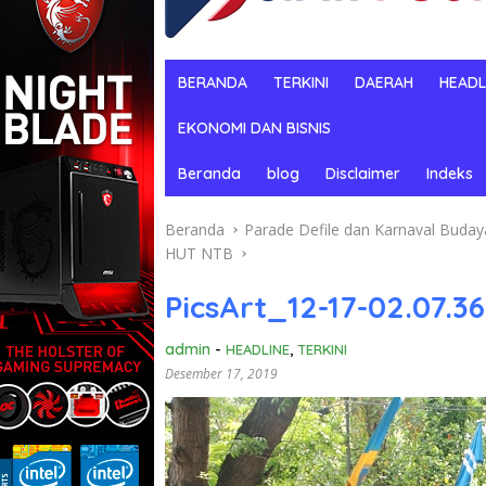
BERANDA
TERKINI
DAERAH
HEADL
EKONOMI DAN BISNIS
Beranda
blog
Disclaimer
Indeks
Beranda
Parade Defile dan Karnaval Buda
HUT NTB
PicsArt_12-17-02.07.36
admin
-
HEADLINE
,
TERKINI
Desember 17, 2019