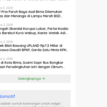
ak Curiga, Minta MA dan KY Turun Tangan
us 5, 2026
l! Pria Paruh Baya Asal Bima Ditemukan
as dan Menangis di Lampu Merah BSD
gerang
us 3, 2026
engah Skandal Korupsi Lobar, Partai Koalisi
k Berebut Kursi Wabup, Kasta: Watak Asli
tik Kekuasaan Terbongkar!
us 3, 2026
ek Bibit Bawang UPLAND Rp7,5 Miliar di
awa Diaudit BPKP, Garda Satu Minta KPK
n Awasi Dugaan Kejanggalan
us 2, 2026
l di Kota Bima, Suami Sopir Bus Bongkar
an Perselingkuhan Istri dengan Oknum
ol PP, Video Adu Mulut Heboh
Selengkapnya
tomotif
i adalah contoh keterangan untuk widget