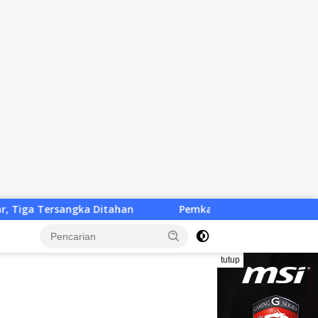
an
Pemkab KLU Desak Solusi Cepat, Penutupan Tiga SP
tutup