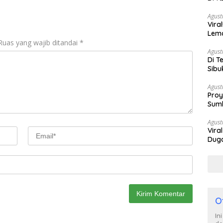
Berh
Agust
Vira
Lem
Ruas yang wajib ditandai
*
Tan
Agust
Di T
Sibu
Poli
Agust
Proy
Sumb
Turu
Agust
Vira
Duga
Satp
O
In