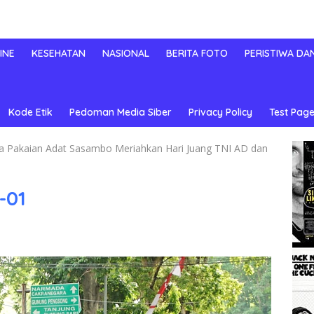
INE
KESEHATAN
NASIONAL
BERITA FOTO
PERISTIWA DA
Kode Etik
Pedoman Media Siber
Privacy Policy
Test Page
ya Pakaian Adat Sasambo Meriahkan Hari Juang TNI AD dan
-01