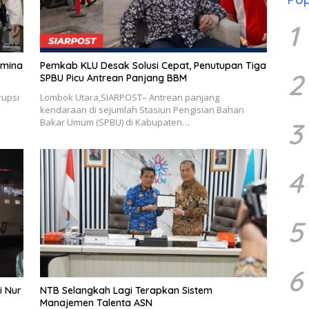
1
amina
Pemkab KLU Desak Solusi Cepat, Penutupan Tiga
2
SPBU Picu Antrean Panjang BBM
rupsi
Lombok Utara,SIARPOST– Antrean panjang
kendaraan di sejumlah Stasiun Pengisian Bahan
Bakar Umum (SPBU) di Kabupaten…
3
4
5
6
i Nur
NTB Selangkah Lagi Terapkan Sistem
Manajemen Talenta ASN