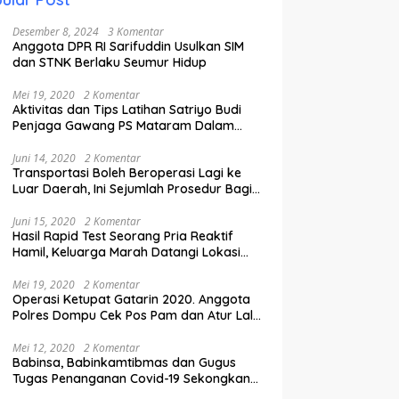
Desember 8, 2024
3 Komentar
Anggota DPR RI Sarifuddin Usulkan SIM
dan STNK Berlaku Seumur Hidup
Mei 19, 2020
2 Komentar
Aktivitas dan Tips Latihan Satriyo Budi
Penjaga Gawang PS Mataram Dalam
Masa Pandemi Covid-19.
Juni 14, 2020
2 Komentar
Transportasi Boleh Beroperasi Lagi ke
Luar Daerah, Ini Sejumlah Prosedur Bagi
Penumpang.
Juni 15, 2020
2 Komentar
Hasil Rapid Test Seorang Pria Reaktif
Hamil, Keluarga Marah Datangi Lokasi
Karantina
Mei 19, 2020
2 Komentar
Operasi Ketupat Gatarin 2020. Anggota
Polres Dompu Cek Pos Pam dan Atur Lalu
Lintas.
Mei 12, 2020
2 Komentar
Babinsa, Babinkamtibmas dan Gugus
Tugas Penanganan Covid-19 Sekongkang
Pasang Stiker di Rumah Warga Berstatus