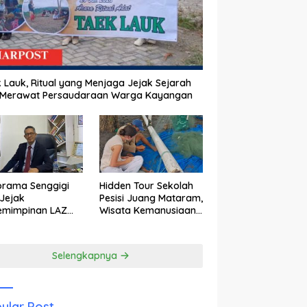
 Lauk, Ritual yang Menjaga Jejak Sejarah
 Merawat Persaudaraan Warga Kayangan
orama Senggigi
Hidden Tour Sekolah
Jejak
Pesisi Juang Mataram,
emimpinan LAZ
Wisata Kemanusiaan
am Kebangkitan
yang Membuka Mata
wisata
tentang Pendidikan
Anak Pesisir
Selengkapnya
ular Post