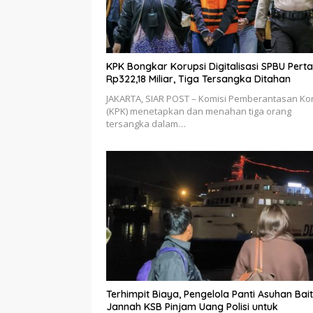
KPK Bongkar Korupsi Digitalisasi SPBU Pert
Rp322,18 Miliar, Tiga Tersangka Ditahan
JAKARTA, SIAR POST – Komisi Pemberantasan Ko
(KPK) menetapkan dan menahan tiga orang
tersangka dalam…
Terhimpit Biaya, Pengelola Panti Asuhan Bait
Jannah KSB Pinjam Uang Polisi untuk