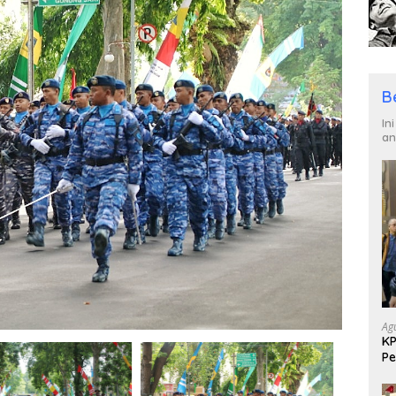
B
In
an
Ag
KP
Pe
Di