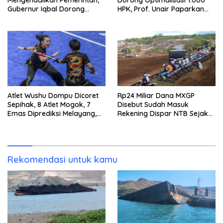
Mengendalikan Pemerintah,
Dorong Optimalisasi 1.000
Gubernur Iqbal Dorong
HPK, Prof. Unair Paparkan
Birokrasi Berani Ambil
Kunci Lahirkan Generasi
Keputusan
Emas 2045
Atlet Wushu Dompu Dicoret
Rp24 Miliar Dana MXGP
Sepihak, 8 Atlet Mogok, 7
Disebut Sudah Masuk
Emas Diprediksi Melayang,
Rekening Dispar NTB Sejak
Ada Apa di Porprov NTB
2024, Mengapa Utang Rp11
2026
Miliar Belum Dibayar?
Rekomendasi untuk kamu