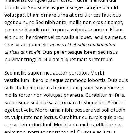
Maecenas congue ipsum tortor, ut fermentum dui
blandit ac.
Sed scelerisque nisi eget augue blandit
volutpat.
Etiam ornare urna at orci ultrices faucibus
eget eu nunc. Sed nibh ante, mollis non eros sit amet,
posuere blandit orci. In porta vulputate auctor. Etiam
elit nunc, hendrerit vel convallis aliquet, iaculis a metus.
Cras vitae quam elit.
In quis elit et nibh condimentum
ultrices at nec elit
. Duis pellentesque lorem sed risus
pulvinar fringilla. Nullam aliquet mattis interdum.
Sed mollis sapien nec auctor porttitor. Morbi
vestibulum libero id neque commodo lobortis. Duis quis
sollicitudin mi, cursus fermentum ipsum. Suspendisse
mollis tortor non volutpat pharetra. Curabitur mi felis,
scelerisque sed massa ac, ornare tristique leo. Aenean
eget est velit. Morbi urna nibh, posuere vel sollicitudin
et, vulputate non lectus. Curabitur eu turpis quis arcu
consectetur tincidunt. Morbi ante metus, efficitur nec
enim non, porttitor porttitor mi. Quisque ac luctus