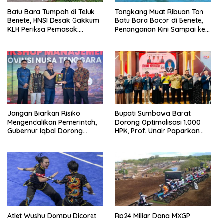
Batu Bara Tumpah di Teluk
Tongkang Muat Ribuan Ton
Benete, HNSI Desak Gakkum
Batu Bara Bocor di Benete,
KLH Periksa Pemasok:
Penanganan Kini Sampai ke
“Jangan Tunggu Laut
Deputi Gakkum KLH
Rusak!”
Jangan Biarkan Risiko
Bupati Sumbawa Barat
Mengendalikan Pemerintah,
Dorong Optimalisasi 1.000
Gubernur Iqbal Dorong
HPK, Prof. Unair Paparkan
Birokrasi Berani Ambil
Kunci Lahirkan Generasi
Keputusan
Emas 2045
Atlet Wushu Dompu Dicoret
Rp24 Miliar Dana MXGP