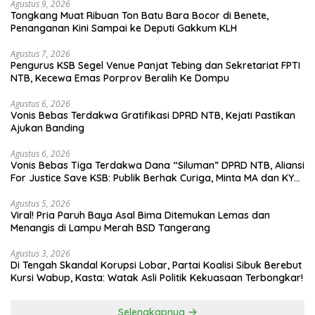
Agustus 9, 2026
Tongkang Muat Ribuan Ton Batu Bara Bocor di Benete,
Penanganan Kini Sampai ke Deputi Gakkum KLH
Agustus 7, 2026
Pengurus KSB Segel Venue Panjat Tebing dan Sekretariat FPTI
NTB, Kecewa Emas Porprov Beralih Ke Dompu
Agustus 6, 2026
Vonis Bebas Terdakwa Gratifikasi DPRD NTB, Kejati Pastikan
Ajukan Banding
Agustus 6, 2026
Vonis Bebas Tiga Terdakwa Dana “Siluman” DPRD NTB, Aliansi
For Justice Save KSB: Publik Berhak Curiga, Minta MA dan KY
Turun Tangan
Agustus 5, 2026
Viral! Pria Paruh Baya Asal Bima Ditemukan Lemas dan
Menangis di Lampu Merah BSD Tangerang
Agustus 3, 2026
Di Tengah Skandal Korupsi Lobar, Partai Koalisi Sibuk Berebut
Kursi Wabup, Kasta: Watak Asli Politik Kekuasaan Terbongkar!
Selengkapnya