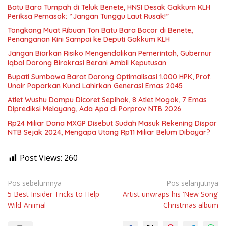
Batu Bara Tumpah di Teluk Benete, HNSI Desak Gakkum KLH
Periksa Pemasok: “Jangan Tunggu Laut Rusak!”
Tongkang Muat Ribuan Ton Batu Bara Bocor di Benete,
Penanganan Kini Sampai ke Deputi Gakkum KLH
Jangan Biarkan Risiko Mengendalikan Pemerintah, Gubernur
Iqbal Dorong Birokrasi Berani Ambil Keputusan
Bupati Sumbawa Barat Dorong Optimalisasi 1.000 HPK, Prof.
Unair Paparkan Kunci Lahirkan Generasi Emas 2045
Atlet Wushu Dompu Dicoret Sepihak, 8 Atlet Mogok, 7 Emas
Diprediksi Melayang, Ada Apa di Porprov NTB 2026
Rp24 Miliar Dana MXGP Disebut Sudah Masuk Rekening Dispar
NTB Sejak 2024, Mengapa Utang Rp11 Miliar Belum Dibayar?
Post Views:
260
Navigasi
Pos sebelumnya
Pos selanjutnya
5 Best Insider Tricks to Help
Artist unwraps his ‘New Song’
pos
Wild-Animal
Christmas album