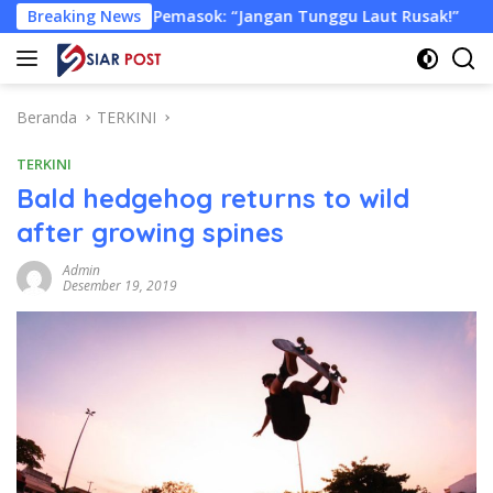
Langsung
 Pemasok: “Jangan Tunggu Laut Rusak!”
Breaking News
Tongkang Muat
ke
konten
Beranda
TERKINI
TERKINI
Bald hedgehog returns to wild
after growing spines
Admin
Desember 19, 2019