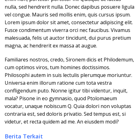
nulla, sed hendrerit nulla. Donec dapibus posuere ligula
vel congue. Mauris sed mollis enim, quis cursus ipsum.
Lorem ipsum dolor sit amet, consectetur adipiscing elit.
Fusce condimentum viverra orci nec faucibus. Vivamus
malesuada, felis ut auctor tincidunt, dui purus pretium
magna, ac hendrerit ex massa at augue.
Familiares nostros, credo, Sironem dicis et Philodemum,
cum optimos viros, tum homines doctissimos.
Philosophi autem in suis lectulis plerumque moriuntur.
Universa enim illorum ratione cum tota vestra
confligendum puto. Nonne igitur tibi videntur, inquit,
mala? Pisone in eo gymnasio, quod Ptolomaeum
vocatur, unaque nobiscum Q. Quia dolori non voluptas
contraria est, sed doloris privatio. Sed tempus est, si
videtur, et recta quidem ad me. An eiusdem modi?
Berita Terkait