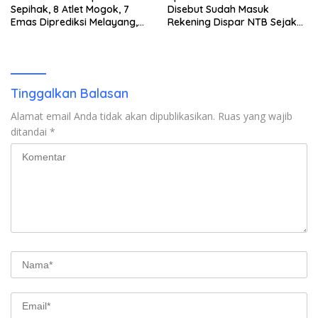
Sepihak, 8 Atlet Mogok, 7
Disebut Sudah Masuk
Emas Diprediksi Melayang,
Rekening Dispar NTB Sejak
Ada Apa di Porprov NTB
2024, Mengapa Utang Rp11
2026
Miliar Belum Dibayar?
Tinggalkan Balasan
Alamat email Anda tidak akan dipublikasikan.
Ruas yang wajib
ditandai
*