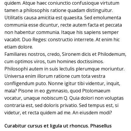
quidem. Atque haec coniunctio confusioque virtutum
tamen a philosophis ratione quadam distinguitur.
Utilitatis causa amicitia est quaesita. Sed emolumenta
communia esse dicuntur, recte autem facta et peccata
non habentur communia. Itaque his sapiens semper
vacabit. Duo Reges: constructio interrete. At enim hic
etiam dolore.
Familiares nostros, credo, Sironem dicis et Philodemum,
cum optimos viros, tum homines doctissimos.
Philosophi autem in suis lectulis plerumque moriuntur.
Universa enim illorum ratione cum tota vestra
confligendum puto. Nonne igitur tibi videntur, inquit,
mala? Pisone in eo gymnasio, quod Ptolomaeum
vocatur, unaque nobiscum Q. Quia dolori non voluptas
contraria est, sed doloris privatio. Sed tempus est, si
videtur, et recta quidem ad me. An eiusdem modi?
Curabitur cursus et ligula ut rhoncus. Phasellus