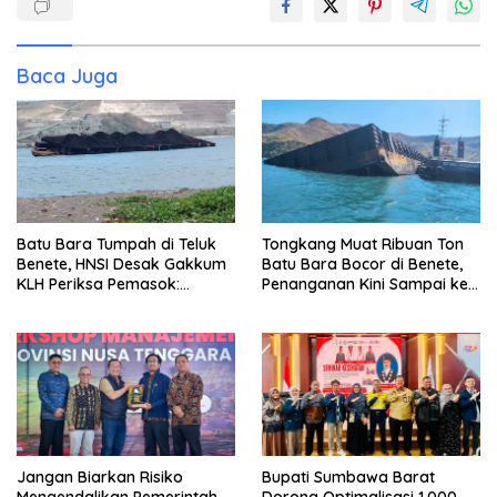
Baca Juga
Batu Bara Tumpah di Teluk
Tongkang Muat Ribuan Ton
Benete, HNSI Desak Gakkum
Batu Bara Bocor di Benete,
KLH Periksa Pemasok:
Penanganan Kini Sampai ke
“Jangan Tunggu Laut
Deputi Gakkum KLH
Rusak!”
Jangan Biarkan Risiko
Bupati Sumbawa Barat