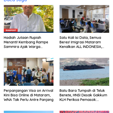
Hadiah Jutaan Rupiah
Satu Kali Isi Data, Semua
Menanti! Kembang Rampe
Beres! Imigrasi Mataram
Sammira Ajak Warga
Kenalkan ALL INDONESIA,
Lombok Utara Ikut Lomba
Layanan Digital Satu Pintu
Sastra
untuk Pelancong
Internasional
Perpanjangan Visa on Arrival
Batu Bara Tumpah di Teluk
Kini Bisa Online di Mataram,
Benete, HNSI Desak Gakkum
WNA Tak Perlu Antre Panjang
KLH Periksa Pemasok:
“Jangan Tunggu Laut
Rusak!”