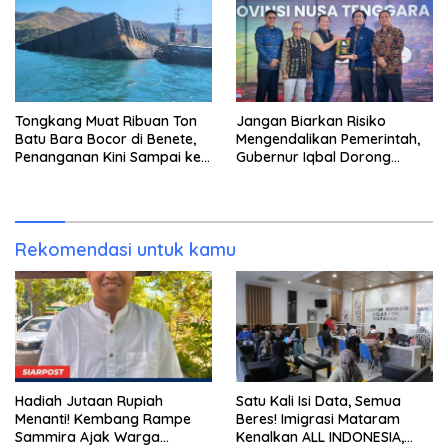
Tongkang Muat Ribuan Ton
Jangan Biarkan Risiko
Batu Bara Bocor di Benete,
Mengendalikan Pemerintah,
Penanganan Kini Sampai ke
Gubernur Iqbal Dorong
Deputi Gakkum KLH
Birokrasi Berani Ambil
Keputusan
Rekomendasi untuk kamu
Hadiah Jutaan Rupiah
Satu Kali Isi Data, Semua
Menanti! Kembang Rampe
Beres! Imigrasi Mataram
Sammira Ajak Warga
Kenalkan ALL INDONESIA,