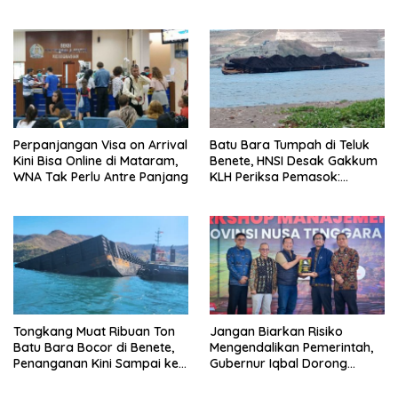
Lombok Utara Ikut Lomba
Layanan Digital Satu Pintu
Sastra
untuk Pelancong
Internasional
Perpanjangan Visa on Arrival
Batu Bara Tumpah di Teluk
Kini Bisa Online di Mataram,
Benete, HNSI Desak Gakkum
WNA Tak Perlu Antre Panjang
KLH Periksa Pemasok:
“Jangan Tunggu Laut
Rusak!”
Tongkang Muat Ribuan Ton
Jangan Biarkan Risiko
Batu Bara Bocor di Benete,
Mengendalikan Pemerintah,
Penanganan Kini Sampai ke
Gubernur Iqbal Dorong
Deputi Gakkum KLH
Birokrasi Berani Ambil
Keputusan