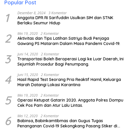
Popular Post
1
Desember 8, 2024
3 Komentar
Anggota DPR RI Sarifuddin Usulkan SIM dan STNK
Berlaku Seumur Hidup
2
Mei 19, 2020
2 Komentar
Aktivitas dan Tips Latihan Satriyo Budi Penjaga
Gawang PS Mataram Dalam Masa Pandemi Covid-19.
3
Juni 14, 2020
2 Komentar
Transportasi Boleh Beroperasi Lagi ke Luar Daerah, Ini
Sejumlah Prosedur Bagi Penumpang.
4
Juni 15, 2020
2 Komentar
Hasil Rapid Test Seorang Pria Reaktif Hamil, Keluarga
Marah Datangi Lokasi Karantina
5
Mei 19, 2020
2 Komentar
Operasi Ketupat Gatarin 2020. Anggota Polres Dompu
Cek Pos Pam dan Atur Lalu Lintas.
6
Mei 12, 2020
2 Komentar
Babinsa, Babinkamtibmas dan Gugus Tugas
Penanganan Covid-19 Sekongkang Pasang Stiker di