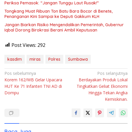
Periksa Pemasok: “Jangan Tunggu Laut Rusak!”
Tongkang Muat Ribuan Ton Batu Bara Bocor di Benete,
Penanganan Kini Sampai ke Deputi Gakkum KLH
Jangan Biarkan Risiko Mengendalikan Pemerintah, Gubernur
Iqbal Dorong Birokrasi Berani Ambil Keputusan
Post Views:
292
kasdim
miras
Polres
Sumbawa
Navigasi
Pos sebelumnya
Pos selanjutnya
Korem 162/WB Gelar Upacara
Berdayakan Produk Lokal
pos
HUT Ke 71 Infanteri TNI AD di
Tingkatkan Geliat Ekonomi
Dompu
Hingga Tekan Angka
Kemiskinan.
Baca Juga