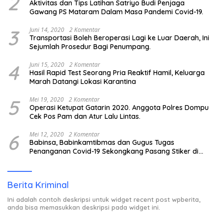
2
Aktivitas dan Tips Latihan Satriyo Budi Penjaga
Gawang PS Mataram Dalam Masa Pandemi Covid-19.
3
Juni 14, 2020
2 Komentar
Transportasi Boleh Beroperasi Lagi ke Luar Daerah, Ini
Sejumlah Prosedur Bagi Penumpang.
4
Juni 15, 2020
2 Komentar
Hasil Rapid Test Seorang Pria Reaktif Hamil, Keluarga
Marah Datangi Lokasi Karantina
5
Mei 19, 2020
2 Komentar
Operasi Ketupat Gatarin 2020. Anggota Polres Dompu
Cek Pos Pam dan Atur Lalu Lintas.
6
Mei 12, 2020
2 Komentar
Babinsa, Babinkamtibmas dan Gugus Tugas
Penanganan Covid-19 Sekongkang Pasang Stiker di
Rumah Warga Berstatus ODP.
Berita Kriminal
Ini adalah contoh deskripsi untuk widget recent post wpberita,
anda bisa memasukkan deskripsi pada widget ini.