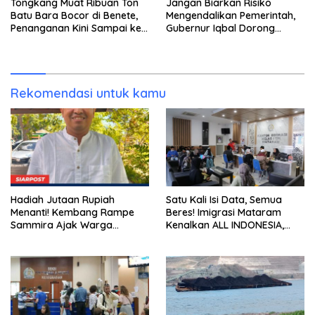
Tongkang Muat Ribuan Ton
Jangan Biarkan Risiko
Batu Bara Bocor di Benete,
Mengendalikan Pemerintah,
Penanganan Kini Sampai ke
Gubernur Iqbal Dorong
Deputi Gakkum KLH
Birokrasi Berani Ambil
Keputusan
Rekomendasi untuk kamu
Hadiah Jutaan Rupiah
Satu Kali Isi Data, Semua
Menanti! Kembang Rampe
Beres! Imigrasi Mataram
Sammira Ajak Warga
Kenalkan ALL INDONESIA,
Lombok Utara Ikut Lomba
Layanan Digital Satu Pintu
Sastra
untuk Pelancong
Internasional