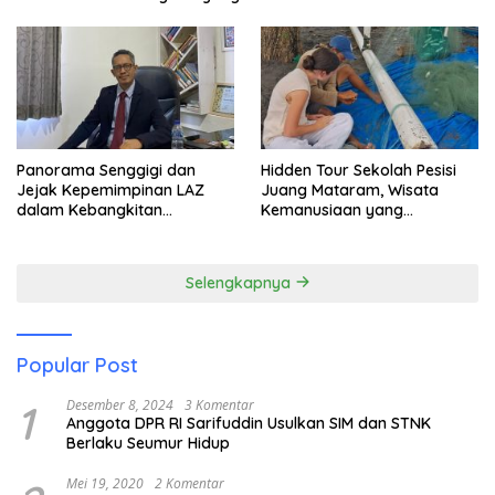
Panorama Senggigi dan
Hidden Tour Sekolah Pesisi
Jejak Kepemimpinan LAZ
Juang Mataram, Wisata
dalam Kebangkitan
Kemanusiaan yang
Pariwisata
Membuka Mata tentang
Pendidikan Anak Pesisir
Selengkapnya
Popular Post
1
Desember 8, 2024
3 Komentar
Anggota DPR RI Sarifuddin Usulkan SIM dan STNK
Berlaku Seumur Hidup
Mei 19, 2020
2 Komentar