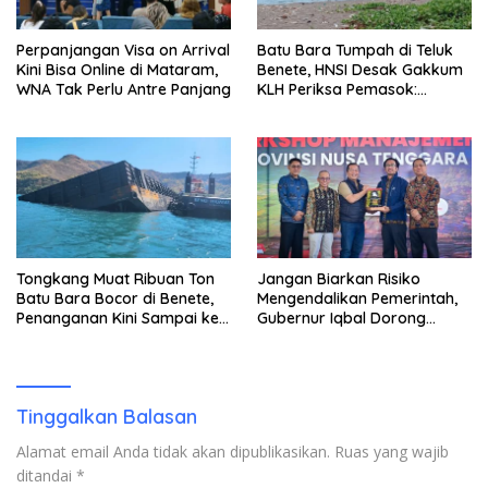
Perpanjangan Visa on Arrival
Batu Bara Tumpah di Teluk
Kini Bisa Online di Mataram,
Benete, HNSI Desak Gakkum
WNA Tak Perlu Antre Panjang
KLH Periksa Pemasok:
“Jangan Tunggu Laut
Rusak!”
Tongkang Muat Ribuan Ton
Jangan Biarkan Risiko
Batu Bara Bocor di Benete,
Mengendalikan Pemerintah,
Penanganan Kini Sampai ke
Gubernur Iqbal Dorong
Deputi Gakkum KLH
Birokrasi Berani Ambil
Keputusan
Tinggalkan Balasan
Alamat email Anda tidak akan dipublikasikan.
Ruas yang wajib
ditandai
*