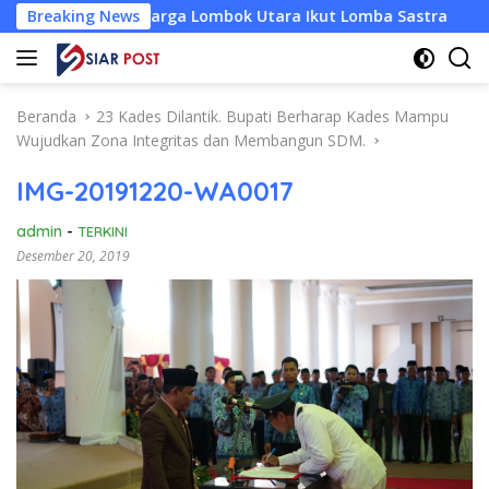
Langsung
k Warga Lombok Utara Ikut Lomba Sastra
Breaking News
Satu Kali I
ke
konten
Beranda
23 Kades Dilantik. Bupati Berharap Kades Mampu
Wujudkan Zona Integritas dan Membangun SDM.
IMG-20191220-WA0017
admin
-
TERKINI
Desember 20, 2019