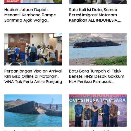
Hadiah Jutaan Rupiah
Satu Kali Isi Data, Semua
Menanti! Kembang Rampe
Beres! Imigrasi Mataram
Sammira Ajak Warga
Kenalkan ALL INDONESIA,
Lombok Utara Ikut Lomba
Layanan Digital Satu Pintu
Sastra
untuk Pelancong
Internasional
Perpanjangan Visa on Arrival
Batu Bara Tumpah di Teluk
Kini Bisa Online di Mataram,
Benete, HNSI Desak Gakkum
WNA Tak Perlu Antre Panjang
KLH Periksa Pemasok:
“Jangan Tunggu Laut
Rusak!”