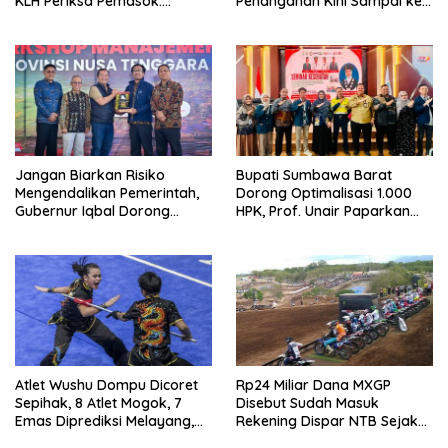
KLH Periksa Pemasok:
Penanganan Kini Sampai ke
“Jangan Tunggu Laut
Deputi Gakkum KLH
Rusak!”
Jangan Biarkan Risiko
Bupati Sumbawa Barat
Mengendalikan Pemerintah,
Dorong Optimalisasi 1.000
Gubernur Iqbal Dorong
HPK, Prof. Unair Paparkan
Birokrasi Berani Ambil
Kunci Lahirkan Generasi
Keputusan
Emas 2045
Atlet Wushu Dompu Dicoret
Rp24 Miliar Dana MXGP
Sepihak, 8 Atlet Mogok, 7
Disebut Sudah Masuk
Emas Diprediksi Melayang,
Rekening Dispar NTB Sejak
Ada Apa di Porprov NTB
2024, Mengapa Utang Rp11