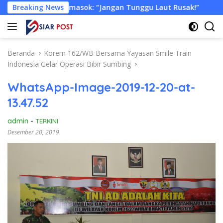
Langsung
a Pemasok: “Jangan Tunggu Laut Rusak!”
Breaking News
Tongkang Mua
ke
konten
Beranda
Korem 162/WB Bersama Yayasan Smile Train
Indonesia Gelar Operasi Bibir Sumbing
WhatsApp-Image-2019-12-20-at-
13.47.52
admin
-
TERKINI
Desember 20, 2019