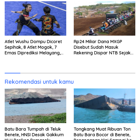
Atlet Wushu Dompu Dicoret
Rp24 Miliar Dana MXGP
Sepihak, 8 Atlet Mogok, 7
Disebut Sudah Masuk
Emas Diprediksi Melayang,
Rekening Dispar NTB Sejak
Ada Apa di Porprov NTB
2024, Mengapa Utang Rp11
2026
Miliar Belum Dibayar?
Rekomendasi untuk kamu
Batu Bara Tumpah di Teluk
Tongkang Muat Ribuan Ton
Benete, HNSI Desak Gakkum
Batu Bara Bocor di Benete,