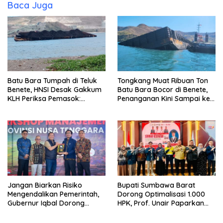
Baca Juga
Batu Bara Tumpah di Teluk
Tongkang Muat Ribuan Ton
Benete, HNSI Desak Gakkum
Batu Bara Bocor di Benete,
KLH Periksa Pemasok:
Penanganan Kini Sampai ke
“Jangan Tunggu Laut
Deputi Gakkum KLH
Rusak!”
Jangan Biarkan Risiko
Bupati Sumbawa Barat
Mengendalikan Pemerintah,
Dorong Optimalisasi 1.000
Gubernur Iqbal Dorong
HPK, Prof. Unair Paparkan
Birokrasi Berani Ambil
Kunci Lahirkan Generasi
Keputusan
Emas 2045