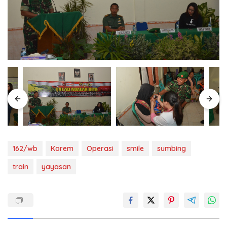
162/wb
Korem
Operasi
smile
sumbing
train
yayasan