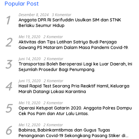
Popular Post
1
Desember 8, 2024
3 Komentar
Anggota DPR RI Sarifuddin Usulkan SIM dan STNK
Berlaku Seumur Hidup
2
Mei 19, 2020
2 Komentar
Aktivitas dan Tips Latihan Satriyo Budi Penjaga
Gawang PS Mataram Dalam Masa Pandemi Covid-19.
3
Juni 14, 2020
2 Komentar
Transportasi Boleh Beroperasi Lagi ke Luar Daerah, Ini
Sejumlah Prosedur Bagi Penumpang.
4
Juni 15, 2020
2 Komentar
Hasil Rapid Test Seorang Pria Reaktif Hamil, Keluarga
Marah Datangi Lokasi Karantina
5
Mei 19, 2020
2 Komentar
Operasi Ketupat Gatarin 2020. Anggota Polres Dompu
Cek Pos Pam dan Atur Lalu Lintas.
6
Mei 12, 2020
2 Komentar
Babinsa, Babinkamtibmas dan Gugus Tugas
Penanganan Covid-19 Sekongkang Pasang Stiker di