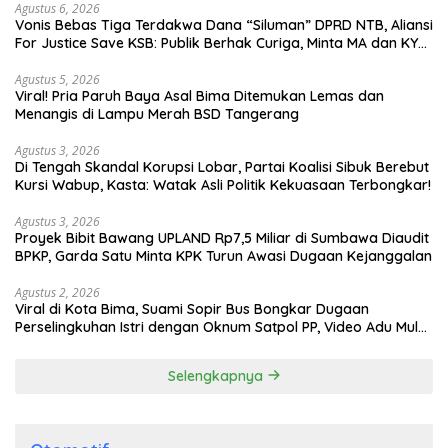
Agustus 6, 2026
Vonis Bebas Tiga Terdakwa Dana “Siluman” DPRD NTB, Aliansi
For Justice Save KSB: Publik Berhak Curiga, Minta MA dan KY
Turun Tangan
Agustus 5, 2026
Viral! Pria Paruh Baya Asal Bima Ditemukan Lemas dan
Menangis di Lampu Merah BSD Tangerang
Agustus 3, 2026
Di Tengah Skandal Korupsi Lobar, Partai Koalisi Sibuk Berebut
Kursi Wabup, Kasta: Watak Asli Politik Kekuasaan Terbongkar!
Agustus 3, 2026
Proyek Bibit Bawang UPLAND Rp7,5 Miliar di Sumbawa Diaudit
BPKP, Garda Satu Minta KPK Turun Awasi Dugaan Kejanggalan
Agustus 2, 2026
Viral di Kota Bima, Suami Sopir Bus Bongkar Dugaan
Perselingkuhan Istri dengan Oknum Satpol PP, Video Adu Mulut
Heboh
Selengkapnya