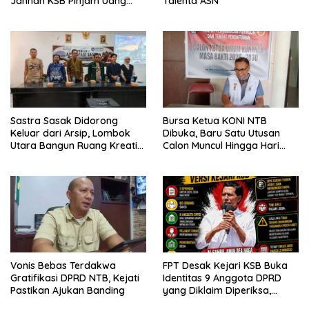
Jannah KSB Pinjam Uang
Talenta ASN
Polisi untuk Menyeberang,
Asesmen Bantuan Tak
Kunjung Tuntas
Sastra Sasak Didorong
Bursa Ketua KONI NTB
Keluar dari Arsip, Lombok
Dibuka, Baru Satu Utusan
Utara Bangun Ruang Kreatif
Calon Muncul Hingga Hari
bagi Generasi Muda
Kedua
Vonis Bebas Terdakwa
FPT Desak Kejari KSB Buka
Gratifikasi DPRD NTB, Kejati
Identitas 9 Anggota DPRD
Pastikan Ajukan Banding
yang Diklaim Diperiksa,
Kasus Combine Tak Kunjung