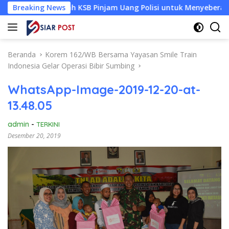
Langsung
ur Jannah KSB Pinjam Uang Polisi untuk Menyeberang, Asesmen 
Breaking News
ke
konten
Beranda
Korem 162/WB Bersama Yayasan Smile Train
Indonesia Gelar Operasi Bibir Sumbing
WhatsApp-Image-2019-12-20-at-
13.48.05
admin
-
TERKINI
Desember 20, 2019