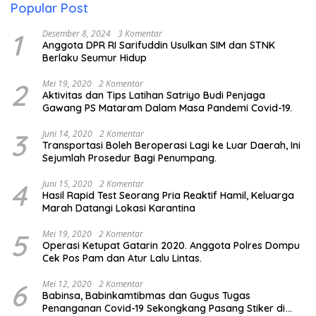
Popular Post
1
Desember 8, 2024
3 Komentar
Anggota DPR RI Sarifuddin Usulkan SIM dan STNK
Berlaku Seumur Hidup
2
Mei 19, 2020
2 Komentar
Aktivitas dan Tips Latihan Satriyo Budi Penjaga
Gawang PS Mataram Dalam Masa Pandemi Covid-19.
3
Juni 14, 2020
2 Komentar
Transportasi Boleh Beroperasi Lagi ke Luar Daerah, Ini
Sejumlah Prosedur Bagi Penumpang.
4
Juni 15, 2020
2 Komentar
Hasil Rapid Test Seorang Pria Reaktif Hamil, Keluarga
Marah Datangi Lokasi Karantina
5
Mei 19, 2020
2 Komentar
Operasi Ketupat Gatarin 2020. Anggota Polres Dompu
Cek Pos Pam dan Atur Lalu Lintas.
6
Mei 12, 2020
2 Komentar
Babinsa, Babinkamtibmas dan Gugus Tugas
Penanganan Covid-19 Sekongkang Pasang Stiker di