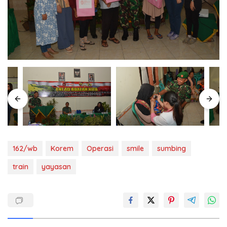
162/wb
Korem
Operasi
smile
sumbing
train
yayasan