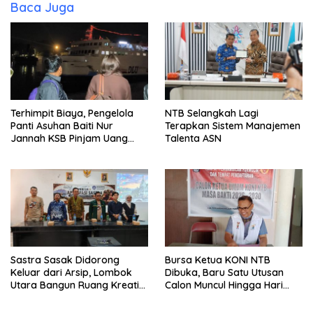
Baca Juga
Terhimpit Biaya, Pengelola
NTB Selangkah Lagi
Panti Asuhan Baiti Nur
Terapkan Sistem Manajemen
Jannah KSB Pinjam Uang
Talenta ASN
Polisi untuk Menyeberang,
Asesmen Bantuan Tak
Kunjung Tuntas
Sastra Sasak Didorong
Bursa Ketua KONI NTB
Keluar dari Arsip, Lombok
Dibuka, Baru Satu Utusan
Utara Bangun Ruang Kreatif
Calon Muncul Hingga Hari
bagi Generasi Muda
Kedua