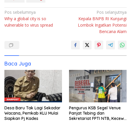
Navigasi
Pos sebelumnya
Pos selanjutnya
Why a global city is so
Kepala BNPB RI Kunjungi
pos
vulnerable to virus spread
Lombok Ingatkan Potensi
Bencana Alam
Baca Juga
Desa Baru Tak Lagi Sekadar
Pengurus KSB Segel Venue
Wacana, Pemkab KLU Mulai
Panjat Tebing dan
Siapkan Pj Kades
Sekretariat FPTI NTB, Kecewa
Emas Porprov Beralih Ke
Dompu