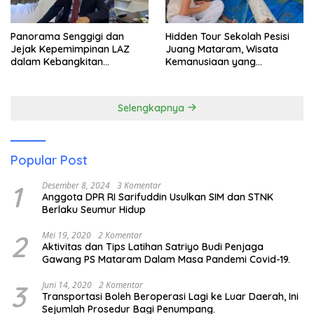
Panorama Senggigi dan
Hidden Tour Sekolah Pesisi
Jejak Kepemimpinan LAZ
Juang Mataram, Wisata
dalam Kebangkitan
Kemanusiaan yang
Pariwisata
Membuka Mata tentang
Pendidikan Anak Pesisir
Selengkapnya
Popular Post
1
Desember 8, 2024
3 Komentar
Anggota DPR RI Sarifuddin Usulkan SIM dan STNK
Berlaku Seumur Hidup
2
Mei 19, 2020
2 Komentar
Aktivitas dan Tips Latihan Satriyo Budi Penjaga
Gawang PS Mataram Dalam Masa Pandemi Covid-19.
3
Juni 14, 2020
2 Komentar
Transportasi Boleh Beroperasi Lagi ke Luar Daerah, Ini
Sejumlah Prosedur Bagi Penumpang.