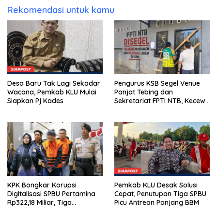
Rekomendasi untuk kamu
Desa Baru Tak Lagi Sekadar
Pengurus KSB Segel Venue
Wacana, Pemkab KLU Mulai
Panjat Tebing dan
Siapkan Pj Kades
Sekretariat FPTI NTB, Kecewa
Emas Porprov Beralih Ke
Dompu
KPK Bongkar Korupsi
Pemkab KLU Desak Solusi
Digitalisasi SPBU Pertamina
Cepat, Penutupan Tiga SPBU
Rp322,18 Miliar, Tiga
Picu Antrean Panjang BBM
Tersangka Ditahan