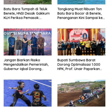
Batu Bara Tumpah di Teluk
Tongkang Muat Ribuan Ton
Benete, HNSI Desak Gakkum
Batu Bara Bocor di Benete,
KLH Periksa Pemasok:
Penanganan Kini Sampai ke
“Jangan Tunggu Laut
Deputi Gakkum KLH
Rusak!”
Jangan Biarkan Risiko
Bupati Sumbawa Barat
Mengendalikan Pemerintah,
Dorong Optimalisasi 1.000
Gubernur Iqbal Dorong
HPK, Prof. Unair Paparkan
Birokrasi Berani Ambil
Kunci Lahirkan Generasi
Keputusan
Emas 2045