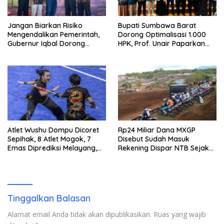
Jangan Biarkan Risiko
Bupati Sumbawa Barat
Mengendalikan Pemerintah,
Dorong Optimalisasi 1.000
Gubernur Iqbal Dorong
HPK, Prof. Unair Paparkan
Birokrasi Berani Ambil
Kunci Lahirkan Generasi
Keputusan
Emas 2045
Atlet Wushu Dompu Dicoret
Rp24 Miliar Dana MXGP
Sepihak, 8 Atlet Mogok, 7
Disebut Sudah Masuk
Emas Diprediksi Melayang,
Rekening Dispar NTB Sejak
Ada Apa di Porprov NTB
2024, Mengapa Utang Rp11
2026
Miliar Belum Dibayar?
Tinggalkan Balasan
Alamat email Anda tidak akan dipublikasikan.
Ruas yang wajib