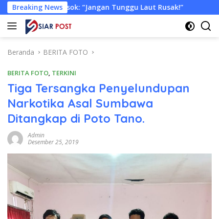
Langsung
“Jangan Tunggu Laut Rusak!”
Breaking News
Tongkang Muat Ribuan To
ke
konten
Beranda
BERITA FOTO
BERITA FOTO
,
TERKINI
Tiga Tersangka Penyelundupan
Narkotika Asal Sumbawa
Ditangkap di Poto Tano.
Admin
Desember 25, 2019