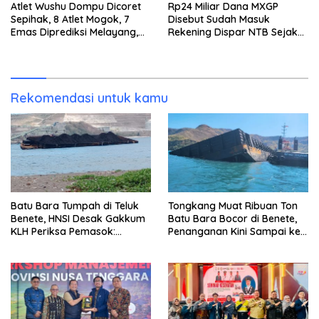
Atlet Wushu Dompu Dicoret
Rp24 Miliar Dana MXGP
Sepihak, 8 Atlet Mogok, 7
Disebut Sudah Masuk
Emas Diprediksi Melayang,
Rekening Dispar NTB Sejak
Ada Apa di Porprov NTB
2024, Mengapa Utang Rp11
2026
Miliar Belum Dibayar?
Rekomendasi untuk kamu
Batu Bara Tumpah di Teluk
Tongkang Muat Ribuan Ton
Benete, HNSI Desak Gakkum
Batu Bara Bocor di Benete,
KLH Periksa Pemasok:
Penanganan Kini Sampai ke
“Jangan Tunggu Laut
Deputi Gakkum KLH
Rusak!”