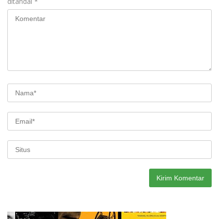
ditandai
*