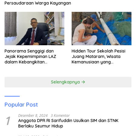
Persaudaraan Warga Kayangan
Panorama Senggigi dan
Hidden Tour Sekolah Pesisi
Jejak Kepemimpinan LAZ
Juang Mataram, Wisata
dalam Kebangkitan
Kemanusiaan yang
Pariwisata
Membuka Mata tentang
Pendidikan Anak Pesisir
Selengkapnya
Popular Post
1
Desember 8, 2024
3 Komentar
Anggota DPR RI Sarifuddin Usulkan SIM dan STNK
Berlaku Seumur Hidup