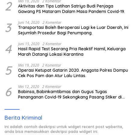
2
Mei 19, 2020
2 Komentar
Aktivitas dan Tips Latihan Satriyo Budi Penjaga
Gawang PS Mataram Dalam Masa Pandemi Covid-19.
3
Juni 14, 2020
2 Komentar
Transportasi Boleh Beroperasi Lagi ke Luar Daerah, Ini
Sejumlah Prosedur Bagi Penumpang.
4
Juni 15, 2020
2 Komentar
Hasil Rapid Test Seorang Pria Reaktif Hamil, Keluarga
Marah Datangi Lokasi Karantina
5
Mei 19, 2020
2 Komentar
Operasi Ketupat Gatarin 2020. Anggota Polres Dompu
Cek Pos Pam dan Atur Lalu Lintas.
6
Mei 12, 2020
2 Komentar
Babinsa, Babinkamtibmas dan Gugus Tugas
Penanganan Covid-19 Sekongkang Pasang Stiker di
Rumah Warga Berstatus ODP.
Berita Kriminal
Ini adalah contoh deskripsi untuk widget recent post wpberita,
anda bisa memasukkan deskripsi pada widget ini.