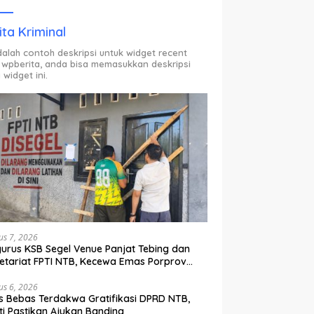
ODP.
ita Kriminal
adalah contoh deskripsi untuk widget recent
 wpberita, anda bisa memasukkan deskripsi
 widget ini.
us 7, 2026
urus KSB Segel Venue Panjat Tebing dan
etariat FPTI NTB, Kecewa Emas Porprov
lih Ke Dompu
us 6, 2026
s Bebas Terdakwa Gratifikasi DPRD NTB,
ti Pastikan Ajukan Banding