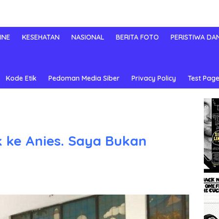
INE
KESEHATAN
NASIONAL
BERITA FOTO
PERISTIWA DA
Kode Etik
Pedoman Media Siber
Privacy Policy
Test Page
 ke Anies. Saya Bukan