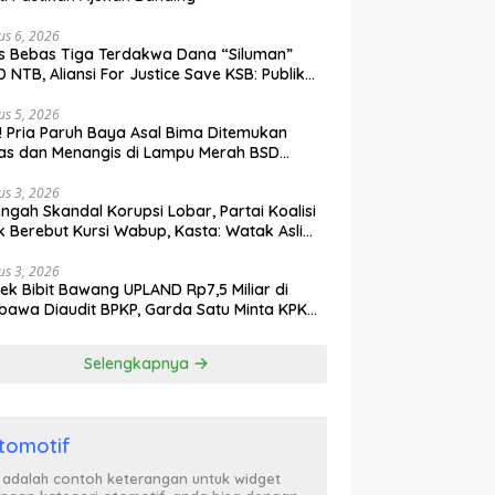
us 6, 2026
s Bebas Tiga Terdakwa Dana “Siluman”
 NTB, Aliansi For Justice Save KSB: Publik
ak Curiga, Minta MA dan KY Turun Tangan
us 5, 2026
l! Pria Paruh Baya Asal Bima Ditemukan
as dan Menangis di Lampu Merah BSD
gerang
us 3, 2026
engah Skandal Korupsi Lobar, Partai Koalisi
k Berebut Kursi Wabup, Kasta: Watak Asli
tik Kekuasaan Terbongkar!
us 3, 2026
ek Bibit Bawang UPLAND Rp7,5 Miliar di
awa Diaudit BPKP, Garda Satu Minta KPK
n Awasi Dugaan Kejanggalan
Selengkapnya
tomotif
i adalah contoh keterangan untuk widget