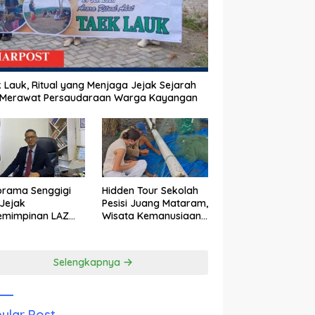
 Lauk, Ritual yang Menjaga Jejak Sejarah
 Merawat Persaudaraan Warga Kayangan
orama Senggigi
Hidden Tour Sekolah
Jejak
Pesisi Juang Mataram,
emimpinan LAZ
Wisata Kemanusiaan
am Kebangkitan
yang Membuka Mata
wisata
tentang Pendidikan
Anak Pesisir
Selengkapnya
ular Post