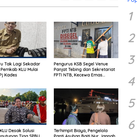
1
2
3
u Tak Lagi Sekadar
Pengurus KSB Segel Venue
 Pemkab KLU Mulai
Panjat Tebing dan Sekretariat
Pj Kades
FPTI NTB, Kecewa Emas
4
Porprov Beralih Ke Dompu
5
6
LU Desak Solusi
Terhimpit Biaya, Pengelola
enutupan Tiga SPBU
Panti Asuhan Baiti Nur Jannah