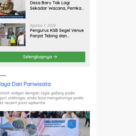
Desa Baru Tak Lagi
Sekadar Wacana, Pemkab
KLU Mulai Siapkan Pj
Kades
Agustus 7, 2026
Pengurus KSB Segel Venue
Panjat Tebing dan
Sekretariat FPTI NTB,
Kecewa Emas Porprov
Beralih Ke Dompu
Selengkapnya
aya Dan Pariwisata
contoh widget dengan style gallery pada
gori olahraga, anda bisa mengaturnya pada
et recent post wpberita.