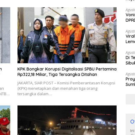
Agust
Voni
DPRD
Berh
Agust
Vira
Lem
Tan
Agust
Di T
Sibu
Poli
n
KPK Bongkar Korupsi Digitalisasi SPBU Pertamina
Agust
v
Rp322,18 Miliar, Tiga Tersangka Ditahan
Proy
JAKARTA, SIAR POST – Komisi Pemberantasan Korupsi
Sumb
an
(KPK) menetapkan dan menahan tiga orang
Turu
 NTB…
tersangka dalam…
O
In