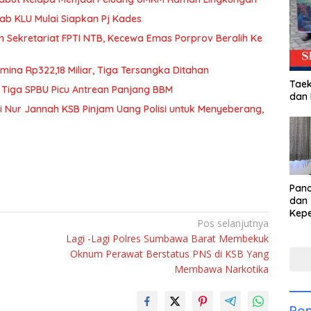
b KLU Mulai Siapkan Pj Kades
n Sekretariat FPTI NTB, Kecewa Emas Porprov Beralih Ke
mina Rp322,18 Miliar, Tiga Tersangka Ditahan
Taek
 Tiga SPBU Picu Antrean Panjang BBM
dan
iti Nur Jannah KSB Pinjam Uang Polisi untuk Menyeberang,
Pan
dan 
Kep
Pos selanjutnya
dal
Lagi -Lagi Polres Sumbawa Barat Membekuk
Pari
Oknum Perawat Berstatus PNS di KSB Yang
Membawa Narkotika
Pop