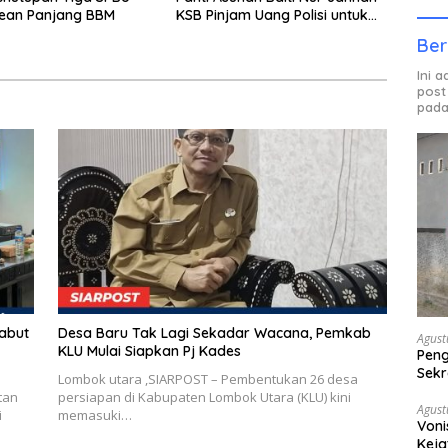
rean Panjang BBM
KSB Pinjam Uang Polisi untuk
Menyeberang, Asesmen
Ber
Bantuan Tak Kunjung Tuntas
Ini 
post
pada
Sabut
Desa Baru Tak Lagi Sekadar Wacana, Pemkab
Agust
KLU Mulai Siapkan Pj Kades
Peng
Sekr
Lombok utara ,SIARPOST – Pembentukan 26 desa
Bera
tan
persiapan di Kabupaten Lombok Utara (KLU) kini
Agust
i
memasuki…
Voni
Keja