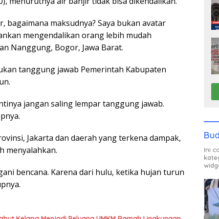
), menurutnya air banjir tidak bisa dikendalikan.
or, bagaimana maksudnya? Saya bukan avatar
ekankan mengendalikan orang lebih mudah
atan Nanggung, Bogor, Jawa Barat.
bukan tanggung jawab Pemerintah Kabupaten
un.
Intinya jangan saling lempar tanggung jawab.
apnya.
Bud
ovinsi, Jakarta dan daerah yang terkena dampak,
lih menyalahkan.
Ini 
kate
widg
ani bencana. Karena dari hulu, ketika hujan turun
upnya.
Sabut Kelapa Menjadi Peluang UMKM Ramah Lingkungan