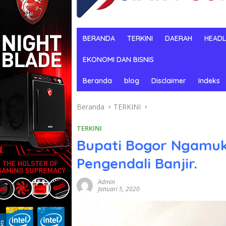
BERANDA
TERKINI
DAERAH
HEADL
EKONOMI DAN BISNIS
Beranda
blog
Disclaimer
Indeks
Beranda
TERKINI
TERKINI
Bupati Bogor Ngamuk
Pengendali Banjir.
Admin
Januari 5, 2020