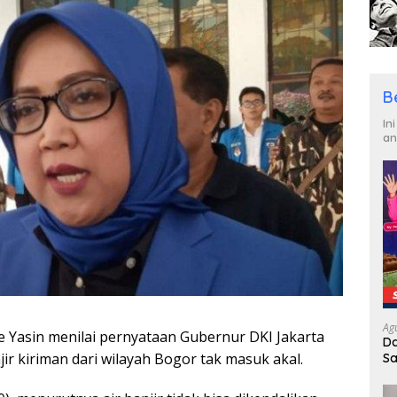
B
In
an
Ag
e Yasin menilai pernyataan Gubernur DKI Jakarta
Da
r kiriman dari wilayah Bogor tak masuk akal.
Sa
R