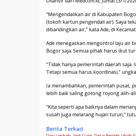
Dilansir dari Medcom.id, Jumat (3/1/2020
“Mengendalikan air di Kabupaten Bog
(tokoh kartun pengendali air). Saya t
dibandingkan air,” kata Ade, di Kecam
Ade menegaskan mengontrol laju air 
Bogor saja. Semua pihak harus ikut tur
“Tidak hanya pemerintah daerah saja. 
Tetapi semua harus koordinasi,” ungk
Ia menambahkan, pemerintah pusat, pr
lebih baik saling gotong royong alih-a
“Kita seperti apa baiknya dalam menang
susah juga melarang hujan turun,” tut
Berita Terkait
Dari Limbah Jadi Cuan, Desa Bentek Ubah 