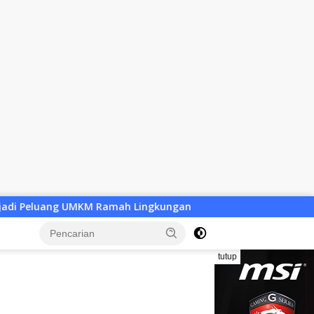
ah Lingkungan
Desa Baru Tak Lagi Sekadar Wacana, Pem
tutup