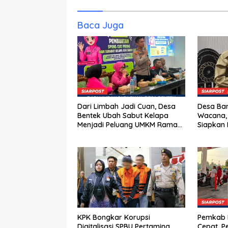
Baca Juga
Dari Limbah Jadi Cuan, Desa
Desa Bar
Bentek Ubah Sabut Kelapa
Wacana,
Menjadi Peluang UMKM Ramah
Siapkan 
Lingkungan
KPK Bongkar Korupsi
Pemkab K
Digitalisasi SPBU Pertamina
Cepat, P