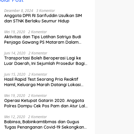
Desember 8, 2024
3 Komentar
Anggota DPR RI Sarifuddin Usulkan SIM
dan STNK Berlaku Seumur Hidup
Mei 19, 2020
2 Komentar
Aktivitas dan Tips Latihan Satriyo Budi
Penjaga Gawang PS Mataram Dalam
Masa Pandemi Covid-19.
Juni 14, 2020
2 Komentar
Transportasi Boleh Beroperasi Lagi ke
Luar Daerah, Ini Sejumlah Prosedur Bagi
Penumpang.
Juni 15, 2020
2 Komentar
Hasil Rapid Test Seorang Pria Reaktif
Hamil, Keluarga Marah Datangi Lokasi
Karantina
Mei 19, 2020
2 Komentar
Operasi Ketupat Gatarin 2020. Anggota
Polres Dompu Cek Pos Pam dan Atur Lalu
Lintas.
Mei 12, 2020
2 Komentar
Babinsa, Babinkamtibmas dan Gugus
Tugas Penanganan Covid-19 Sekongkang
Pasang Stiker di Rumah Warga Berstatus