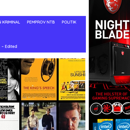
N KRIMINAL
PEMPROV NTB
POLITIK
 – Edited