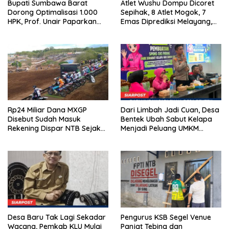
Bupati Sumbawa Barat
Atlet Wushu Dompu Dicoret
Dorong Optimalisasi 1.000
Sepihak, 8 Atlet Mogok, 7
HPK, Prof. Unair Paparkan
Emas Diprediksi Melayang,
Kunci Lahirkan Generasi
Ada Apa di Porprov NTB
Emas 2045
2026
Rp24 Miliar Dana MXGP
Dari Limbah Jadi Cuan, Desa
Disebut Sudah Masuk
Bentek Ubah Sabut Kelapa
Rekening Dispar NTB Sejak
Menjadi Peluang UMKM
2024, Mengapa Utang Rp11
Ramah Lingkungan
Miliar Belum Dibayar?
Desa Baru Tak Lagi Sekadar
Pengurus KSB Segel Venue
Wacana, Pemkab KLU Mulai
Panjat Tebing dan