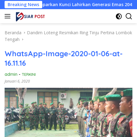
Langsung
ir Paparkan Kunci Lahirkan Generasi Emas 2045
Breaking News
Atlet W
ke
konten
Beranda
Dandim Loteng Resmikan Ring Tinju Pertina Lombok
Tengah
WhatsApp-Image-2020-01-06-at-
16.11.16
admin
-
TERKINI
Januari 6, 2020