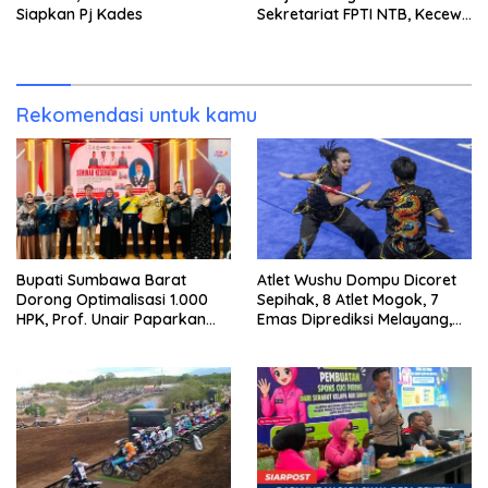
Siapkan Pj Kades
Sekretariat FPTI NTB, Kecewa
Emas Porprov Beralih Ke
Dompu
Rekomendasi untuk kamu
Bupati Sumbawa Barat
Atlet Wushu Dompu Dicoret
Dorong Optimalisasi 1.000
Sepihak, 8 Atlet Mogok, 7
HPK, Prof. Unair Paparkan
Emas Diprediksi Melayang,
Kunci Lahirkan Generasi
Ada Apa di Porprov NTB
Emas 2045
2026