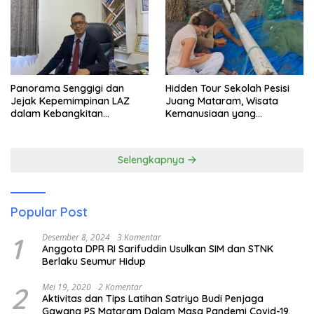
Panorama Senggigi dan
Hidden Tour Sekolah Pesisi
Jejak Kepemimpinan LAZ
Juang Mataram, Wisata
dalam Kebangkitan
Kemanusiaan yang
Pariwisata
Membuka Mata tentang
Pendidikan Anak Pesisir
Selengkapnya
Popular Post
1
Desember 8, 2024
3 Komentar
Anggota DPR RI Sarifuddin Usulkan SIM dan STNK
Berlaku Seumur Hidup
2
Mei 19, 2020
2 Komentar
Aktivitas dan Tips Latihan Satriyo Budi Penjaga
Gawang PS Mataram Dalam Masa Pandemi Covid-19.