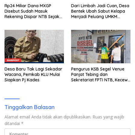
Rp24 Miliar Dana MXGP
Dari Limbah Jadi Cuan, Desa
Disebut Sudah Masuk
Bentek Ubah Sabut Kelapa
Rekening Dispar NTB Sejak
Menjadi Peluang UMKM
2024, Mengapa Utang Rp11
Ramah Lingkungan
Miliar Belum Dibayar?
Desa Baru Tak Lagi Sekadar
Pengurus KSB Segel Venue
Wacana, Pemkab KLU Mulai
Panjat Tebing dan
Siapkan Pj Kades
Sekretariat FPTI NTB, Kecewa
Emas Porprov Beralih Ke
Dompu
Tinggalkan Balasan
Alamat email Anda tidak akan dipublikasikan.
Ruas yang wajib
ditandai
*