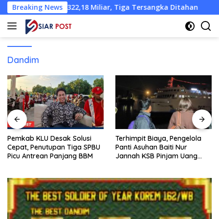
Langsung
amina Rp322,18 Miliar, Tiga Tersangka Ditahan
Breaking News
Pemkab 
ke
konten
Dandim
Pemkab KLU Desak Solusi
Terhimpit Biaya, Pengelola
Cepat, Penutupan Tiga SPBU
Panti Asuhan Baiti Nur
Picu Antrean Panjang BBM
Jannah KSB Pinjam Uang
Polisi untuk Menyeberang,
Asesmen Bantuan Tak
Kunjung Tuntas