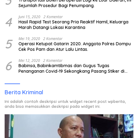
3
Transportasi Boleh Beroperasi Lagi ke Luar Daerah, Ini
Sejumlah Prosedur Bagi Penumpang.
4
Juni 15, 2020
2 Komentar
Hasil Rapid Test Seorang Pria Reaktif Hamil, Keluarga
Marah Datangi Lokasi Karantina
5
Mei 19, 2020
2 Komentar
Operasi Ketupat Gatarin 2020. Anggota Polres Dompu
Cek Pos Pam dan Atur Lalu Lintas.
6
Mei 12, 2020
2 Komentar
Babinsa, Babinkamtibmas dan Gugus Tugas
Penanganan Covid-19 Sekongkang Pasang Stiker di
Rumah Warga Berstatus ODP.
Berita Kriminal
Ini adalah contoh deskripsi untuk widget recent post wpberita,
anda bisa memasukkan deskripsi pada widget ini.