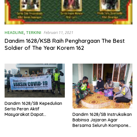
HEADLINE
,
TERKINI
Februari 11, 2021
Dandim 1628/KSB Raih Penghargaan The Best
Soldier of The Year Korem 162
Dandim 1628/SB Kepedulian
Serta Peran Aktif
Dandim 1628/SB Instruksikan
Masyarakat Dapat
Babinsa Jajaran Agar
Membantu Upaya
Bersama Seluruh Komponen
Percepatan Penanganan
Lainya, Lebih Masif Lagi
Covid -19
Imbau 3 M Dan 3 T