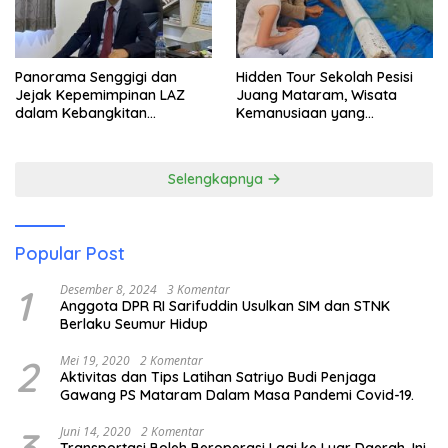
Panorama Senggigi dan
Hidden Tour Sekolah Pesisi
Jejak Kepemimpinan LAZ
Juang Mataram, Wisata
dalam Kebangkitan
Kemanusiaan yang
Pariwisata
Membuka Mata tentang
Pendidikan Anak Pesisir
Selengkapnya
Popular Post
1
Desember 8, 2024
3 Komentar
Anggota DPR RI Sarifuddin Usulkan SIM dan STNK
Berlaku Seumur Hidup
2
Mei 19, 2020
2 Komentar
Aktivitas dan Tips Latihan Satriyo Budi Penjaga
Gawang PS Mataram Dalam Masa Pandemi Covid-19.
Juni 14, 2020
2 Komentar