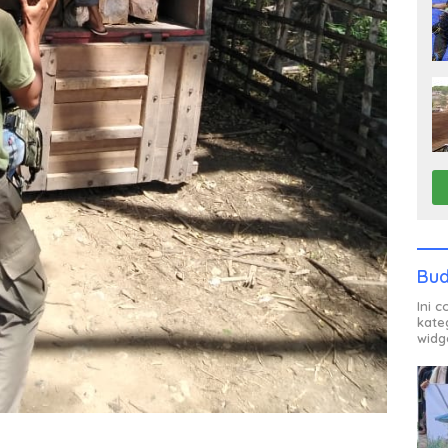
Bud
Ini 
kate
widg