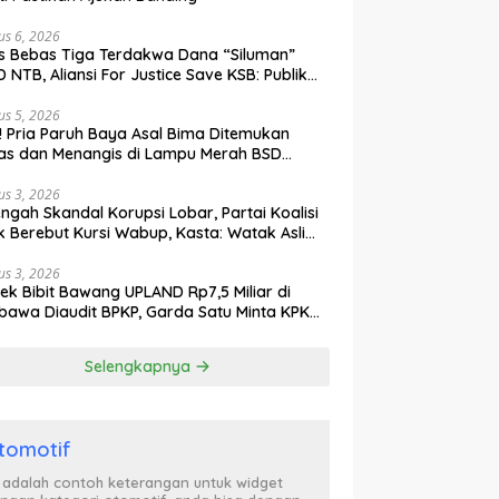
us 6, 2026
s Bebas Tiga Terdakwa Dana “Siluman”
 NTB, Aliansi For Justice Save KSB: Publik
ak Curiga, Minta MA dan KY Turun Tangan
us 5, 2026
l! Pria Paruh Baya Asal Bima Ditemukan
as dan Menangis di Lampu Merah BSD
gerang
us 3, 2026
engah Skandal Korupsi Lobar, Partai Koalisi
k Berebut Kursi Wabup, Kasta: Watak Asli
tik Kekuasaan Terbongkar!
us 3, 2026
ek Bibit Bawang UPLAND Rp7,5 Miliar di
awa Diaudit BPKP, Garda Satu Minta KPK
n Awasi Dugaan Kejanggalan
Selengkapnya
tomotif
i adalah contoh keterangan untuk widget