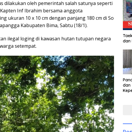
 dilakukan oleh pemerintah salah satunya seperti
 Kapten Inf Ibrahim bersama anggota
g ukuran 10 x 10 cm dengan panjang 180 cm di So
pangga Kabupaten Bima, Sabtu (18/1).
Taek
tan ilegal loging di kawasan hutan tutupan negara
dan
 warga setempat.
Pan
dan 
Kep
dal
Pari
Pop