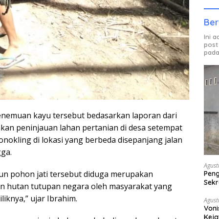
Ber
Ini 
post
pada
enemuan kayu tersebut bedasarkan laporan dari
an peninjauan lahan pertanian di desa setempat
okling di lokasi yang berbeda disepanjang jalan
ga.
Agust
aun pohon jati tersebut diduga merupakan
Peng
Sekr
san hutan tutupan negara oleh masyarakat yang
Bera
iknya,” ujar Ibrahim.
Agust
Voni
Keja