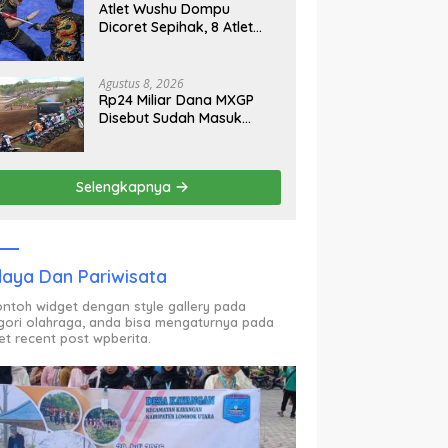
Atlet Wushu Dompu
Dicoret Sepihak, 8 Atlet
Mogok, 7 Emas Diprediksi
Melayang, Ada Apa di
Porprov NTB 2026
Agustus 8, 2026
Rp24 Miliar Dana MXGP
Disebut Sudah Masuk
Rekening Dispar NTB
Sejak 2024, Mengapa
Utang Rp11 Miliar Belum
Selengkapnya
Dibayar?
aya Dan Pariwisata
contoh widget dengan style gallery pada
gori olahraga, anda bisa mengaturnya pada
et recent post wpberita.