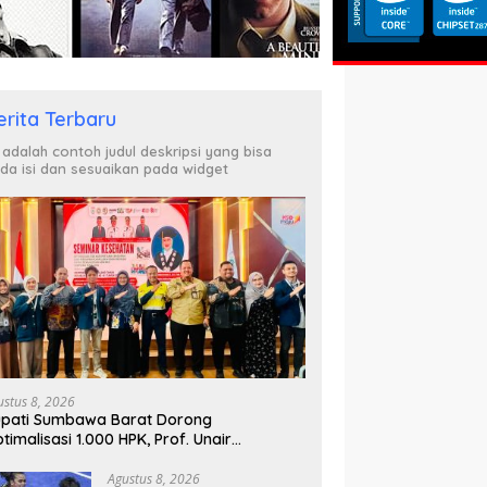
erita Terbaru
i adalah contoh judul deskripsi yang bisa
da isi dan sesuaikan pada widget
ustus 8, 2026
pati Sumbawa Barat Dorong
timalisasi 1.000 HPK, Prof. Unair
parkan Kunci Lahirkan Generasi Emas
045
Agustus 8, 2026