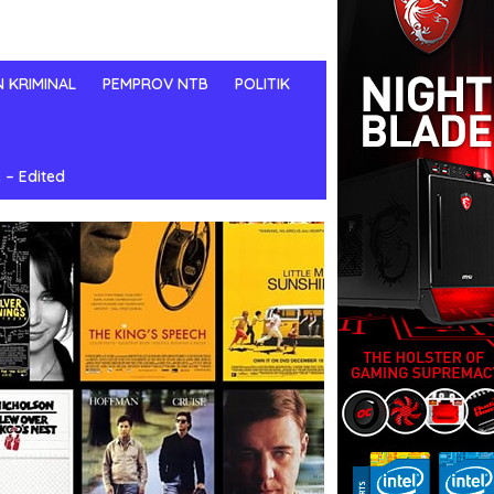
N KRIMINAL
PEMPROV NTB
POLITIK
 – Edited