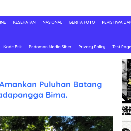
INE
KESEHATAN
NASIONAL
BERITA FOTO
PERISTIWA DA
Kode Etik
Pedoman Media Siber
Privacy Policy
Test Page
 Amankan Puluhan Batang
Madapangga Bima.