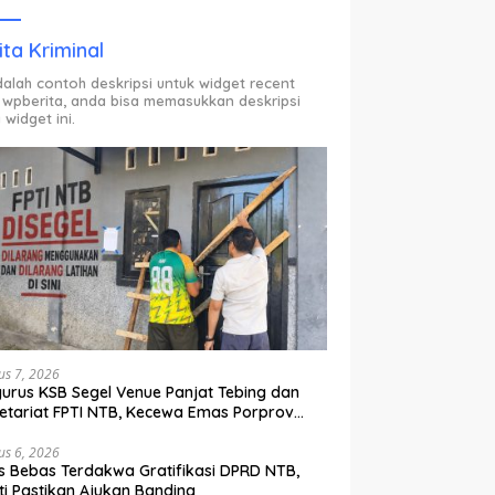
ODP.
ita Kriminal
adalah contoh deskripsi untuk widget recent
 wpberita, anda bisa memasukkan deskripsi
 widget ini.
us 7, 2026
urus KSB Segel Venue Panjat Tebing dan
etariat FPTI NTB, Kecewa Emas Porprov
lih Ke Dompu
us 6, 2026
s Bebas Terdakwa Gratifikasi DPRD NTB,
ti Pastikan Ajukan Banding