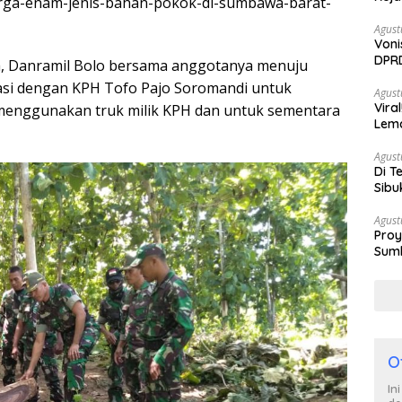
/harga-enam-jenis-bahan-pokok-di-sumbawa-barat-
Agust
Voni
DPRD
a, Danramil Bolo bersama anggotanya menuju
Berh
asi dengan KPH Tofo Pajo Soromandi untuk
Agust
Vira
enggunakan truk milik KPH dan untuk sementara
Lem
Tan
Agust
Di T
Sibu
Poli
Agust
Proy
Sumb
Turu
O
In