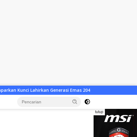
Emas 2045
Atlet Wushu Dompu Dicoret Sepihak, 8 Atlet 
tutup