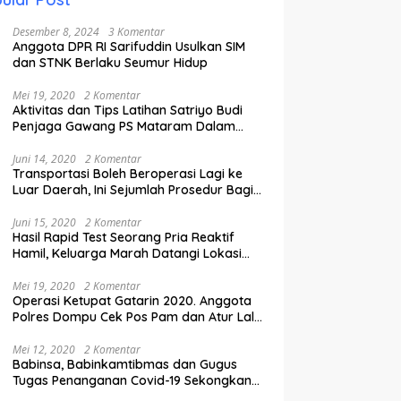
Desember 8, 2024
3 Komentar
Anggota DPR RI Sarifuddin Usulkan SIM
dan STNK Berlaku Seumur Hidup
Mei 19, 2020
2 Komentar
Aktivitas dan Tips Latihan Satriyo Budi
Penjaga Gawang PS Mataram Dalam
Masa Pandemi Covid-19.
Juni 14, 2020
2 Komentar
Transportasi Boleh Beroperasi Lagi ke
Luar Daerah, Ini Sejumlah Prosedur Bagi
Penumpang.
Juni 15, 2020
2 Komentar
Hasil Rapid Test Seorang Pria Reaktif
Hamil, Keluarga Marah Datangi Lokasi
Karantina
Mei 19, 2020
2 Komentar
Operasi Ketupat Gatarin 2020. Anggota
Polres Dompu Cek Pos Pam dan Atur Lalu
Lintas.
Mei 12, 2020
2 Komentar
Babinsa, Babinkamtibmas dan Gugus
Tugas Penanganan Covid-19 Sekongkang
Pasang Stiker di Rumah Warga Berstatus