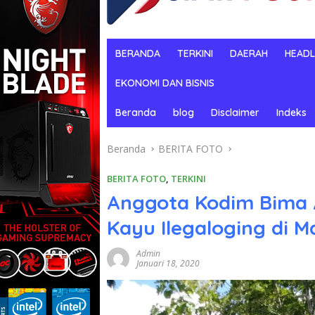
BERANDA
TERKINI
DAERAH
HEADL
EKONOMI DAN BISNIS
Beranda
blog
Disclaimer
Indeks
Beranda
BERITA FOTO
BERITA FOTO
,
TERKINI
Anggota Kodim Bima
Kayu Ilegaloging di 
Admin
Januari 18, 2020