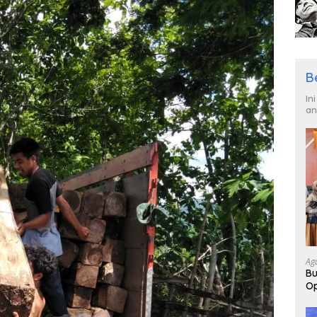
B
In
an
Ag
Bu
Op
Pa
2