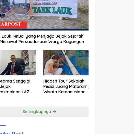
 Lauk, Ritual yang Menjaga Jejak Sejarah
 Merawat Persaudaraan Warga Kayangan
orama Senggigi
Hidden Tour Sekolah
Jejak
Pesisi Juang Mataram,
emimpinan LAZ
Wisata Kemanusiaan
am Kebangkitan
yang Membuka Mata
wisata
tentang Pendidikan
Anak Pesisir
Selengkapnya
ular Post