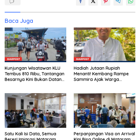
Baca Juga
Kunjungan Wisatawan KLU
Hadiah Jutaan Rupiah
Tembus 810 Ribu, Tantangan
Menanti! Kembang Rampe
Besarnya Kini Bukan Datang,
Sammira Ajak Warga
Tapi Bertahan Lebih Lama
Lombok Utara Ikut Lomba
Sastra
Satu Kali Isi Data, Semua
Perpanjangan Visa on Arrival
Beres! Imigrasi Mataram
Kini Bisa Online di Mataram,