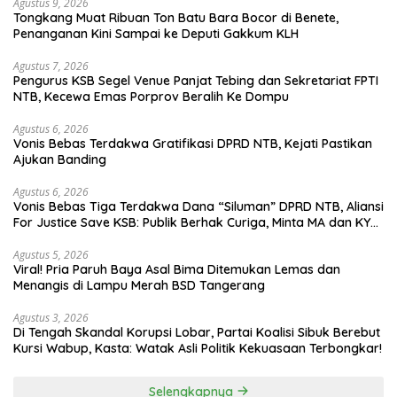
Agustus 9, 2026
Tongkang Muat Ribuan Ton Batu Bara Bocor di Benete,
Penanganan Kini Sampai ke Deputi Gakkum KLH
Agustus 7, 2026
Pengurus KSB Segel Venue Panjat Tebing dan Sekretariat FPTI
NTB, Kecewa Emas Porprov Beralih Ke Dompu
Agustus 6, 2026
Vonis Bebas Terdakwa Gratifikasi DPRD NTB, Kejati Pastikan
Ajukan Banding
Agustus 6, 2026
Vonis Bebas Tiga Terdakwa Dana “Siluman” DPRD NTB, Aliansi
For Justice Save KSB: Publik Berhak Curiga, Minta MA dan KY
Turun Tangan
Agustus 5, 2026
Viral! Pria Paruh Baya Asal Bima Ditemukan Lemas dan
Menangis di Lampu Merah BSD Tangerang
Agustus 3, 2026
Di Tengah Skandal Korupsi Lobar, Partai Koalisi Sibuk Berebut
Kursi Wabup, Kasta: Watak Asli Politik Kekuasaan Terbongkar!
Selengkapnya