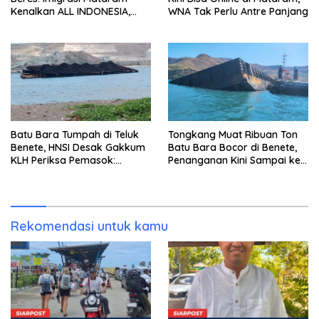
Kenalkan ALL INDONESIA,
WNA Tak Perlu Antre Panjang
Layanan Digital Satu Pintu
untuk Pelancong
Internasional
Batu Bara Tumpah di Teluk
Tongkang Muat Ribuan Ton
Benete, HNSI Desak Gakkum
Batu Bara Bocor di Benete,
KLH Periksa Pemasok:
Penanganan Kini Sampai ke
“Jangan Tunggu Laut
Deputi Gakkum KLH
Rusak!”
Rekomendasi untuk kamu