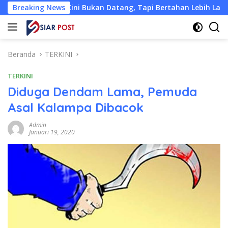
Langsung
Kini Bukan Datang, Tapi Bertahan Lebih Lama
Breaking News
Hadiah
ke
konten
Beranda
TERKINI
TERKINI
Diduga Dendam Lama, Pemuda
Asal Kalampa Dibacok
Admin
Januari 19, 2020