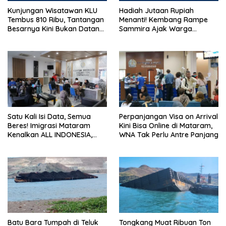
Kunjungan Wisatawan KLU
Hadiah Jutaan Rupiah
Tembus 810 Ribu, Tantangan
Menanti! Kembang Rampe
Besarnya Kini Bukan Datang,
Sammira Ajak Warga
Tapi Bertahan Lebih Lama
Lombok Utara Ikut Lomba
Sastra
Satu Kali Isi Data, Semua
Perpanjangan Visa on Arrival
Beres! Imigrasi Mataram
Kini Bisa Online di Mataram,
Kenalkan ALL INDONESIA,
WNA Tak Perlu Antre Panjang
Layanan Digital Satu Pintu
untuk Pelancong
Internasional
Batu Bara Tumpah di Teluk
Tongkang Muat Ribuan Ton