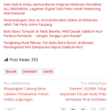
Satu Kali Isi Data, Semua Beres! Imigrasi Mataram Kenalkan
ALL INDONESIA, Layanan Digital Satu Pintu untuk Pelancong
Internasional
Perpanjangan Visa on Arrival Kini Bisa Online di Mataram,
WNA Tak Perlu Antre Panjang
Batu Bara Tumpah di Teluk Benete, HNSI Desak Gakkum KLH
Periksa Pemasok: “Jangan Tunggu Laut Rusak!”
Tongkang Muat Ribuan Ton Batu Bara Bocor di Benete,
Penanganan Kini Sampai ke Deputi Gakkum KLH
Post Views:
333
Bacok
Dendam
samili
Navigasi
Pos sebelumnya
Pos selanjutnya
Bhayangkari Cabang Bima
Danrem 162/WB Tutup
pos
Lakukan Penanaman Pohon
Kejuaraan Pacuan Kuda Piala
Peduli Lingkungan.
Kemenpar RI di Sumbawa