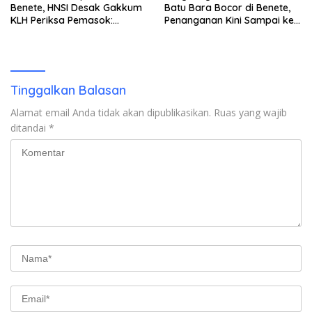
Benete, HNSI Desak Gakkum
Batu Bara Bocor di Benete,
KLH Periksa Pemasok:
Penanganan Kini Sampai ke
“Jangan Tunggu Laut
Deputi Gakkum KLH
Rusak!”
Tinggalkan Balasan
Alamat email Anda tidak akan dipublikasikan.
Ruas yang wajib
ditandai
*