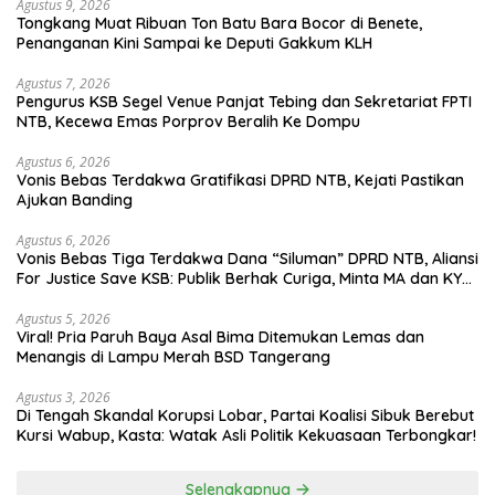
Agustus 9, 2026
Tongkang Muat Ribuan Ton Batu Bara Bocor di Benete,
Penanganan Kini Sampai ke Deputi Gakkum KLH
Agustus 7, 2026
Pengurus KSB Segel Venue Panjat Tebing dan Sekretariat FPTI
NTB, Kecewa Emas Porprov Beralih Ke Dompu
Agustus 6, 2026
Vonis Bebas Terdakwa Gratifikasi DPRD NTB, Kejati Pastikan
Ajukan Banding
Agustus 6, 2026
Vonis Bebas Tiga Terdakwa Dana “Siluman” DPRD NTB, Aliansi
For Justice Save KSB: Publik Berhak Curiga, Minta MA dan KY
Turun Tangan
Agustus 5, 2026
Viral! Pria Paruh Baya Asal Bima Ditemukan Lemas dan
Menangis di Lampu Merah BSD Tangerang
Agustus 3, 2026
Di Tengah Skandal Korupsi Lobar, Partai Koalisi Sibuk Berebut
Kursi Wabup, Kasta: Watak Asli Politik Kekuasaan Terbongkar!
Selengkapnya