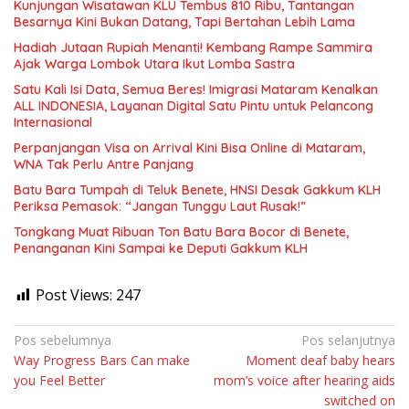
Kunjungan Wisatawan KLU Tembus 810 Ribu, Tantangan
Besarnya Kini Bukan Datang, Tapi Bertahan Lebih Lama
Hadiah Jutaan Rupiah Menanti! Kembang Rampe Sammira
Ajak Warga Lombok Utara Ikut Lomba Sastra
Satu Kali Isi Data, Semua Beres! Imigrasi Mataram Kenalkan
ALL INDONESIA, Layanan Digital Satu Pintu untuk Pelancong
Internasional
Perpanjangan Visa on Arrival Kini Bisa Online di Mataram,
WNA Tak Perlu Antre Panjang
Batu Bara Tumpah di Teluk Benete, HNSI Desak Gakkum KLH
Periksa Pemasok: “Jangan Tunggu Laut Rusak!”
Tongkang Muat Ribuan Ton Batu Bara Bocor di Benete,
Penanganan Kini Sampai ke Deputi Gakkum KLH
Post Views:
247
Navigasi
Pos sebelumnya
Pos selanjutnya
Way Progress Bars Can make
Moment deaf baby hears
pos
you Feel Better
mom’s voice after hearing aids
switched on