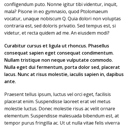
confligendum puto. Nonne igitur tibi videntur, inquit,
mala? Pisone in eo gymnasio, quod Ptolomaeum
vocatur, unaque nobiscum Q. Quia dolori non voluptas
contraria est, sed doloris privatio. Sed tempus est, si
videtur, et recta quidem ad me. An eiusdem modi?
Curabitur cursus et ligula ut rhoncus. Phasellus
consequat sapien eget consequat condimentum.
Nullam tristique non neque vulputate commodo.
Nulla eget dui fermentum, porta dolor sed, placerat
lacus. Nunc at risus molestie, iaculis sapien in, dapibus
ante.
Praesent tellus ipsum, luctus vel orci eget, facilisis
placerat enim. Suspendisse laoreet erat vel metus
molestie luctus. Donec molestie risus ac velit ornare
elementum. Suspendisse malesuada bibendum est, at
tempor purus fringilla ac. Ut ut nulla vitae felis viverra