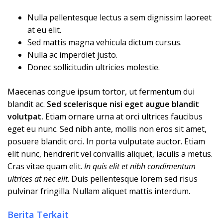
Nulla pellentesque lectus a sem dignissim laoreet
at eu elit.
Sed mattis magna vehicula dictum cursus.
Nulla ac imperdiet justo.
Donec sollicitudin ultricies molestie.
Maecenas congue ipsum tortor, ut fermentum dui
blandit ac.
Sed scelerisque nisi eget augue blandit
volutpat.
Etiam ornare urna at orci ultrices faucibus
eget eu nunc. Sed nibh ante, mollis non eros sit amet,
posuere blandit orci. In porta vulputate auctor. Etiam
elit nunc, hendrerit vel convallis aliquet, iaculis a metus.
Cras vitae quam elit.
In quis elit et nibh condimentum
ultrices at nec elit
. Duis pellentesque lorem sed risus
pulvinar fringilla. Nullam aliquet mattis interdum.
Berita Terkait