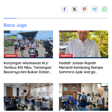
Baca Juga
Kunjungan Wisatawan KLU
Hadiah Jutaan Rupiah
Tembus 810 Ribu, Tantangan
Menanti! Kembang Rampe
Besarnya Kini Bukan Datang,
Sammira Ajak Warga
Tapi Bertahan Lebih Lama
Lombok Utara Ikut Lomba
Sastra