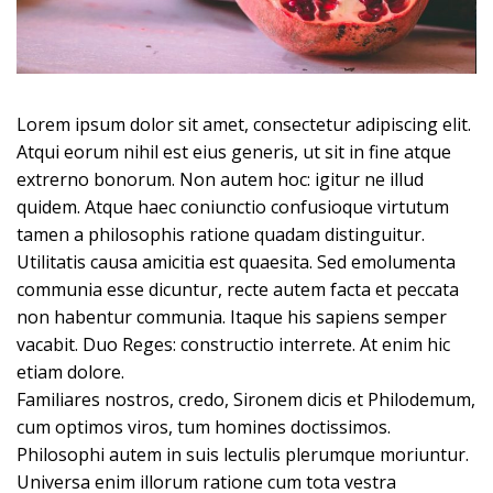
Lorem ipsum dolor sit amet, consectetur adipiscing elit.
Atqui eorum nihil est eius generis, ut sit in fine atque
extrerno bonorum. Non autem hoc: igitur ne illud
quidem. Atque haec coniunctio confusioque virtutum
tamen a philosophis ratione quadam distinguitur.
Utilitatis causa amicitia est quaesita. Sed emolumenta
communia esse dicuntur, recte autem facta et peccata
non habentur communia. Itaque his sapiens semper
vacabit. Duo Reges: constructio interrete. At enim hic
etiam dolore.
Familiares nostros, credo, Sironem dicis et Philodemum,
cum optimos viros, tum homines doctissimos.
Philosophi autem in suis lectulis plerumque moriuntur.
Universa enim illorum ratione cum tota vestra