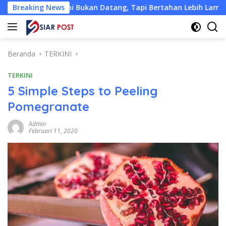
Langsung
ini Bukan Datang, Tapi Bertahan Lebih Lama
Breaking News
Hadiah J
ke
konten
Beranda
TERKINI
TERKINI
5 Simple Steps to Peeling
Pomegranate
Admin
Februari 11, 2020