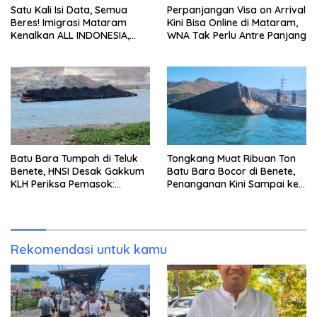
Satu Kali Isi Data, Semua
Perpanjangan Visa on Arrival
Beres! Imigrasi Mataram
Kini Bisa Online di Mataram,
Kenalkan ALL INDONESIA,
WNA Tak Perlu Antre Panjang
Layanan Digital Satu Pintu
untuk Pelancong
Internasional
Batu Bara Tumpah di Teluk
Tongkang Muat Ribuan Ton
Benete, HNSI Desak Gakkum
Batu Bara Bocor di Benete,
KLH Periksa Pemasok:
Penanganan Kini Sampai ke
“Jangan Tunggu Laut
Deputi Gakkum KLH
Rusak!”
Rekomendasi untuk kamu