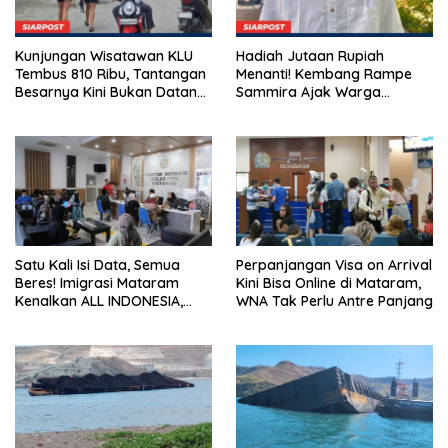
Kunjungan Wisatawan KLU
Hadiah Jutaan Rupiah
Tembus 810 Ribu, Tantangan
Menanti! Kembang Rampe
Besarnya Kini Bukan Datang,
Sammira Ajak Warga
Tapi Bertahan Lebih Lama
Lombok Utara Ikut Lomba
Sastra
Satu Kali Isi Data, Semua
Perpanjangan Visa on Arrival
Beres! Imigrasi Mataram
Kini Bisa Online di Mataram,
Kenalkan ALL INDONESIA,
WNA Tak Perlu Antre Panjang
Layanan Digital Satu Pintu
untuk Pelancong
Internasional