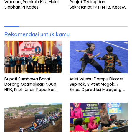
Wacana, Pemkab KLU Mulai
Panjat Tebing dan
Siapkan Pj Kades
Sekretariat FPTI NTB, Kecewa
Emas Porprov Beralih Ke
Dompu
Rekomendasi untuk kamu
Bupati Sumbawa Barat
Atlet Wushu Dompu Dicoret
Dorong Optimalisasi 1.000
Sepihak, 8 Atlet Mogok, 7
HPK, Prof. Unair Paparkan
Emas Diprediksi Melayang,
Kunci Lahirkan Generasi
Ada Apa di Porprov NTB
Emas 2045
2026