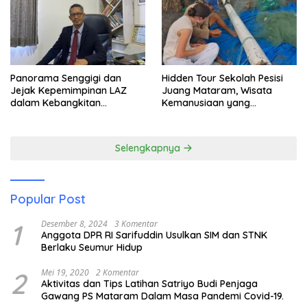
Panorama Senggigi dan
Hidden Tour Sekolah Pesisi
Jejak Kepemimpinan LAZ
Juang Mataram, Wisata
dalam Kebangkitan
Kemanusiaan yang
Pariwisata
Membuka Mata tentang
Pendidikan Anak Pesisir
Selengkapnya
Popular Post
1
Desember 8, 2024
3 Komentar
Anggota DPR RI Sarifuddin Usulkan SIM dan STNK
Berlaku Seumur Hidup
2
Mei 19, 2020
2 Komentar
Aktivitas dan Tips Latihan Satriyo Budi Penjaga
Gawang PS Mataram Dalam Masa Pandemi Covid-19.