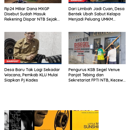
Rp24 Miliar Dana MXGP
Dari Limbah Jadi Cuan, Desa
Disebut Sudah Masuk
Bentek Ubah Sabut Kelapa
Rekening Dispar NTB Sejak
Menjadi Peluang UMKM
2024, Mengapa Utang Rp11
Ramah Lingkungan
Miliar Belum Dibayar?
Desa Baru Tak Lagi Sekadar
Pengurus KSB Segel Venue
Wacana, Pemkab KLU Mulai
Panjat Tebing dan
Siapkan Pj Kades
Sekretariat FPTI NTB, Kecewa
Emas Porprov Beralih Ke
Dompu