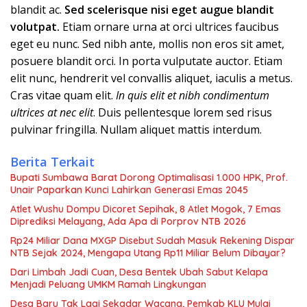
blandit ac.
Sed scelerisque nisi eget augue blandit
volutpat.
Etiam ornare urna at orci ultrices faucibus
eget eu nunc. Sed nibh ante, mollis non eros sit amet,
posuere blandit orci. In porta vulputate auctor. Etiam
elit nunc, hendrerit vel convallis aliquet, iaculis a metus.
Cras vitae quam elit.
In quis elit et nibh condimentum
ultrices at nec elit
. Duis pellentesque lorem sed risus
pulvinar fringilla. Nullam aliquet mattis interdum.
Berita Terkait
Bupati Sumbawa Barat Dorong Optimalisasi 1.000 HPK, Prof.
Unair Paparkan Kunci Lahirkan Generasi Emas 2045
Atlet Wushu Dompu Dicoret Sepihak, 8 Atlet Mogok, 7 Emas
Diprediksi Melayang, Ada Apa di Porprov NTB 2026
Rp24 Miliar Dana MXGP Disebut Sudah Masuk Rekening Dispar
NTB Sejak 2024, Mengapa Utang Rp11 Miliar Belum Dibayar?
Dari Limbah Jadi Cuan, Desa Bentek Ubah Sabut Kelapa
Menjadi Peluang UMKM Ramah Lingkungan
Desa Baru Tak Lagi Sekadar Wacana, Pemkab KLU Mulai