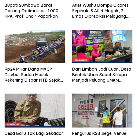
Bupati Sumbawa Barat
Atlet Wushu Dompu Dicoret
Dorong Optimalisasi 1.000
Sepihak, 8 Atlet Mogok, 7
HPK, Prof. Unair Paparkan
Emas Diprediksi Melayang,
Kunci Lahirkan Generasi
Ada Apa di Porprov NTB
Emas 2045
2026
Rp24 Miliar Dana MXGP
Dari Limbah Jadi Cuan, Desa
Disebut Sudah Masuk
Bentek Ubah Sabut Kelapa
Rekening Dispar NTB Sejak
Menjadi Peluang UMKM
2024, Mengapa Utang Rp11
Ramah Lingkungan
Miliar Belum Dibayar?
Desa Baru Tak Lagi Sekadar
Pengurus KSB Segel Venue