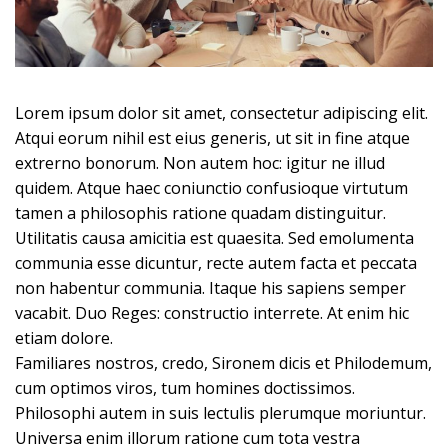
Lorem ipsum dolor sit amet, consectetur adipiscing elit.
Atqui eorum nihil est eius generis, ut sit in fine atque
extrerno bonorum. Non autem hoc: igitur ne illud
quidem. Atque haec coniunctio confusioque virtutum
tamen a philosophis ratione quadam distinguitur.
Utilitatis causa amicitia est quaesita. Sed emolumenta
communia esse dicuntur, recte autem facta et peccata
non habentur communia. Itaque his sapiens semper
vacabit. Duo Reges: constructio interrete. At enim hic
etiam dolore.
Familiares nostros, credo, Sironem dicis et Philodemum,
cum optimos viros, tum homines doctissimos.
Philosophi autem in suis lectulis plerumque moriuntur.
Universa enim illorum ratione cum tota vestra