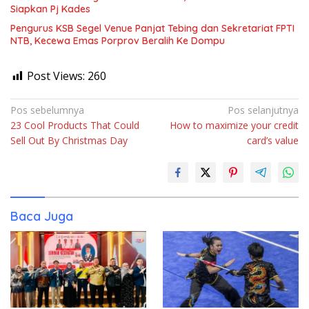
Siapkan Pj Kades
Pengurus KSB Segel Venue Panjat Tebing dan Sekretariat FPTI
NTB, Kecewa Emas Porprov Beralih Ke Dompu
Post Views:
260
Navigasi
Pos sebelumnya
Pos selanjutnya
23 Cool Products That Could
How to maximize your credit
pos
Sell Out By Christmas Day
card’s value
Baca Juga