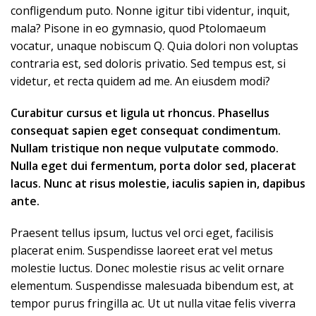
confligendum puto. Nonne igitur tibi videntur, inquit,
mala? Pisone in eo gymnasio, quod Ptolomaeum
vocatur, unaque nobiscum Q. Quia dolori non voluptas
contraria est, sed doloris privatio. Sed tempus est, si
videtur, et recta quidem ad me. An eiusdem modi?
Curabitur cursus et ligula ut rhoncus. Phasellus
consequat sapien eget consequat condimentum.
Nullam tristique non neque vulputate commodo.
Nulla eget dui fermentum, porta dolor sed, placerat
lacus. Nunc at risus molestie, iaculis sapien in, dapibus
ante.
Praesent tellus ipsum, luctus vel orci eget, facilisis
placerat enim. Suspendisse laoreet erat vel metus
molestie luctus. Donec molestie risus ac velit ornare
elementum. Suspendisse malesuada bibendum est, at
tempor purus fringilla ac. Ut ut nulla vitae felis viverra