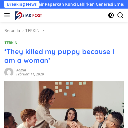
Langsung
nair Paparkan Kunci Lahirkan Generasi Emas 2045
Breaking News
Atlet
ke
konten
Beranda
TERKINI
TERKINI
‘They killed my puppy because I
am a woman’
Admin
Februari 11, 2020