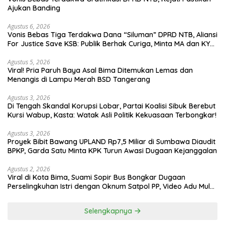
Ajukan Banding
Agustus 6, 2026
Vonis Bebas Tiga Terdakwa Dana “Siluman” DPRD NTB, Aliansi
For Justice Save KSB: Publik Berhak Curiga, Minta MA dan KY
Turun Tangan
Agustus 5, 2026
Viral! Pria Paruh Baya Asal Bima Ditemukan Lemas dan
Menangis di Lampu Merah BSD Tangerang
Agustus 3, 2026
Di Tengah Skandal Korupsi Lobar, Partai Koalisi Sibuk Berebut
Kursi Wabup, Kasta: Watak Asli Politik Kekuasaan Terbongkar!
Agustus 3, 2026
Proyek Bibit Bawang UPLAND Rp7,5 Miliar di Sumbawa Diaudit
BPKP, Garda Satu Minta KPK Turun Awasi Dugaan Kejanggalan
Agustus 2, 2026
Viral di Kota Bima, Suami Sopir Bus Bongkar Dugaan
Perselingkuhan Istri dengan Oknum Satpol PP, Video Adu Mulut
Heboh
Selengkapnya