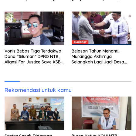
Kasus Combine Tak Kunjung
Ada Tersangka
Vonis Bebas Tiga Terdakwa
Belasan Tahun Menanti,
Dana “Siluman” DPRD NTB,
Murangga Akhirnya
Aliansi For Justice Save KSB:
Selangkah Lagi Jadi Desa
Publik Berhak Curiga, Minta
Sendiri
MA dan KY Turun Tangan
Rekomendasi untuk kamu
Sastra Sasak Didorong
Bursa Ketua KONI NTB