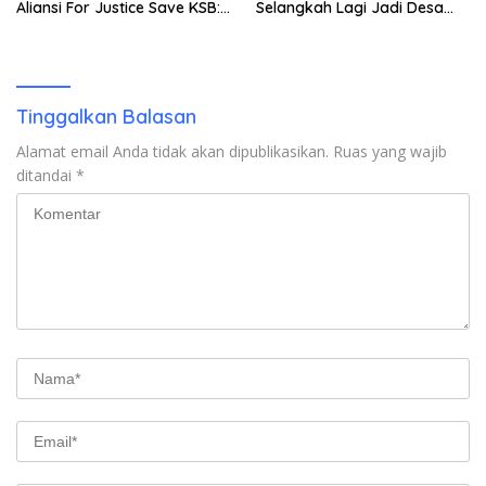
Aliansi For Justice Save KSB:
Selangkah Lagi Jadi Desa
Publik Berhak Curiga, Minta
Sendiri
MA dan KY Turun Tangan
Tinggalkan Balasan
Alamat email Anda tidak akan dipublikasikan.
Ruas yang wajib
ditandai
*