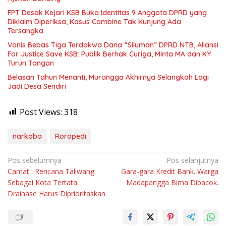
FPT Desak Kejari KSB Buka Identitas 9 Anggota DPRD yang
Diklaim Diperiksa, Kasus Combine Tak Kunjung Ada
Tersangka
Vonis Bebas Tiga Terdakwa Dana “Siluman” DPRD NTB, Aliansi
For Justice Save KSB: Publik Berhak Curiga, Minta MA dan KY
Turun Tangan
Belasan Tahun Menanti, Murangga Akhirnya Selangkah Lagi
Jadi Desa Sendiri
Post Views:
318
narkoba
Roropedi
Navigasi
Pos sebelumnya
Pos selanjutnya
Camat : Rencana Taliwang
Gara-gara Kredit Bank. Warga
pos
Sebagai Kota Tertata.
Madapangga Bima Dibacok.
Drainase Harus Diprioritaskan.