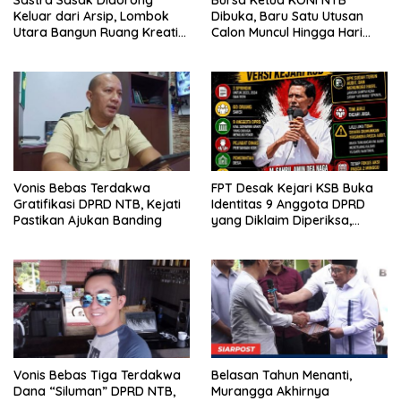
Keluar dari Arsip, Lombok
Dibuka, Baru Satu Utusan
Utara Bangun Ruang Kreatif
Calon Muncul Hingga Hari
bagi Generasi Muda
Kedua
Vonis Bebas Terdakwa
FPT Desak Kejari KSB Buka
Gratifikasi DPRD NTB, Kejati
Identitas 9 Anggota DPRD
Pastikan Ajukan Banding
yang Diklaim Diperiksa,
Kasus Combine Tak Kunjung
Ada Tersangka
Vonis Bebas Tiga Terdakwa
Belasan Tahun Menanti,
Dana “Siluman” DPRD NTB,
Murangga Akhirnya