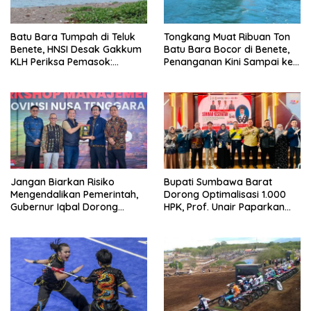
Batu Bara Tumpah di Teluk
Tongkang Muat Ribuan Ton
Benete, HNSI Desak Gakkum
Batu Bara Bocor di Benete,
KLH Periksa Pemasok:
Penanganan Kini Sampai ke
“Jangan Tunggu Laut
Deputi Gakkum KLH
Rusak!”
Jangan Biarkan Risiko
Bupati Sumbawa Barat
Mengendalikan Pemerintah,
Dorong Optimalisasi 1.000
Gubernur Iqbal Dorong
HPK, Prof. Unair Paparkan
Birokrasi Berani Ambil
Kunci Lahirkan Generasi
Keputusan
Emas 2045