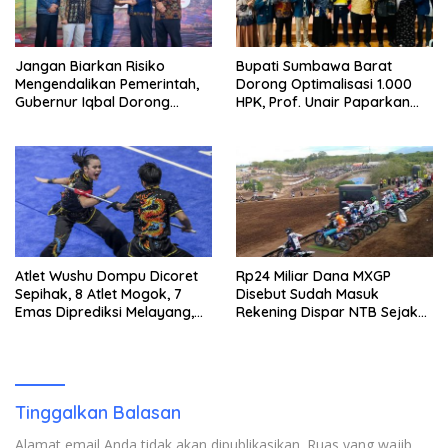
Jangan Biarkan Risiko
Bupati Sumbawa Barat
Mengendalikan Pemerintah,
Dorong Optimalisasi 1.000
Gubernur Iqbal Dorong
HPK, Prof. Unair Paparkan
Birokrasi Berani Ambil
Kunci Lahirkan Generasi
Keputusan
Emas 2045
Atlet Wushu Dompu Dicoret
Rp24 Miliar Dana MXGP
Sepihak, 8 Atlet Mogok, 7
Disebut Sudah Masuk
Emas Diprediksi Melayang,
Rekening Dispar NTB Sejak
Ada Apa di Porprov NTB
2024, Mengapa Utang Rp11
2026
Miliar Belum Dibayar?
Tinggalkan Balasan
Alamat email Anda tidak akan dipublikasikan.
Ruas yang wajib