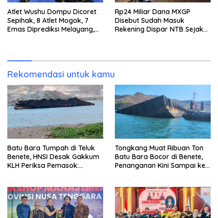
Atlet Wushu Dompu Dicoret
Rp24 Miliar Dana MXGP
Sepihak, 8 Atlet Mogok, 7
Disebut Sudah Masuk
Emas Diprediksi Melayang,
Rekening Dispar NTB Sejak
Ada Apa di Porprov NTB
2024, Mengapa Utang Rp11
2026
Miliar Belum Dibayar?
Rekomendasi untuk kamu
Batu Bara Tumpah di Teluk
Tongkang Muat Ribuan Ton
Benete, HNSI Desak Gakkum
Batu Bara Bocor di Benete,
KLH Periksa Pemasok:
Penanganan Kini Sampai ke
“Jangan Tunggu Laut
Deputi Gakkum KLH
Rusak!”