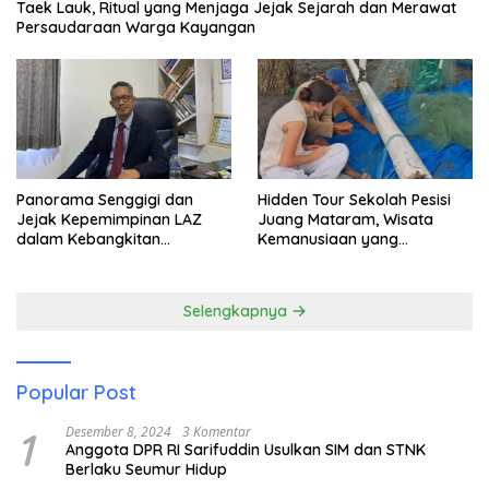
Taek Lauk, Ritual yang Menjaga Jejak Sejarah dan Merawat
Persaudaraan Warga Kayangan
Panorama Senggigi dan
Hidden Tour Sekolah Pesisi
Jejak Kepemimpinan LAZ
Juang Mataram, Wisata
dalam Kebangkitan
Kemanusiaan yang
Pariwisata
Membuka Mata tentang
Pendidikan Anak Pesisir
Selengkapnya
Popular Post
1
Desember 8, 2024
3 Komentar
Anggota DPR RI Sarifuddin Usulkan SIM dan STNK
Berlaku Seumur Hidup