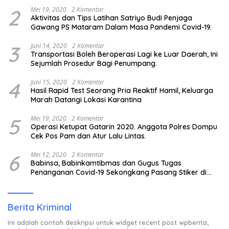
2
Mei 19, 2020
2 Komentar
Aktivitas dan Tips Latihan Satriyo Budi Penjaga
Gawang PS Mataram Dalam Masa Pandemi Covid-19.
3
Juni 14, 2020
2 Komentar
Transportasi Boleh Beroperasi Lagi ke Luar Daerah, Ini
Sejumlah Prosedur Bagi Penumpang.
4
Juni 15, 2020
2 Komentar
Hasil Rapid Test Seorang Pria Reaktif Hamil, Keluarga
Marah Datangi Lokasi Karantina
5
Mei 19, 2020
2 Komentar
Operasi Ketupat Gatarin 2020. Anggota Polres Dompu
Cek Pos Pam dan Atur Lalu Lintas.
6
Mei 12, 2020
2 Komentar
Babinsa, Babinkamtibmas dan Gugus Tugas
Penanganan Covid-19 Sekongkang Pasang Stiker di
Rumah Warga Berstatus ODP.
Berita Kriminal
Ini adalah contoh deskripsi untuk widget recent post wpberita,