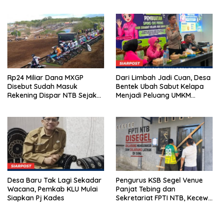
Kunci Lahirkan Generasi
Ada Apa di Porprov NTB
Emas 2045
2026
Rp24 Miliar Dana MXGP
Dari Limbah Jadi Cuan, Desa
Disebut Sudah Masuk
Bentek Ubah Sabut Kelapa
Rekening Dispar NTB Sejak
Menjadi Peluang UMKM
2024, Mengapa Utang Rp11
Ramah Lingkungan
Miliar Belum Dibayar?
Desa Baru Tak Lagi Sekadar
Pengurus KSB Segel Venue
Wacana, Pemkab KLU Mulai
Panjat Tebing dan
Siapkan Pj Kades
Sekretariat FPTI NTB, Kecewa
Emas Porprov Beralih Ke
Dompu