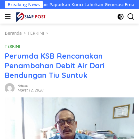
Langsung
of. Unair Paparkan Kunci Lahirkan Generasi Emas 2045
Breaking News
ke
konten
Beranda
TERKINI
TERKINI
Perumda KSB Rencanakan
Penambahan Debit Air Dari
Bendungan Tiu Suntuk
Admin
Maret 12, 2020