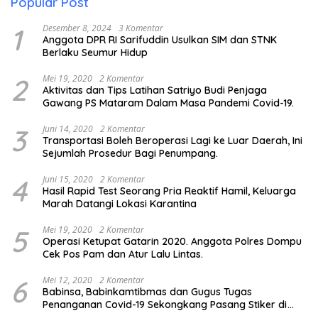
Popular Post
1
Desember 8, 2024
3 Komentar
Anggota DPR RI Sarifuddin Usulkan SIM dan STNK
Berlaku Seumur Hidup
2
Mei 19, 2020
2 Komentar
Aktivitas dan Tips Latihan Satriyo Budi Penjaga
Gawang PS Mataram Dalam Masa Pandemi Covid-19.
3
Juni 14, 2020
2 Komentar
Transportasi Boleh Beroperasi Lagi ke Luar Daerah, Ini
Sejumlah Prosedur Bagi Penumpang.
4
Juni 15, 2020
2 Komentar
Hasil Rapid Test Seorang Pria Reaktif Hamil, Keluarga
Marah Datangi Lokasi Karantina
5
Mei 19, 2020
2 Komentar
Operasi Ketupat Gatarin 2020. Anggota Polres Dompu
Cek Pos Pam dan Atur Lalu Lintas.
6
Mei 12, 2020
2 Komentar
Babinsa, Babinkamtibmas dan Gugus Tugas
Penanganan Covid-19 Sekongkang Pasang Stiker di
Rumah Warga Berstatus ODP.