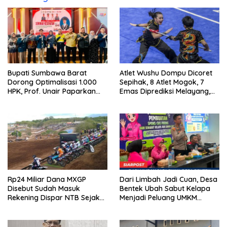
Bupati Sumbawa Barat
Atlet Wushu Dompu Dicoret
Dorong Optimalisasi 1.000
Sepihak, 8 Atlet Mogok, 7
HPK, Prof. Unair Paparkan
Emas Diprediksi Melayang,
Kunci Lahirkan Generasi
Ada Apa di Porprov NTB
Emas 2045
2026
Rp24 Miliar Dana MXGP
Dari Limbah Jadi Cuan, Desa
Disebut Sudah Masuk
Bentek Ubah Sabut Kelapa
Rekening Dispar NTB Sejak
Menjadi Peluang UMKM
2024, Mengapa Utang Rp11
Ramah Lingkungan
Miliar Belum Dibayar?