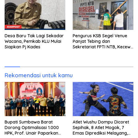
Desa Baru Tak Lagi Sekadar
Pengurus KSB Segel Venue
Wacana, Pemkab KLU Mulai
Panjat Tebing dan
Siapkan Pj Kades
Sekretariat FPTI NTB, Kecewa
Emas Porprov Beralih Ke
Dompu
Rekomendasi untuk kamu
Bupati Sumbawa Barat
Atlet Wushu Dompu Dicoret
Dorong Optimalisasi 1.000
Sepihak, 8 Atlet Mogok, 7
HPK, Prof. Unair Paparkan
Emas Diprediksi Melayang,