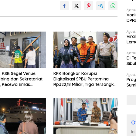
Agust
Voni
DPRD
Berh
Agust
Vira
Lem
Tan
Agust
Di T
Sibu
Poli
 KSB Segel Venue
KPK Bongkar Korupsi
Agust
ebing dan Sekretariat
Digitalisasi SPBU Pertamina
Proy
B, Kecewa Emas
Rp322,18 Miliar, Tiga Tersangka
Sumb
Beralih Ke Dompu
Ditahan
Turu
O
In