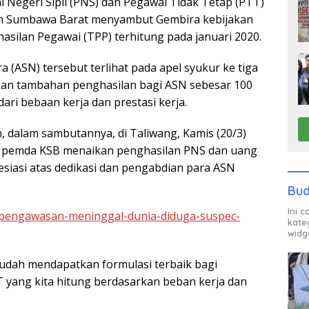
 Negeri Sipil (PNS) dan Pegawai Tidak Tetap (PTT)
n Sumbawa Barat menyambut Gembira kebijakan
ilan Pegawai (TPP) terhitung pada januari 2020.
 (ASN) tersebut terlihat pada apel syukur ke tiga
an tambahan penghasilan bagi ASN sebesar 100
ri bebaan kerja dan prestasi kerja.
, dalam sambutannya, di Taliwang, Kamis (20/3)
n pemda KSB menaikan penghasilan PNS dan uang
esiasi atas dedikasi dan pengabdian para ASN
Bud
Ini 
-pengawasan-meninggal-dunia-diduga-suspec-
kate
widg
udah mendapatkan formulasi terbaik bagi
yang kita hitung berdasarkan beban kerja dan