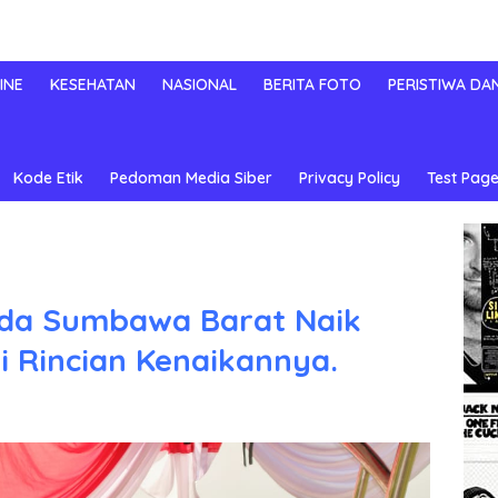
INE
KESEHATAN
NASIONAL
BERITA FOTO
PERISTIWA DA
Kode Etik
Pedoman Media Siber
Privacy Policy
Test Page
da Sumbawa Barat Naik
i Rincian Kenaikannya.