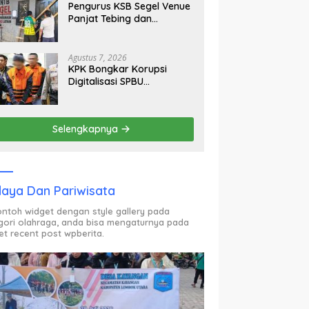
Pengurus KSB Segel Venue
Panjat Tebing dan
Sekretariat FPTI NTB,
Kecewa Emas Porprov
Beralih Ke Dompu
Agustus 7, 2026
KPK Bongkar Korupsi
Digitalisasi SPBU
Pertamina Rp322,18 Miliar,
Tiga Tersangka Ditahan
Selengkapnya
aya Dan Pariwisata
contoh widget dengan style gallery pada
gori olahraga, anda bisa mengaturnya pada
et recent post wpberita.