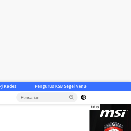
KSB Segel Venue Panjat Tebing dan Sekretariat FPTI NTB, Kece
tutup