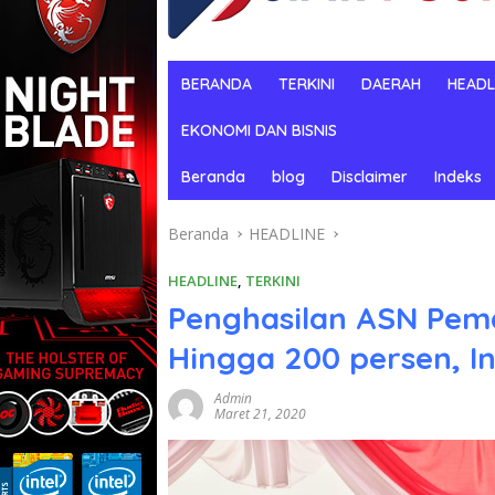
BERANDA
TERKINI
DAERAH
HEADL
EKONOMI DAN BISNIS
Beranda
blog
Disclaimer
Indeks
Beranda
HEADLINE
HEADLINE
,
TERKINI
Penghasilan ASN Pem
Hingga 200 persen, In
Admin
Maret 21, 2020