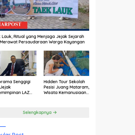
 Lauk, Ritual yang Menjaga Jejak Sejarah
 Merawat Persaudaraan Warga Kayangan
orama Senggigi
Hidden Tour Sekolah
Jejak
Pesisi Juang Mataram,
emimpinan LAZ
Wisata Kemanusiaan
am Kebangkitan
yang Membuka Mata
wisata
tentang Pendidikan
Anak Pesisir
Selengkapnya
ular Post