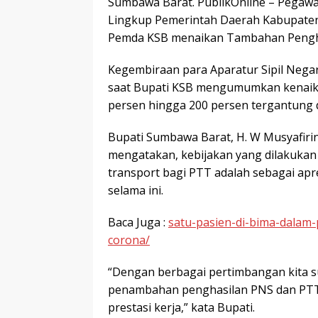
Sumbawa Barat. PublikOnline – Pegawai
Lingkup Pemerintah Daerah Kabupate
Pemda KSB menaikan Tambahan Penghas
Kegembiraan para Aparatur Sipil Negara
saat Bupati KSB mengumumkan kenaik
persen hingga 200 persen tergantung da
Bupati Sumbawa Barat, H. W Musyafirin
mengatakan, kebijakan yang dilakuka
transport bagi PTT adalah sebagai apr
selama ini.
Baca Juga :
satu-pasien-di-bima-dalam
corona/
“Dengan berbagai pertimbangan kita s
penambahan penghasilan PNS dan PTT 
prestasi kerja,” kata Bupati.