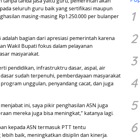
 tanpa tanda jasa yaitu guru, pemerintah akan
da seluruh guru baik yang sertifikasi maupun
1
nghasilan masing-masing Rp1.250.000 per bulanper
2
 adalah bagian dari apresiasi pemerintah karena
an Wakil Bupati fokus dalam pelayanan
sar masyarakat.
3
i pendidikan, infrastruktru dasar, aspal, air
han dasar sudah terpenuhi, pemberdayaan masyarakat
4
t program unggulan, penyandang cacat, dan juga
5
ta menjabat ini, saya pikir penghasilan ASN juga
raan mereka juga bisa meningkat,” katanya lagi.
6
apan kepada ASN termasuk PTT tentu
ebih baik, meningkatkan disiplin dan kinerja.