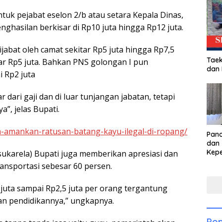
tuk pejabat eselon 2/b atau setara Kepala Dinas,
ghasilan berkisar di Rp10 juta hingga Rp12 juta.
ijabat oleh camat sekitar Rp5 juta hingga Rp7,5
Taek
itar Rp5 juta. Bahkan PNS golongan I pun
dan
i Rp2 juta
 dari gaji dan di luar tunjangan jabatan, tetapi
a”, jelas Bupati.
amankan-ratusan-batang-kayu-ilegal-di-ropang/
Pan
dan 
Kep
ukarela) Bupati juga memberikan apresiasi dan
dal
nsportasi sebesar 60 persen.
Pari
juta sampai Rp2,5 juta per orang tergantung
tan pendidikannya,” ungkapnya.
Pop