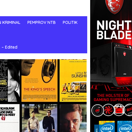
N KRIMINAL
PEMPROV NTB
POLITIK
 – Edited