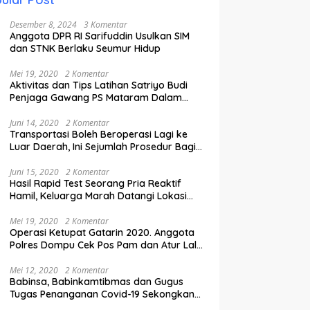
Desember 8, 2024
3 Komentar
Anggota DPR RI Sarifuddin Usulkan SIM
dan STNK Berlaku Seumur Hidup
Mei 19, 2020
2 Komentar
Aktivitas dan Tips Latihan Satriyo Budi
Penjaga Gawang PS Mataram Dalam
Masa Pandemi Covid-19.
Juni 14, 2020
2 Komentar
Transportasi Boleh Beroperasi Lagi ke
Luar Daerah, Ini Sejumlah Prosedur Bagi
Penumpang.
Juni 15, 2020
2 Komentar
Hasil Rapid Test Seorang Pria Reaktif
Hamil, Keluarga Marah Datangi Lokasi
Karantina
Mei 19, 2020
2 Komentar
Operasi Ketupat Gatarin 2020. Anggota
Polres Dompu Cek Pos Pam dan Atur Lalu
Lintas.
Mei 12, 2020
2 Komentar
Babinsa, Babinkamtibmas dan Gugus
Tugas Penanganan Covid-19 Sekongkang
Pasang Stiker di Rumah Warga Berstatus