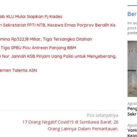
Ber
b KLU Mulai Siapkan Pj Kades
Ini 
n Sekretariat FPTI NTB, Kecewa Emas Porprov Beralih Ke
post
pada
mina Rp322,18 Miliar, Tiga Tersangka Ditahan
 Tiga SPBU Picu Antrean Panjang BBM
iti Nur Jannah KSB Pinjam Uang Polisi untuk Menyeberang,
jemen Talenta ASN
Agust
Peng
Sekr
Pos selanjutnya
Bera
17 Orang Negatif Covid19 di Sumbawa Barat. 26
Agust
Orang Lainnya Dalam Pemantauan.
Voni
Keja