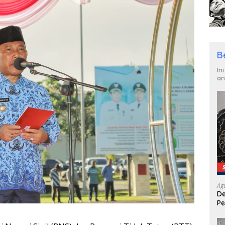
B
In
an
Ag
De
Pe