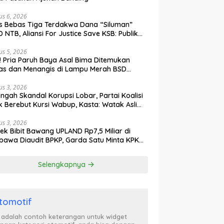
us 6, 2026
s Bebas Tiga Terdakwa Dana “Siluman”
 NTB, Aliansi For Justice Save KSB: Publik
ak Curiga, Minta MA dan KY Turun Tangan
us 5, 2026
l! Pria Paruh Baya Asal Bima Ditemukan
as dan Menangis di Lampu Merah BSD
gerang
us 3, 2026
engah Skandal Korupsi Lobar, Partai Koalisi
k Berebut Kursi Wabup, Kasta: Watak Asli
tik Kekuasaan Terbongkar!
us 3, 2026
ek Bibit Bawang UPLAND Rp7,5 Miliar di
awa Diaudit BPKP, Garda Satu Minta KPK
n Awasi Dugaan Kejanggalan
Selengkapnya
tomotif
i adalah contoh keterangan untuk widget