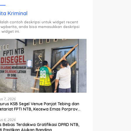
ODP.
ita Kriminal
adalah contoh deskripsi untuk widget recent
 wpberita, anda bisa memasukkan deskripsi
 widget ini.
us 7, 2026
urus KSB Segel Venue Panjat Tebing dan
etariat FPTI NTB, Kecewa Emas Porprov
lih Ke Dompu
us 6, 2026
s Bebas Terdakwa Gratifikasi DPRD NTB,
ti Pastikan Ajukan Banding