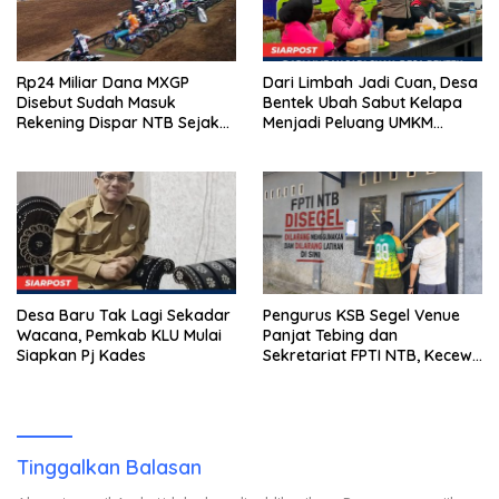
Rp24 Miliar Dana MXGP
Dari Limbah Jadi Cuan, Desa
Disebut Sudah Masuk
Bentek Ubah Sabut Kelapa
Rekening Dispar NTB Sejak
Menjadi Peluang UMKM
2024, Mengapa Utang Rp11
Ramah Lingkungan
Miliar Belum Dibayar?
Desa Baru Tak Lagi Sekadar
Pengurus KSB Segel Venue
Wacana, Pemkab KLU Mulai
Panjat Tebing dan
Siapkan Pj Kades
Sekretariat FPTI NTB, Kecewa
Emas Porprov Beralih Ke
Dompu
Tinggalkan Balasan