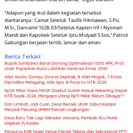
“Adapun yang ikut dalam kegiatan tersebut
diantaranya : Camat Seteluk Taufik Hikmawan, S.Psi.
M.Si., Danramil 1628-03/Seteluk Kapten Inf I Nyoman
Mandi dan Kapolsek Seteluk Iptu Mulyadi S.Sos,”.Patroli
Gabungan berjalan tertib, lancar dan aman.
Berita Terkait
Bupati Sumbawa Barat Dorong Optimalisasi 1.000 HPK, Prof.
Unair Paparkan Kunci Lahirkan Generasi Emas 2045
Atlet Wushu Dompu Dicoret Sepihak, 8 Atlet Mogok, 7 Emas
Diprediksi Melayang, Ada Apa di Porprov NTB 2026
Rp24 Miliar Dana MXGP Disebut Sudah Masuk Rekening Dispar
NTB Sejak 2024, Mengapa Utang Rp11 Miliar Belum Dibayar?
Dari Limbah Jadi Cuan, Desa Bentek Ubah Sabut Kelapa
Menjadi Peluang UMKM Ramah Lingkungan
Desa Baru Tak Lagi Sekadar Wacana, Pemkab KLU Mulai
Siapkan Pj Kades
Pengurus KSB Segel Venue Panjat Tebing dan Sekretariat FPTI