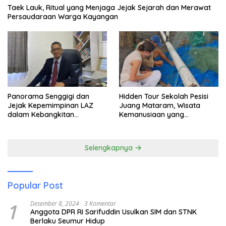
Taek Lauk, Ritual yang Menjaga Jejak Sejarah dan Merawat
Persaudaraan Warga Kayangan
Panorama Senggigi dan
Hidden Tour Sekolah Pesisi
Jejak Kepemimpinan LAZ
Juang Mataram, Wisata
dalam Kebangkitan
Kemanusiaan yang
Pariwisata
Membuka Mata tentang
Pendidikan Anak Pesisir
Selengkapnya
Popular Post
1
Desember 8, 2024
3 Komentar
Anggota DPR RI Sarifuddin Usulkan SIM dan STNK
Berlaku Seumur Hidup