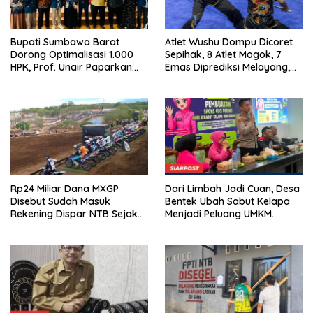
Bupati Sumbawa Barat
Atlet Wushu Dompu Dicoret
Dorong Optimalisasi 1.000
Sepihak, 8 Atlet Mogok, 7
HPK, Prof. Unair Paparkan
Emas Diprediksi Melayang,
Kunci Lahirkan Generasi
Ada Apa di Porprov NTB
Emas 2045
2026
Rp24 Miliar Dana MXGP
Dari Limbah Jadi Cuan, Desa
Disebut Sudah Masuk
Bentek Ubah Sabut Kelapa
Rekening Dispar NTB Sejak
Menjadi Peluang UMKM
2024, Mengapa Utang Rp11
Ramah Lingkungan
Miliar Belum Dibayar?