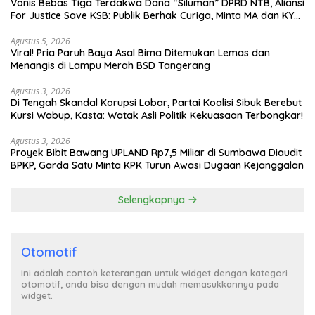
Vonis Bebas Tiga Terdakwa Dana “Siluman” DPRD NTB, Aliansi
For Justice Save KSB: Publik Berhak Curiga, Minta MA dan KY
Turun Tangan
Agustus 5, 2026
Viral! Pria Paruh Baya Asal Bima Ditemukan Lemas dan
Menangis di Lampu Merah BSD Tangerang
Agustus 3, 2026
Di Tengah Skandal Korupsi Lobar, Partai Koalisi Sibuk Berebut
Kursi Wabup, Kasta: Watak Asli Politik Kekuasaan Terbongkar!
Agustus 3, 2026
Proyek Bibit Bawang UPLAND Rp7,5 Miliar di Sumbawa Diaudit
BPKP, Garda Satu Minta KPK Turun Awasi Dugaan Kejanggalan
Selengkapnya
Otomotif
Ini adalah contoh keterangan untuk widget dengan kategori
otomotif, anda bisa dengan mudah memasukkannya pada
widget.