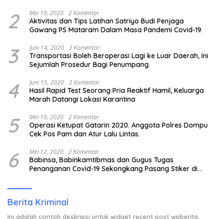
2
Mei 19, 2020
2 Komentar
Aktivitas dan Tips Latihan Satriyo Budi Penjaga
Gawang PS Mataram Dalam Masa Pandemi Covid-19.
3
Juni 14, 2020
2 Komentar
Transportasi Boleh Beroperasi Lagi ke Luar Daerah, Ini
Sejumlah Prosedur Bagi Penumpang.
4
Juni 15, 2020
2 Komentar
Hasil Rapid Test Seorang Pria Reaktif Hamil, Keluarga
Marah Datangi Lokasi Karantina
5
Mei 19, 2020
2 Komentar
Operasi Ketupat Gatarin 2020. Anggota Polres Dompu
Cek Pos Pam dan Atur Lalu Lintas.
6
Mei 12, 2020
2 Komentar
Babinsa, Babinkamtibmas dan Gugus Tugas
Penanganan Covid-19 Sekongkang Pasang Stiker di
Rumah Warga Berstatus ODP.
Berita Kriminal
Ini adalah contoh deskripsi untuk widget recent post wpberita,