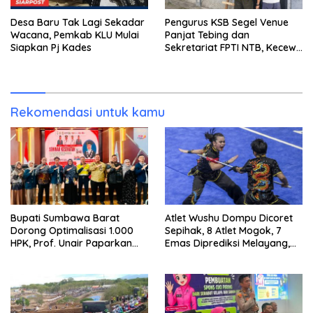
Desa Baru Tak Lagi Sekadar
Pengurus KSB Segel Venue
Wacana, Pemkab KLU Mulai
Panjat Tebing dan
Siapkan Pj Kades
Sekretariat FPTI NTB, Kecewa
Emas Porprov Beralih Ke
Dompu
Rekomendasi untuk kamu
Bupati Sumbawa Barat
Atlet Wushu Dompu Dicoret
Dorong Optimalisasi 1.000
Sepihak, 8 Atlet Mogok, 7
HPK, Prof. Unair Paparkan
Emas Diprediksi Melayang,
Kunci Lahirkan Generasi
Ada Apa di Porprov NTB
Emas 2045
2026