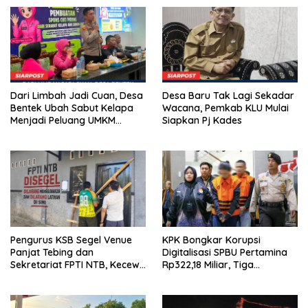
Dari Limbah Jadi Cuan, Desa
Desa Baru Tak Lagi Sekadar
Bentek Ubah Sabut Kelapa
Wacana, Pemkab KLU Mulai
Menjadi Peluang UMKM
Siapkan Pj Kades
Ramah Lingkungan
Pengurus KSB Segel Venue
KPK Bongkar Korupsi
Panjat Tebing dan
Digitalisasi SPBU Pertamina
Sekretariat FPTI NTB, Kecewa
Rp322,18 Miliar, Tiga
Emas Porprov Beralih Ke
Tersangka Ditahan
Dompu