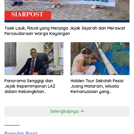
Taek Lauk, Ritual yang Menjaga Jejak Sejarah dan Merawat
Persaudaraan Warga Kayangan
Panorama Senggigi dan
Hidden Tour Sekolah Pesisi
Jejak Kepemimpinan LAZ
Juang Mataram, Wisata
dalam Kebangkitan
Kemanusiaan yang
Pariwisata
Membuka Mata tentang
Pendidikan Anak Pesisir
Selengkapnya
Popular Post