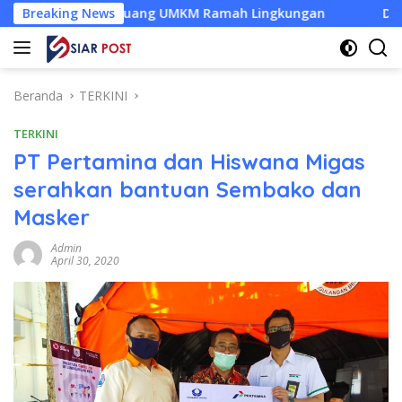
Langsung
di Peluang UMKM Ramah Lingkungan
Breaking News
Desa Baru Tak Lagi
ke
konten
Beranda
TERKINI
TERKINI
PT Pertamina dan Hiswana Migas
serahkan bantuan Sembako dan
Masker
Admin
April 30, 2020