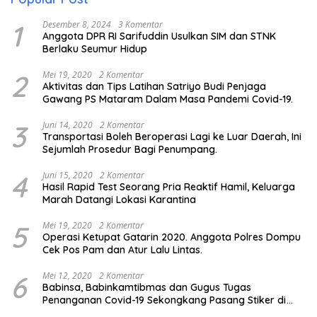
1
Desember 8, 2024
3 Komentar
Anggota DPR RI Sarifuddin Usulkan SIM dan STNK
Berlaku Seumur Hidup
2
Mei 19, 2020
2 Komentar
Aktivitas dan Tips Latihan Satriyo Budi Penjaga
Gawang PS Mataram Dalam Masa Pandemi Covid-19.
3
Juni 14, 2020
2 Komentar
Transportasi Boleh Beroperasi Lagi ke Luar Daerah, Ini
Sejumlah Prosedur Bagi Penumpang.
4
Juni 15, 2020
2 Komentar
Hasil Rapid Test Seorang Pria Reaktif Hamil, Keluarga
Marah Datangi Lokasi Karantina
5
Mei 19, 2020
2 Komentar
Operasi Ketupat Gatarin 2020. Anggota Polres Dompu
Cek Pos Pam dan Atur Lalu Lintas.
6
Mei 12, 2020
2 Komentar
Babinsa, Babinkamtibmas dan Gugus Tugas
Penanganan Covid-19 Sekongkang Pasang Stiker di
Rumah Warga Berstatus ODP.