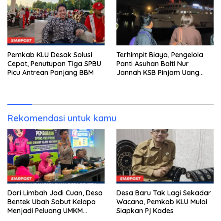
Pemkab KLU Desak Solusi
Terhimpit Biaya, Pengelola
Cepat, Penutupan Tiga SPBU
Panti Asuhan Baiti Nur
Picu Antrean Panjang BBM
Jannah KSB Pinjam Uang
Polisi untuk Menyeberang,
Asesmen Bantuan Tak
Kunjung Tuntas
Rekomendasi untuk kamu
Dari Limbah Jadi Cuan, Desa
Desa Baru Tak Lagi Sekadar
Bentek Ubah Sabut Kelapa
Wacana, Pemkab KLU Mulai
Menjadi Peluang UMKM
Siapkan Pj Kades
Ramah Lingkungan