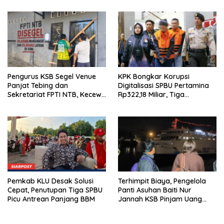
Pengurus KSB Segel Venue
KPK Bongkar Korupsi
Panjat Tebing dan
Digitalisasi SPBU Pertamina
Sekretariat FPTI NTB, Kecewa
Rp322,18 Miliar, Tiga
Emas Porprov Beralih Ke
Tersangka Ditahan
Dompu
Pemkab KLU Desak Solusi
Terhimpit Biaya, Pengelola
Cepat, Penutupan Tiga SPBU
Panti Asuhan Baiti Nur
Picu Antrean Panjang BBM
Jannah KSB Pinjam Uang
Polisi untuk Menyeberang,
Asesmen Bantuan Tak