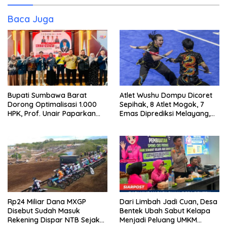
Baca Juga
Bupati Sumbawa Barat
Atlet Wushu Dompu Dicoret
Dorong Optimalisasi 1.000
Sepihak, 8 Atlet Mogok, 7
HPK, Prof. Unair Paparkan
Emas Diprediksi Melayang,
Kunci Lahirkan Generasi
Ada Apa di Porprov NTB
Emas 2045
2026
Rp24 Miliar Dana MXGP
Dari Limbah Jadi Cuan, Desa
Disebut Sudah Masuk
Bentek Ubah Sabut Kelapa
Rekening Dispar NTB Sejak
Menjadi Peluang UMKM