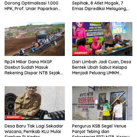
Dorong Optimalisasi 1.000
Sepihak, 8 Atlet Mogok, 7
HPK, Prof. Unair Paparkan
Emas Diprediksi Melayang,
Kunci Lahirkan Generasi
Ada Apa di Porprov NTB
Emas 2045
2026
Rp24 Miliar Dana MXGP
Dari Limbah Jadi Cuan, Desa
Disebut Sudah Masuk
Bentek Ubah Sabut Kelapa
Rekening Dispar NTB Sejak
Menjadi Peluang UMKM
2024, Mengapa Utang Rp11
Ramah Lingkungan
Miliar Belum Dibayar?
Desa Baru Tak Lagi Sekadar
Pengurus KSB Segel Venue
Wacana, Pemkab KLU Mulai
Panjat Tebing dan
Siapkan Pj Kades
Sekretariat FPTI NTB, Kecewa