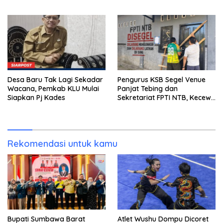
2024, Mengapa Utang Rp11
Ramah Lingkungan
Miliar Belum Dibayar?
Desa Baru Tak Lagi Sekadar
Pengurus KSB Segel Venue
Wacana, Pemkab KLU Mulai
Panjat Tebing dan
Siapkan Pj Kades
Sekretariat FPTI NTB, Kecewa
Emas Porprov Beralih Ke
Dompu
Rekomendasi untuk kamu
Bupati Sumbawa Barat
Atlet Wushu Dompu Dicoret