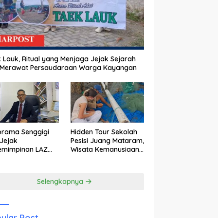
 Lauk, Ritual yang Menjaga Jejak Sejarah
 Merawat Persaudaraan Warga Kayangan
orama Senggigi
Hidden Tour Sekolah
Jejak
Pesisi Juang Mataram,
emimpinan LAZ
Wisata Kemanusiaan
am Kebangkitan
yang Membuka Mata
wisata
tentang Pendidikan
Anak Pesisir
Selengkapnya
ular Post