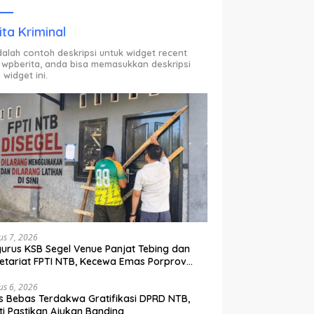
ODP.
ita Kriminal
adalah contoh deskripsi untuk widget recent
 wpberita, anda bisa memasukkan deskripsi
 widget ini.
us 7, 2026
urus KSB Segel Venue Panjat Tebing dan
etariat FPTI NTB, Kecewa Emas Porprov
lih Ke Dompu
us 6, 2026
s Bebas Terdakwa Gratifikasi DPRD NTB,
ti Pastikan Ajukan Banding