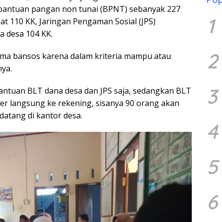
bantuan pangan non tunai (BPNT) sebanyak 227
1
at 110 KK, Jaringan Pengaman Sosial (JPS)
a desa 104 KK.
2
erima bansos karena dalam kriteria mampu atau
nya.
3
antuan BLT dana desa dan JPS saja, sedangkan BLT
fer langsung ke rekening, sisanya 90 orang akan
datang di kantor desa.
4
5
6