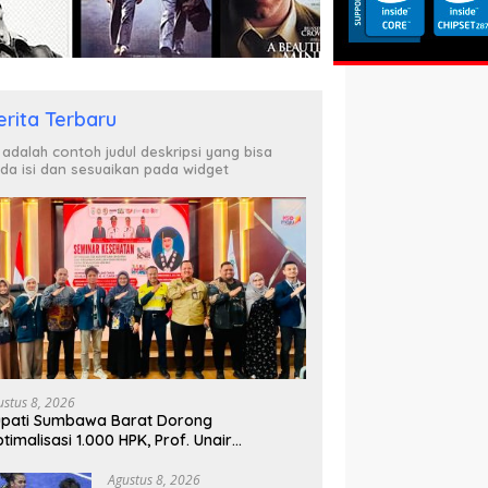
erita Terbaru
i adalah contoh judul deskripsi yang bisa
da isi dan sesuaikan pada widget
ustus 8, 2026
pati Sumbawa Barat Dorong
timalisasi 1.000 HPK, Prof. Unair
parkan Kunci Lahirkan Generasi Emas
045
Agustus 8, 2026