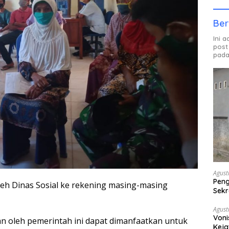
Ber
Ini 
post
pada
Agust
Peng
eh Dinas Sosial ke rekening masing-masing
Sekr
Bera
Agust
Voni
n oleh pemerintah ini dapat dimanfaatkan untuk
Keja