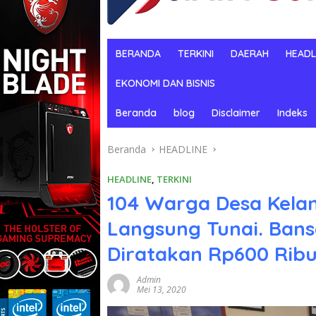
BERANDA
TERKINI
DAERAH
HEADL
EKONOMI DAN BISNIS
Beranda
blog
Disclaimer
Indeks
Beranda
HEADLINE
HEADLINE
,
TERKINI
104 Warga Desa Kelan
Langsung Tunai. Ban
Diratakan Rp600 Ribu
Admin
Mei 13, 2020