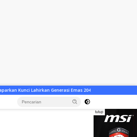
 Emas 2045
Atlet Wushu Dompu Dicoret Sepihak, 8 Atlet
tutup