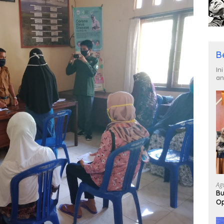
B
In
an
Ag
Bu
Op
Pa
2