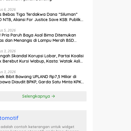
us 6, 2026
s Bebas Tiga Terdakwa Dana “Siluman”
 NTB, Aliansi For Justice Save KSB: Publik
ak Curiga, Minta MA dan KY Turun Tangan
us 5, 2026
l! Pria Paruh Baya Asal Bima Ditemukan
as dan Menangis di Lampu Merah BSD
gerang
us 3, 2026
engah Skandal Korupsi Lobar, Partai Koalisi
k Berebut Kursi Wabup, Kasta: Watak Asli
tik Kekuasaan Terbongkar!
us 3, 2026
ek Bibit Bawang UPLAND Rp7,5 Miliar di
awa Diaudit BPKP, Garda Satu Minta KPK
n Awasi Dugaan Kejanggalan
Selengkapnya
tomotif
i adalah contoh keterangan untuk widget