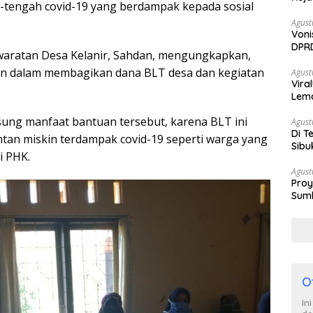
-tengah covid-19 yang berdampak kepada sosial
Agust
Voni
DPRD
waratan Desa Kelanir, Sahdan, mengungkapkan,
Berh
aran dalam membagikan dana BLT desa dan kegiatan
Agust
Vira
Lem
Tan
ung manfaat bantuan tersebut, karena BLT ini
Agust
Di T
tan miskin terdampak covid-19 seperti warga yang
Sibu
i PHK.
Poli
Agust
Proy
Sumb
Turu
O
In