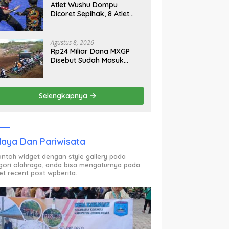
Atlet Wushu Dompu
Dicoret Sepihak, 8 Atlet
Mogok, 7 Emas Diprediksi
Melayang, Ada Apa di
Porprov NTB 2026
Agustus 8, 2026
Rp24 Miliar Dana MXGP
Disebut Sudah Masuk
Rekening Dispar NTB
Sejak 2024, Mengapa
Utang Rp11 Miliar Belum
Selengkapnya
Dibayar?
aya Dan Pariwisata
contoh widget dengan style gallery pada
gori olahraga, anda bisa mengaturnya pada
et recent post wpberita.