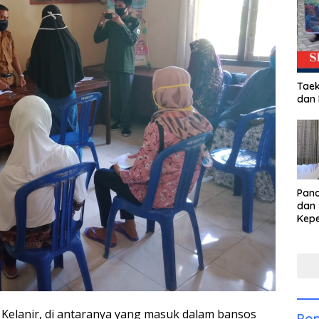
Taek
dan
Pan
dan 
Kep
dal
Pari
 Kelanir, di antaranya yang masuk dalam bansos
Pop