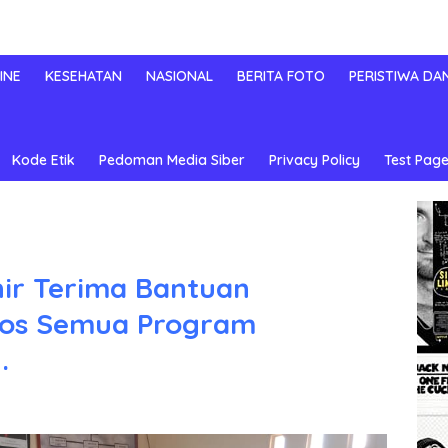
INE
KESEHATAN
NASIONAL
BERITA FOTO
PERISTIWA DA
Kode Etik
Pedoman Media Siber
Privacy Policy
Test Page
ir Terima Bantuan
sos Semua Program
.