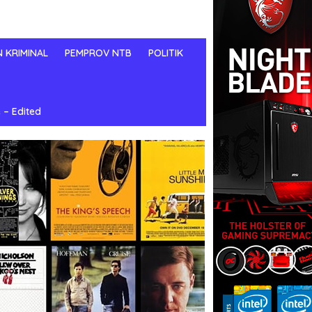
N KRIMINAL
PEMPROV NTB
POLITIK
 – Edited