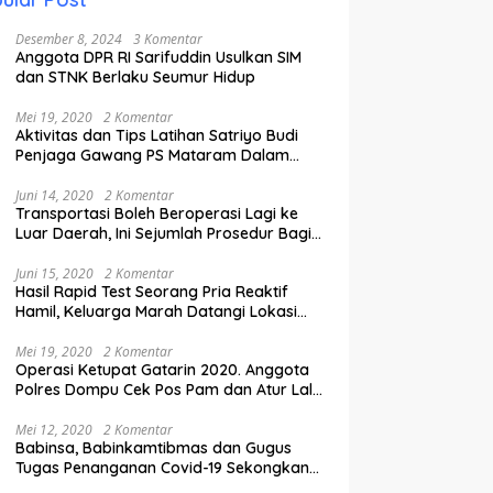
Desember 8, 2024
3 Komentar
Anggota DPR RI Sarifuddin Usulkan SIM
dan STNK Berlaku Seumur Hidup
Mei 19, 2020
2 Komentar
Aktivitas dan Tips Latihan Satriyo Budi
Penjaga Gawang PS Mataram Dalam
Masa Pandemi Covid-19.
Juni 14, 2020
2 Komentar
Transportasi Boleh Beroperasi Lagi ke
Luar Daerah, Ini Sejumlah Prosedur Bagi
Penumpang.
Juni 15, 2020
2 Komentar
Hasil Rapid Test Seorang Pria Reaktif
Hamil, Keluarga Marah Datangi Lokasi
Karantina
Mei 19, 2020
2 Komentar
Operasi Ketupat Gatarin 2020. Anggota
Polres Dompu Cek Pos Pam dan Atur Lalu
Lintas.
Mei 12, 2020
2 Komentar
Babinsa, Babinkamtibmas dan Gugus
Tugas Penanganan Covid-19 Sekongkang
Pasang Stiker di Rumah Warga Berstatus