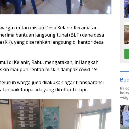
warga rentan miskin Desa Kelanir Kecamatan
erima bantuan langsung tunai (BLT) dana desa
a (KK), yang diserahkan langsung di kantor desa
emui di Kelanir, Rabu, mengatakan, ini langkah
kin maupun rentan miskin dampak covid-19.
Bud
eluruh warga juga dilakukan agar transparansi
Ini 
lan baik tanpa ada yang ditutup-tutupi.
kate
widg