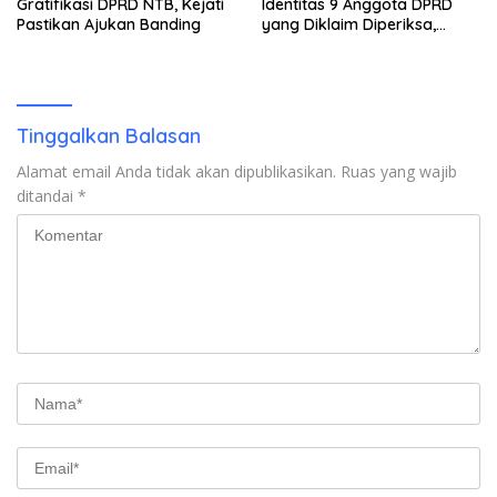
Gratifikasi DPRD NTB, Kejati
Identitas 9 Anggota DPRD
Pastikan Ajukan Banding
yang Diklaim Diperiksa,
Kasus Combine Tak Kunjung
Ada Tersangka
Tinggalkan Balasan
Alamat email Anda tidak akan dipublikasikan.
Ruas yang wajib
ditandai
*