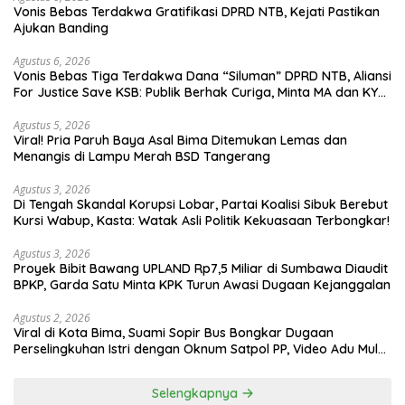
Vonis Bebas Terdakwa Gratifikasi DPRD NTB, Kejati Pastikan
Ajukan Banding
Agustus 6, 2026
Vonis Bebas Tiga Terdakwa Dana “Siluman” DPRD NTB, Aliansi
For Justice Save KSB: Publik Berhak Curiga, Minta MA dan KY
Turun Tangan
Agustus 5, 2026
Viral! Pria Paruh Baya Asal Bima Ditemukan Lemas dan
Menangis di Lampu Merah BSD Tangerang
Agustus 3, 2026
Di Tengah Skandal Korupsi Lobar, Partai Koalisi Sibuk Berebut
Kursi Wabup, Kasta: Watak Asli Politik Kekuasaan Terbongkar!
Agustus 3, 2026
Proyek Bibit Bawang UPLAND Rp7,5 Miliar di Sumbawa Diaudit
BPKP, Garda Satu Minta KPK Turun Awasi Dugaan Kejanggalan
Agustus 2, 2026
Viral di Kota Bima, Suami Sopir Bus Bongkar Dugaan
Perselingkuhan Istri dengan Oknum Satpol PP, Video Adu Mulut
Heboh
Selengkapnya