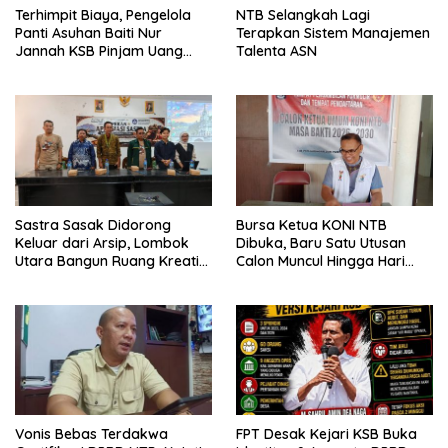
Terhimpit Biaya, Pengelola
NTB Selangkah Lagi
Panti Asuhan Baiti Nur
Terapkan Sistem Manajemen
Jannah KSB Pinjam Uang
Talenta ASN
Polisi untuk Menyeberang,
Asesmen Bantuan Tak
Kunjung Tuntas
Sastra Sasak Didorong
Bursa Ketua KONI NTB
Keluar dari Arsip, Lombok
Dibuka, Baru Satu Utusan
Utara Bangun Ruang Kreatif
Calon Muncul Hingga Hari
bagi Generasi Muda
Kedua
Vonis Bebas Terdakwa
FPT Desak Kejari KSB Buka