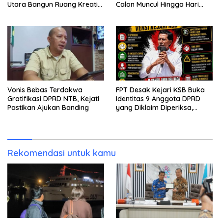
Utara Bangun Ruang Kreatif
Calon Muncul Hingga Hari
bagi Generasi Muda
Kedua
Vonis Bebas Terdakwa
FPT Desak Kejari KSB Buka
Gratifikasi DPRD NTB, Kejati
Identitas 9 Anggota DPRD
Pastikan Ajukan Banding
yang Diklaim Diperiksa,
Kasus Combine Tak Kunjung
Ada Tersangka
Rekomendasi untuk kamu