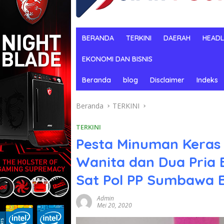
BERANDA
TERKINI
DAERAH
HEADL
EKONOMI DAN BISNIS
Beranda
blog
Disclaimer
Indeks
Beranda
TERKINI
TERKINI
Pesta Minuman Keras
Wanita dan Dua Pria
Sat Pol PP Sumbawa B
Admin
Mei 20, 2020