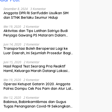
Desember 8, 2024
3 Komentar
Anggota DPR RI Sarifuddin Usulkan SIM
dan STNK Berlaku Seumur Hidup
Mei 19, 2020
2 Komentar
Aktivitas dan Tips Latihan Satriyo Budi
Penjaga Gawang PS Mataram Dalam
Masa Pandemi Covid-19.
Juni 14, 2020
2 Komentar
Transportasi Boleh Beroperasi Lagi ke
Luar Daerah, Ini Sejumlah Prosedur Bagi
Penumpang.
Juni 15, 2020
2 Komentar
Hasil Rapid Test Seorang Pria Reaktif
Hamil, Keluarga Marah Datangi Lokasi
Karantina
Mei 19, 2020
2 Komentar
Operasi Ketupat Gatarin 2020. Anggota
Polres Dompu Cek Pos Pam dan Atur Lalu
Lintas.
Mei 12, 2020
2 Komentar
Babinsa, Babinkamtibmas dan Gugus
Tugas Penanganan Covid-19 Sekongkang
Pasang Stiker di Rumah Warga Berstatus