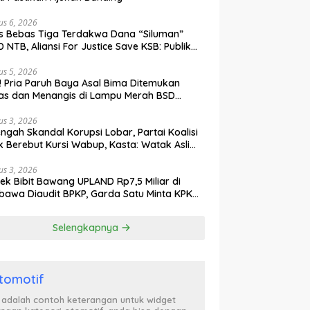
us 6, 2026
s Bebas Tiga Terdakwa Dana “Siluman”
 NTB, Aliansi For Justice Save KSB: Publik
ak Curiga, Minta MA dan KY Turun Tangan
us 5, 2026
l! Pria Paruh Baya Asal Bima Ditemukan
as dan Menangis di Lampu Merah BSD
gerang
us 3, 2026
engah Skandal Korupsi Lobar, Partai Koalisi
k Berebut Kursi Wabup, Kasta: Watak Asli
tik Kekuasaan Terbongkar!
us 3, 2026
ek Bibit Bawang UPLAND Rp7,5 Miliar di
awa Diaudit BPKP, Garda Satu Minta KPK
n Awasi Dugaan Kejanggalan
Selengkapnya
tomotif
i adalah contoh keterangan untuk widget