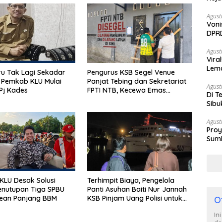
Agust
Voni
DPRD
Berh
Agust
Vira
Lem
u Tak Lagi Sekadar
Pengurus KSB Segel Venue
Tan
 Pemkab KLU Mulai
Panjat Tebing dan Sekretariat
Agust
Pj Kades
FPTI NTB, Kecewa Emas
Di T
Porprov Beralih Ke Dompu
Sibu
Poli
Agust
Proy
Sumb
Turu
LU Desak Solusi
Terhimpit Biaya, Pengelola
enutupan Tiga SPBU
Panti Asuhan Baiti Nur Jannah
rean Panjang BBM
KSB Pinjam Uang Polisi untuk
O
Menyeberang, Asesmen
In
Bantuan Tak Kunjung Tuntas