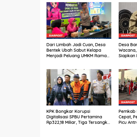
Dari Limbah Jadi Cuan, Desa
Desa Bar
Bentek Ubah Sabut Kelapa
Wacana,
Menjadi Peluang UMKM Ramah
Siapkan 
Lingkungan
KPK Bongkar Korupsi
Pemkab K
Digitalisasi SPBU Pertamina
Cepat, P
Rp322,18 Miliar, Tiga Tersangka
Picu Ant
Ditahan