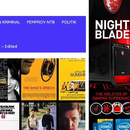
N KRIMINAL
PEMPROV NTB
POLITIK
 – Edited