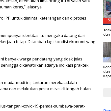
s-kosan, ditemukan lima orang itu di salah satu
man keras,” jelasnya.
ol PP untuk dimintai keterangan dan diproses
Taek
dan
k mempunyai identitas itu mengaku datang dari
ekerjaan tetap. Ditambah lagi kondisi ekonomi yang
 ini banyak warga pendatang yang tidak jelas
 sehingga dikawatirkan adanya indikasi praktek
Pan
dan 
Kep
dal
n muda-mudi ini, lantaran mereka adalah
Pari
ma dan melakukan pesta miras di tengah bulan
serius-tangani-covid-19-pemda-sumbawa-barat-
Pop