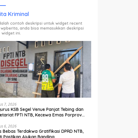
ODP.
ita Kriminal
adalah contoh deskripsi untuk widget recent
 wpberita, anda bisa memasukkan deskripsi
 widget ini.
us 7, 2026
urus KSB Segel Venue Panjat Tebing dan
etariat FPTI NTB, Kecewa Emas Porprov
lih Ke Dompu
us 6, 2026
s Bebas Terdakwa Gratifikasi DPRD NTB,
ti Pastikan Ajukan Banding