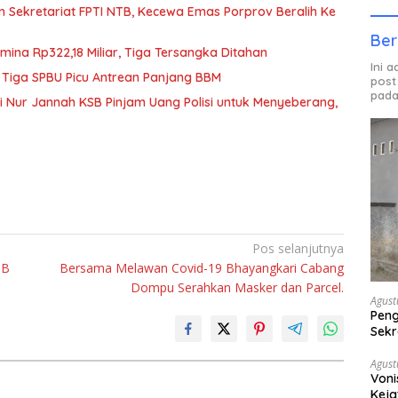
n Sekretariat FPTI NTB, Kecewa Emas Porprov Beralih Ke
Ber
mina Rp322,18 Miliar, Tiga Tersangka Ditahan
Ini 
 Tiga SPBU Picu Antrean Panjang BBM
post
pada
iti Nur Jannah KSB Pinjam Uang Polisi untuk Menyeberang,
Pos selanjutnya
SB
Bersama Melawan Covid-19 Bhayangkari Cabang
Dompu Serahkan Masker dan Parcel.
Agust
Peng
Sekr
Bera
Agust
Voni
Keja