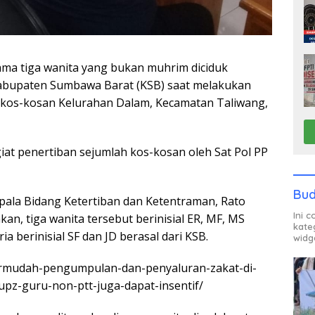
ma tiga wanita yang bukan muhrim diciduk
Kabupaten Sumbawa Barat (KSB) saat melakukan
 kos-kosan Kelurahan Dalam, Kecamatan Taliwang,
iat penertiban sejumlah kos-kosan oleh Sat Pol PP
Bud
pala Bidang Ketertiban dan Ketentraman, Rato
Ini 
an, tiga wanita tersebut berinisial ER, MF, MS
kate
a berinisial SF dan JD berasal dari KSB.
widg
/permudah-pengumpulan-dan-penyaluran-zakat-di-
pz-guru-non-ptt-juga-dapat-insentif/