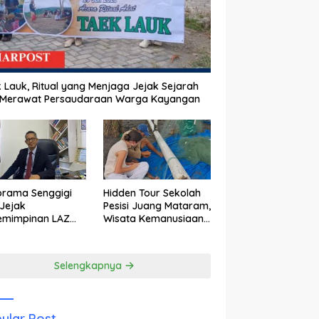
 Lauk, Ritual yang Menjaga Jejak Sejarah
 Merawat Persaudaraan Warga Kayangan
orama Senggigi
Hidden Tour Sekolah
Jejak
Pesisi Juang Mataram,
emimpinan LAZ
Wisata Kemanusiaan
am Kebangkitan
yang Membuka Mata
wisata
tentang Pendidikan
Anak Pesisir
Selengkapnya
ular Post