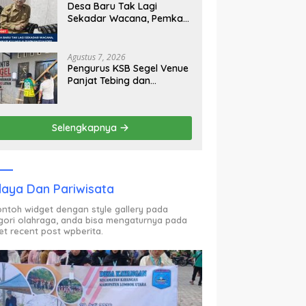
Desa Baru Tak Lagi
Sekadar Wacana, Pemkab
KLU Mulai Siapkan Pj
Kades
Agustus 7, 2026
Pengurus KSB Segel Venue
Panjat Tebing dan
Sekretariat FPTI NTB,
Kecewa Emas Porprov
Beralih Ke Dompu
Selengkapnya
aya Dan Pariwisata
contoh widget dengan style gallery pada
gori olahraga, anda bisa mengaturnya pada
et recent post wpberita.