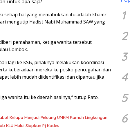
an-untuk-apa-saja/
1
ahwa setiap hal yang memabukkan itu adalah khamr
bari mengutip Hadist Nabi Muhammad SAW yang
2
 diberi pemahaman, ketiga wanita tersebut
ulau Lombok.
3
ali lagi ke KSB, pihaknya melakukan koordinasi
s serta keberadaan mereka ke posko pencegahan dan
4
at lebih mudah diidentifikasi dan dipantau jika
5
a wanita itu ke daerah asalnya,” tutup Rato.
6
Sabut Kelapa Menjadi Peluang UMKM Ramah Lingkungan
b KLU Mulai Siapkan Pj Kades