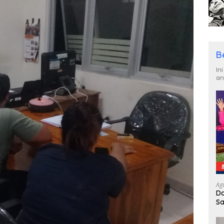
B
In
an
Ag
Da
Sa
R