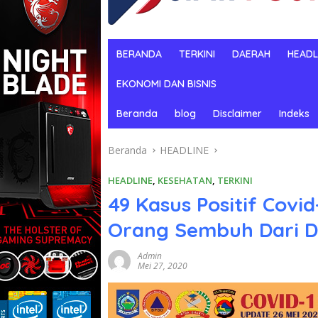
BERANDA
TERKINI
DAERAH
HEADL
EKONOMI DAN BISNIS
Beranda
blog
Disclaimer
Indeks
Beranda
HEADLINE
HEADLINE
,
KESEHATAN
,
TERKINI
49 Kasus Positif Covid
Orang Sembuh Dari D
Admin
Mei 27, 2020