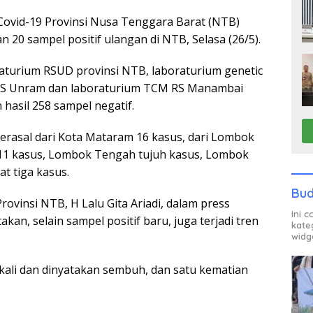
vid-19 Provinsi Nusa Tenggara Barat (NTB)
20 sampel positif ulangan di NTB, Selasa (26/5).
oraturium RSUD provinsi NTB, laboraturium genetic
S Unram dan laboraturium TCM RS Manambai
asil 258 sampel negatif.
berasal dari Kota Mataram 16 kasus, dari Lombok
 11 kasus, Lombok Tengah tujuh kasus, Lombok
t tiga kasus.
Bud
ovinsi NTB, H Lalu Gita Ariadi, dalam press
Ini 
kan, selain sampel positif baru, juga terjadi tren
kate
widg
 kali dan dinyatakan sembuh, dan satu kematian