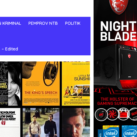
N KRIMINAL
PEMPROV NTB
POLITIK
 – Edited