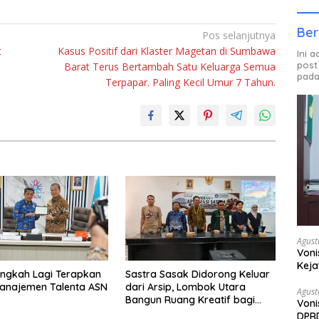
Ber
Pos selanjutnya
t
Kasus Positif dari Klaster Magetan di Sumbawa
Ini 
post
Barat Terus Bertambah Satu Keluarga Semua
pada
Terpapar. Paling Kecil Umur 7 Tahun.
Agust
Voni
Keja
ngkah Lagi Terapkan
Sastra Sasak Didorong Keluar
Manajemen Talenta ASN
dari Arsip, Lombok Utara
Agust
Bangun Ruang Kreatif bagi
Voni
Generasi Muda
DPRD