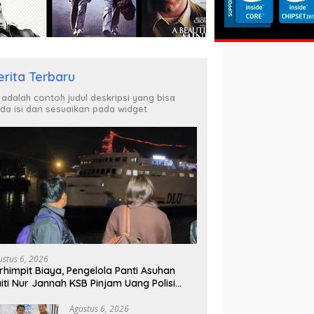
erita Terbaru
i adalah contoh judul deskripsi yang bisa
da isi dan sesuaikan pada widget
ustus 6, 2026
rhimpit Biaya, Pengelola Panti Asuhan
iti Nur Jannah KSB Pinjam Uang Polisi
tuk Menyeberang, Asesmen Bantuan Tak
njung Tuntas
Agustus 6, 2026