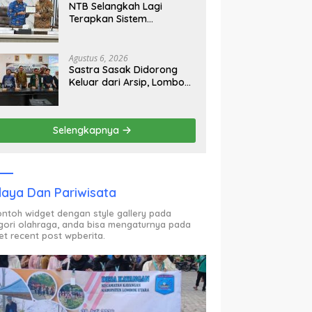
NTB Selangkah Lagi
Terapkan Sistem
Manajemen Talenta ASN
Agustus 6, 2026
Sastra Sasak Didorong
Keluar dari Arsip, Lombok
Utara Bangun Ruang
Kreatif bagi Generasi
Muda
Selengkapnya
aya Dan Pariwisata
contoh widget dengan style gallery pada
gori olahraga, anda bisa mengaturnya pada
et recent post wpberita.