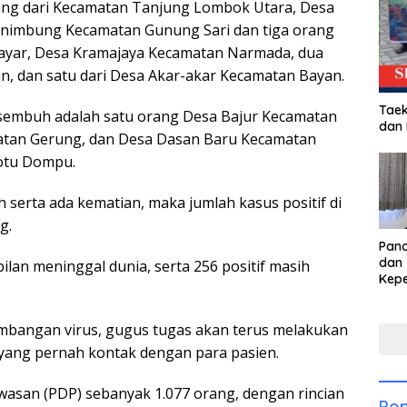
rang dari Kecamatan Tanjung Lombok Utara, Desa
nimbung Kecamatan Gunung Sari dan tiga orang
Layar, Desa Kramajaya Kecamatan Narmada, dua
n, dan satu dari Desa Akar-akar Kecamatan Bayan.
Taek
 sembuh adalah satu orang Desa Bajur Kecamatan
dan
atan Gerung, dan Desa Dasan Baru Kecamatan
Potu Dompu.
erta ada kematian, maka jumlah kasus positif di
g.
Pan
dan 
ilan meninggal dunia, serta 256 positif masih
Kep
dal
Pari
bangan virus, gugus tugas akan terus melakukan
 yang pernah kontak dengan para pasien.
asan (PDP) sebanyak 1.077 orang, dengan rincian
Pop