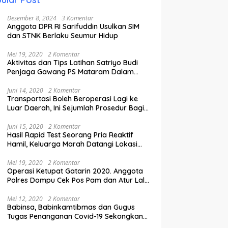
Desember 8, 2024
3 Komentar
Anggota DPR RI Sarifuddin Usulkan SIM
dan STNK Berlaku Seumur Hidup
Mei 19, 2020
2 Komentar
Aktivitas dan Tips Latihan Satriyo Budi
Penjaga Gawang PS Mataram Dalam
Masa Pandemi Covid-19.
Juni 14, 2020
2 Komentar
Transportasi Boleh Beroperasi Lagi ke
Luar Daerah, Ini Sejumlah Prosedur Bagi
Penumpang.
Juni 15, 2020
2 Komentar
Hasil Rapid Test Seorang Pria Reaktif
Hamil, Keluarga Marah Datangi Lokasi
Karantina
Mei 19, 2020
2 Komentar
Operasi Ketupat Gatarin 2020. Anggota
Polres Dompu Cek Pos Pam dan Atur Lalu
Lintas.
Mei 12, 2020
2 Komentar
Babinsa, Babinkamtibmas dan Gugus
Tugas Penanganan Covid-19 Sekongkang
Pasang Stiker di Rumah Warga Berstatus