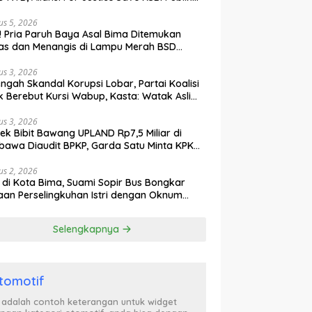
ak Curiga, Minta MA dan KY Turun Tangan
us 5, 2026
l! Pria Paruh Baya Asal Bima Ditemukan
as dan Menangis di Lampu Merah BSD
gerang
us 3, 2026
engah Skandal Korupsi Lobar, Partai Koalisi
k Berebut Kursi Wabup, Kasta: Watak Asli
tik Kekuasaan Terbongkar!
us 3, 2026
ek Bibit Bawang UPLAND Rp7,5 Miliar di
awa Diaudit BPKP, Garda Satu Minta KPK
n Awasi Dugaan Kejanggalan
us 2, 2026
l di Kota Bima, Suami Sopir Bus Bongkar
an Perselingkuhan Istri dengan Oknum
ol PP, Video Adu Mulut Heboh
Selengkapnya
tomotif
i adalah contoh keterangan untuk widget