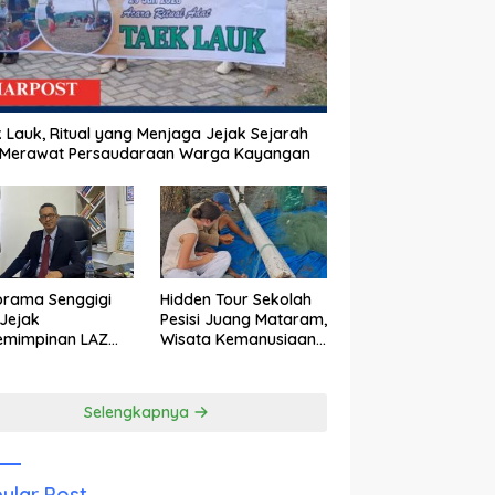
 Lauk, Ritual yang Menjaga Jejak Sejarah
 Merawat Persaudaraan Warga Kayangan
orama Senggigi
Hidden Tour Sekolah
Jejak
Pesisi Juang Mataram,
emimpinan LAZ
Wisata Kemanusiaan
am Kebangkitan
yang Membuka Mata
wisata
tentang Pendidikan
Anak Pesisir
Selengkapnya
ular Post