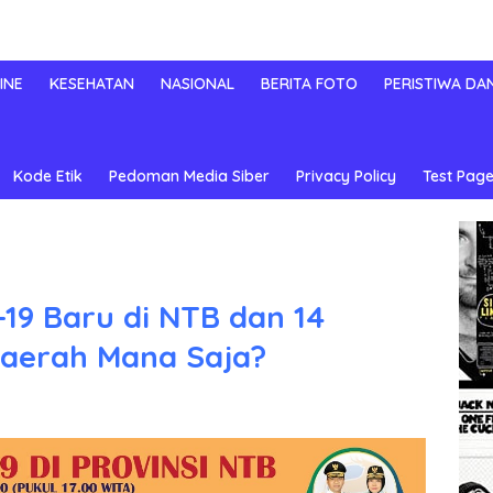
INE
KESEHATAN
NASIONAL
BERITA FOTO
PERISTIWA DA
Kode Etik
Pedoman Media Siber
Privacy Policy
Test Page
-19 Baru di NTB dan 14
aerah Mana Saja?