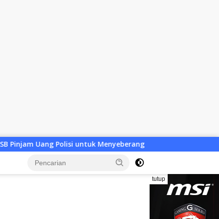
i untuk Menyeberang, Asesmen Bantuan Tak Kunjung Tuntas
tutup