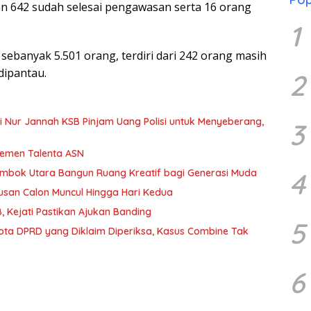
n 642 sudah selesai pengawasan serta 16 orang
1
banyak 5.501 orang, terdiri dari 242 orang masih
dipantau.
2
iti Nur Jannah KSB Pinjam Uang Polisi untuk Menyeberang,
3
jemen Talenta ASN
Lombok Utara Bangun Ruang Kreatif bagi Generasi Muda
4
usan Calon Muncul Hingga Hari Kedua
 Kejati Pastikan Ajukan Banding
5
gota DPRD yang Diklaim Diperiksa, Kasus Combine Tak
6