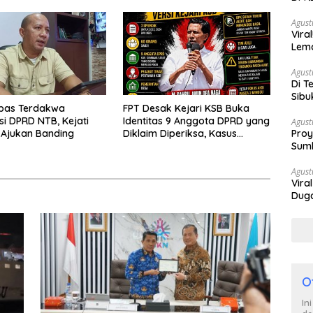
Berh
Agust
Vira
Lem
Tan
Agust
Di T
Sibu
ebas Terdakwa
FPT Desak Kejari KSB Buka
Poli
si DPRD NTB, Kejati
Identitas 9 Anggota DPRD yang
Agust
 Ajukan Banding
Diklaim Diperiksa, Kasus
Proy
Combine Tak Kunjung Ada
Sumb
Tersangka
Turu
Agust
Vira
Duga
Satp
O
In