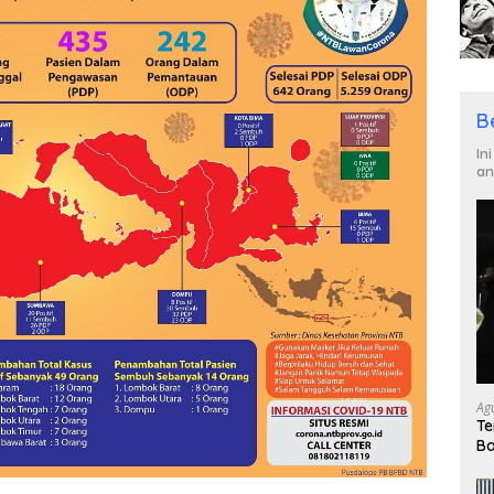
B
In
an
Ag
Te
Ba
un
Ku