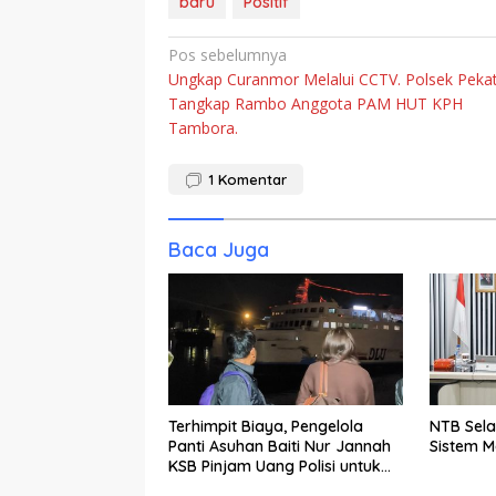
baru
Positif
Navigasi
Pos sebelumnya
Ungkap Curanmor Melalui CCTV. Polsek Peka
pos
Tangkap Rambo Anggota PAM HUT KPH
Tambora.
1
Komentar
Baca Juga
Terhimpit Biaya, Pengelola
NTB Sela
Panti Asuhan Baiti Nur Jannah
Sistem 
KSB Pinjam Uang Polisi untuk
Menyeberang, Asesmen